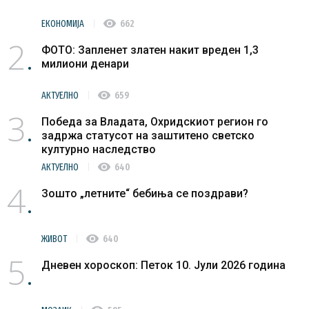
visibility
ЕКОНОМИЈА
662
2
ФОТО: Запленет златен накит вреден 1,3
милиони денари
visibility
АКТУЕЛНО
659
3
Победа за Владата, Охридскиот регион го
задржа статусот на заштитено светско
културно наследство
visibility
АКТУЕЛНО
640
4
Зошто „летните“ бебиња се поздрави?
visibility
ЖИВОТ
640
5
Дневен хороскоп: Петок 10. Јули 2026 година