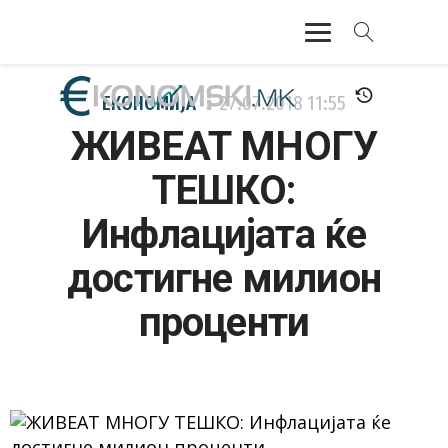
АКТУЕЛНО
ЕКОНОМИЈА
27.07.2018
11:55
ЖИВЕАТ МНОГУ
ЕКОНОМИЈА
ТЕШКО:
ФИНАНСИИ
Инфлацијата ќе
БАНКАРСТВО
достигне милион
ЖИВОТ
проценти
МОЗАИК