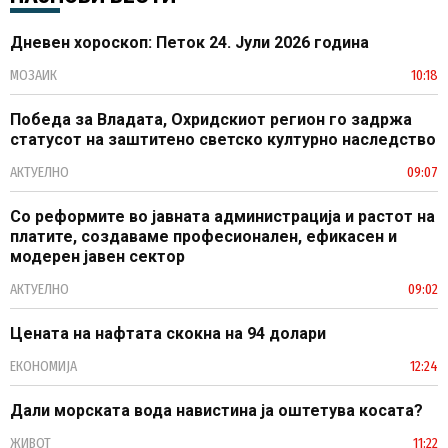
Дневен хороскоп: Петок 24. Јули 2026 година
МОЗАИК
10:18
Победа за Владата, Охридскиот регион го задржа
статусот на заштитено светско културно наследство
АКТУЕЛНО
09:07
Со реформите во јавната администрација и растот на
платите, создаваме професионален, ефикасен и
модерен јавен сектор
АКТУЕЛНО
09:02
Цената на нафтата скокна на 94 долари
ЕКОНОМИЈА
12:24
Дали морската вода навистина ја оштетува косата?
ЖИВОТ
11:22