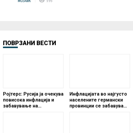
visibility
МОЗАИК
595
ПОВРЗАНИ ВЕСТИ
Ројтерс: Русија ја очекува
Инфлацијата во најгусто
повисока инфлација и
населените германски
забавување на
провинции се забавува
економскиот раст
во декември