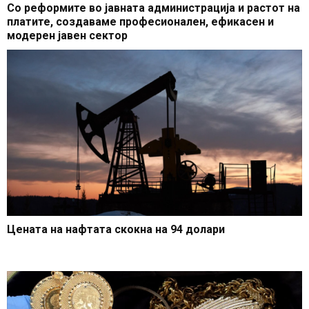
Со реформите во јавната администрација и растот на
платите, создаваме професионален, ефикасен и
модерен јавен сектор
Цената на нафтата скокна на 94 долари