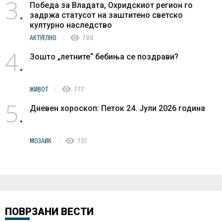
3
Победа за Владата, Охридскиот регион го
задржа статусот на заштитено светско
културно наследство
visibility
АКТУЕЛНО
780
4
Зошто „летните“ бебиња се поздрави?
visibility
ЖИВОТ
777
5
Дневен хороскоп: Петок 24. Јули 2026 година
visibility
МОЗАИК
737
ПОВРЗАНИ ВЕСТИ