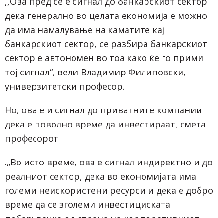
,,Ова пред се е сигнал до банкарскиот сектор
дека генерално во целата економија е можно
да има намалување на каматите кај
банкарскиот сектор, се разбира банкарскиот
сектор е автономен во тоа како ќе го прими
тој сигнал“, вели Владимир Филиповски,
универзитетски професор.
Но, ова е и сигнал до приватните компании
дека е поволно време да инвестираат, смета
професорот
.„Во исто време, ова е сигнал индиректно и до
реалниот сектор, дека во економијата има
големи неискористени ресурси и дека е добро
време да се зголеми инвестициската