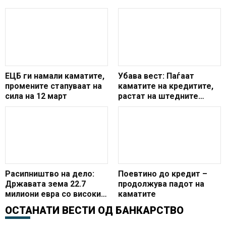
ЕЦБ ги намали каматите,
Убава вест: Паѓаат
промените стапуваат на
каматите на кредитите,
сила на 12 март
растат на штедните
влогови
Расипништво на дело:
Поевтино до кредит –
Државата зема 22.7
продолжува падот на
милиони евра со високи
каматите
камати, идните
ОСТАНАТИ ВЕСТИ ОД
БАНКАРСТВО
генерации ќе треба да
вратат 46.4 милиони евра