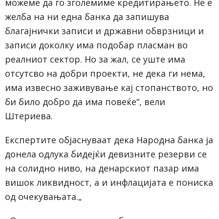
можеме да го зголемиме кредитирањето. Не е
желба на ни една банка да запишува
благајнички записи и државни обврзници и
записи доколку има подобар пласман во
реалниот сектор. Но за жал, се уште има
отсутсво на добри проекти, не дека ги нема,
има извесно заживување кај стопанството, но
би било добро да има повеќе“, вели
Штериева.
Експертите објаснуваат дека Народна банка ја
донела одлука бидејќи девизните резерви се
на солидно ниво, на денарскиот пазар има
вишок ликвидност, а и инфлацијата е пониска
од очекувањата.„