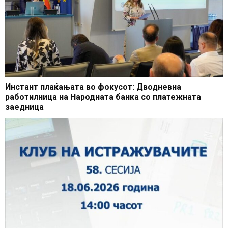
Инстант плаќањата во фокусот: Дводневна
работилница на Народната банка со платежната
заедница