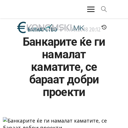
АКТУЕЛНО
БАНКАРСТВО
16.08.2018
20:12
Банкарите ќе ги
ЕКОНОМИЈА
намалат
ФИНАНСИИ
каматите, се
БАНКАРСТВО
бараат добри
ЖИВОТ
проекти
МОЗАИК