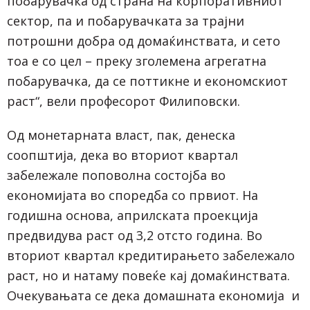
побарувачка од страна на корпоративниот
сектор, па и побарувачката за трајни
потрошни добра од домаќинствата, и сето
тоа е со цел – преку зголемена агрегатна
побарувачка, да се поттикне и економскиот
раст“, вели професорот Филиповски.
Од монетарната власт, пак, денеска
соопштија, дека во вториот квартал
забележале поповолна состојба во
економијата во споредба со првиот. На
годишна основа, априлската проекција
предвидува раст од 3,2 отсто година. Во
вториот квартал кредитирањето забележало
раст, но и натаму повеќе кај домаќинствата.
Очекувањата се дека домашната економија и