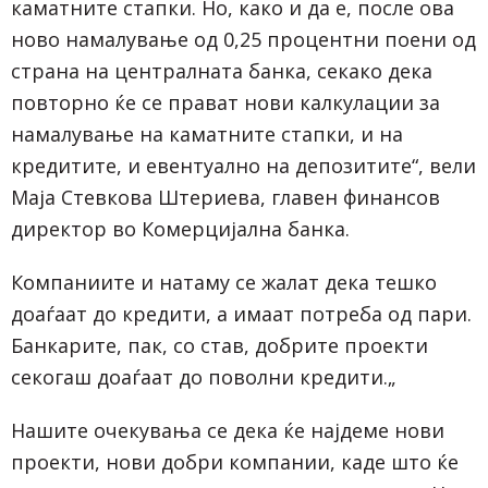
каматните стапки. Но, како и да е, после ова
ново намалување од 0,25 процентни поени од
страна на централната банка, секако дека
повторно ќе се прават нови калкулации за
намалување на каматните стапки, и на
кредитите, и евентуално на депозитите“, вели
Маја Стевкова Штериева, главен финансов
директор во Комерцијална банка.
Компаниите и натаму се жалат дека тешко
доаѓаат до кредити, а имаат потреба од пари.
Банкарите, пак, со став, добрите проекти
секогаш доаѓаат до поволни кредити.„
Нашите очекувања се дека ќе најдеме нови
проекти, нови добри компании, каде што ќе