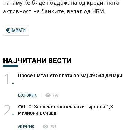
натаму ќе биде поддржана од кредитната
активност на банките, велат од НБМ.
КАМАТИ
НАЈЧИТАНИ
ВЕСТИ
1
Просечната нето плата во мај 49.544 денари
visibility
ЕКОНОМИЈА
793
2
ФОТО: Запленет златен накит вреден 1,3
милиони денари
visibility
АКТУЕЛНО
792