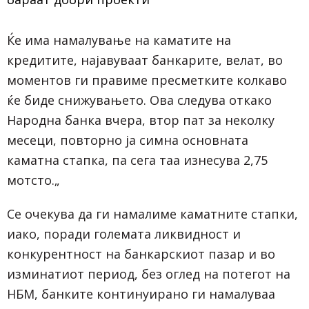
Ќе има намалување на каматите на
кредитите, најавуваат банкарите, велат, во
моментов ги правиме пресметките колкаво
ќе биде снижувањето. Ова следува откако
Народна банка вчера, втор пат за неколку
месеци, повторно ја симна основната
каматна стапка, па сега таа изнесува 2,75
мотсто.„
Се очекува да ги намалиме каматните стапки,
иако, поради големата ликвидност и
конкурентност на банкарскиот пазар и во
изминатиот период, без оглед на потегот на
НБМ, банките континуирано ги намалуваа