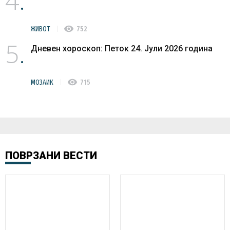
4
visibility
ЖИВОТ
752
5
Дневен хороскоп: Петок 24. Јули 2026 година
visibility
МОЗАИК
715
ПОВРЗАНИ ВЕСТИ