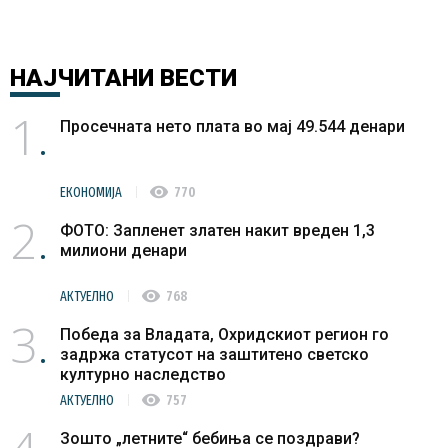
НАЈЧИТАНИ
ВЕСТИ
1
Просечната нето плата во мај 49.544 денари
visibility
ЕКОНОМИЈА
770
2
ФОТО: Запленет златен накит вреден 1,3
милиони денари
visibility
АКТУЕЛНО
768
3
Победа за Владата, Охридскиот регион го
задржа статусот на заштитено светско
културно наследство
visibility
АКТУЕЛНО
757
Зошто „летните“ бебиња се поздрави?