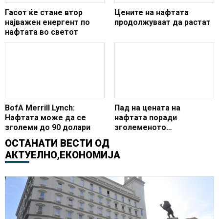
Гасот ќе стане втор
Цените на нафтата
најважен енергент по
продолжуваат да растат
нафтата во светот
BofA Merrill Lynch:
Пад на цената на
Нафтата може да се
нафтата поради
зголеми до 90 долари
зголеменото
американско
ОСТАНАТИ ВЕСТИ ОД
производство
АКТУЕЛНО
,
ЕКОНОМИЈА