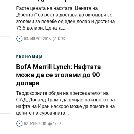
Расте цената на нафтата. Цената на
„брентот“ со рок на достава до октомври се
зголеми за повеќе од еден долар и достигна
73,5 долари. Цената...
03. АВГУСТ 2018. @ 12:13
ЕКОНОМИЈА
BofA Merrill Lynch: Нафтата
може да се зголеми до 90
долари
Тврдокорните обиди на претседателот на
САД, Доналд Трамп да влијае на извозот на
нафта на Иран наскоро може да помогнe на
цените на суровинaта...
02. ЈУЛИ 2018. @ 17:02