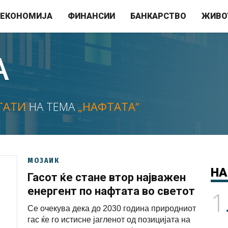
ЕКОНОМИЈА
ФИНАНСИИ
БАНКАРСТВО
ЖИВО
А
ТАТИ
НА ТЕМА
„НАФТАТА“
МОЗАИК
НА
Гасот ќе стане втор најважен
енергент по нафтата во светот
1
Се очекува дека до 2030 година природниот
гас ќе го истисне јагленот од позицијата на