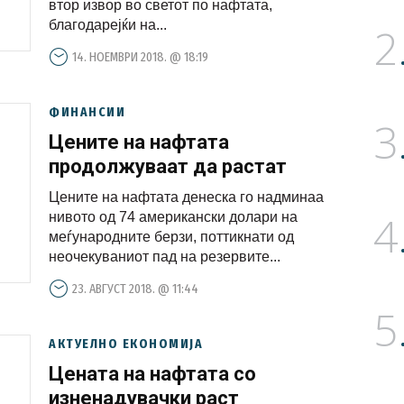
втор извор во светот по нафтата,
благодарејќи на...
2
14. НОЕМВРИ 2018. @ 18:19
ФИНАНСИИ
3
Цените на нафтата
продолжуваат да растат
Цените на нафтата денеска го надминаа
4
нивото од 74 американски долари на
меѓународните берзи, поттикнати од
неочекуваниот пад на резервите...
23. АВГУСТ 2018. @ 11:44
5
АКТУЕЛНО ЕКОНОМИЈА
Цената на нафтата со
изненадувачки раст