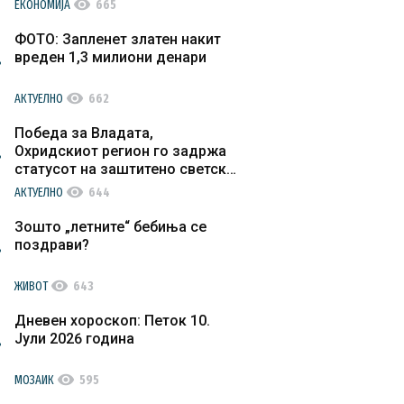
visibility
ЕКОНОМИЈА
665
ФОТО: Запленет златен накит
вреден 1,3 милиони денари
visibility
АКТУЕЛНО
662
Победа за Владата,
Охридскиот регион го задржа
статусот на заштитено светско
културно наследство
visibility
АКТУЕЛНО
644
Зошто „летните“ бебиња се
поздрави?
visibility
ЖИВОТ
643
Дневен хороскоп: Петок 10.
Јули 2026 година
visibility
МОЗАИК
595