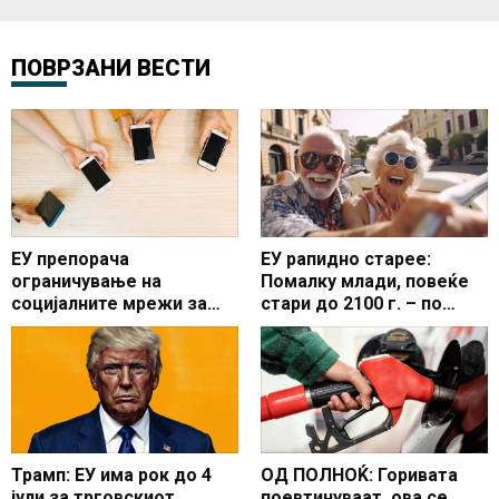
ПОВРЗАНИ ВЕСТИ
ЕУ препорача
ЕУ рапидно старее:
ограничување на
Помалку млади, повеќе
социјалните мрежи за
стари до 2100 г. – по
деца под 13 години
2029-та година
населението ќе почне да
опаѓа!
Трамп: ЕУ има рок до 4
ОД ПОЛНОЌ: Горивата
јули за трговскиот
поевтинуваат, ова се