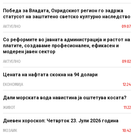
Победа за Владата, Охридскиот регион го задржа
статусот на заштитено светско културно наследство
АКТУЕЛНО
09:07
Со реформите во јавната администрација и растот на
платите, создаваме професионален, ефикасен и
модерен јавен сектор
АКТУЕЛНО
09:02
Цената на нафтата скокна на 94 долари
ЕКОНОМИЈА
12:24
Дали морската вода навистина ја оштетува косата?
ЖИВОТ
11:22
Дневен хороскоп: Четврток 23. Јули 2026 година
МОЗАИК
10:42