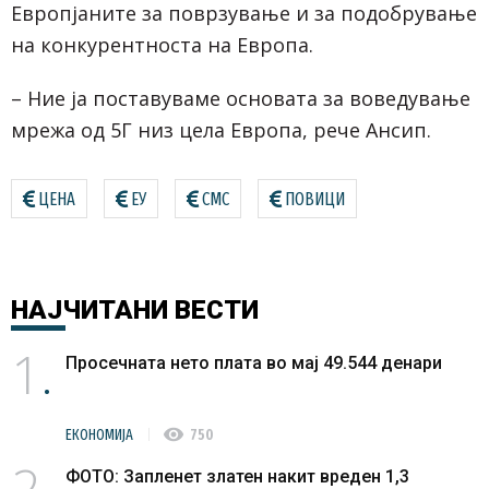
Европјаните за поврзување и за подобрување
на конкурентноста на Европа.
– Ние ја поставуваме основата за воведување
мрежа од 5Г низ цела Европа, рече Ансип.
ЦЕНА
ЕУ
СМС
ПОВИЦИ
НАЈЧИТАНИ
ВЕСТИ
1
Просечната нето плата во мај 49.544 денари
visibility
ЕКОНОМИЈА
750
2
ФОТО: Запленет златен накит вреден 1,3