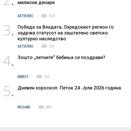
милиони денари
visibility
АКТУЕЛНО
749
3
Победа за Владата, Охридскиот регион го
задржа статусот на заштитено светско
културно наследство
visibility
АКТУЕЛНО
737
4
Зошто „летните“ бебиња се поздрави?
visibility
ЖИВОТ
732
5
Дневен хороскоп: Петок 24. Јули 2026 година
visibility
МОЗАИК
691