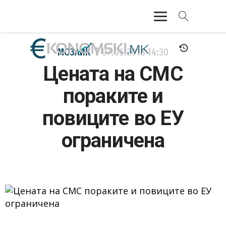
АКТУЕЛНО
МОЗАИК
07.06.2018
14:30
Цената на СМС
ЕКОНОМИЈА
пораките и
ФИНАНСИИ
повиците во ЕУ
БАНКАРСТВО
ограничена
ЖИВОТ
МОЗАИК