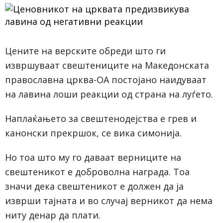
Цените на верските обреди што ги
извршуваат свештениците на Македонската
православна црква-ОА постојано наидуваат
на лавина лоши реакции од страна на луѓето.
Наплаќањето за свештенодејства е грев и
канонски прекршок, се вика симонија.
Но тоа што му го даваат верниците на
свештеникот е доброволна награда. Тоа
значи дека свештеникот е должен да ја
изврши тајната и во случај верникот да нема
ниту денар да плати.