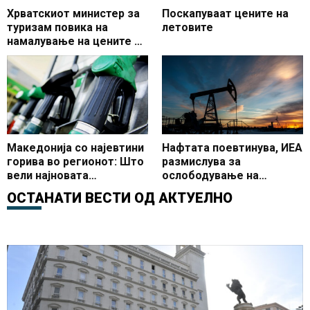
Хрватскиот министер за
Поскапуваат цените на
туризам повика на
летовите
намалување на цените во
секторот до 20 отсто
Македонија со најевтини
Нафтата поевтинува, ИЕА
горива во регионот: Што
размислува за
вели најновата
ослободување на
статистика за цените на
резерви
ОСТАНАТИ ВЕСТИ ОД
АКТУЕЛНО
бензините и дизелот?