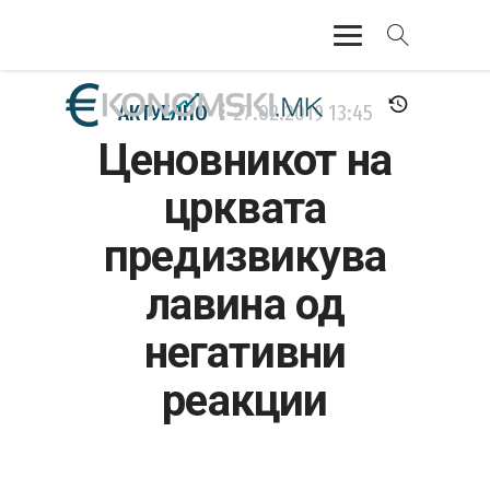
АКТУЕЛНО
АКТУЕЛНО
27.02.2019
13:45
Ценовникот на
ЕКОНОМИЈА
црквата
ФИНАНСИИ
предизвикува
БАНКАРСТВО
лавина од
ЖИВОТ
негативни
МОЗАИК
реакции