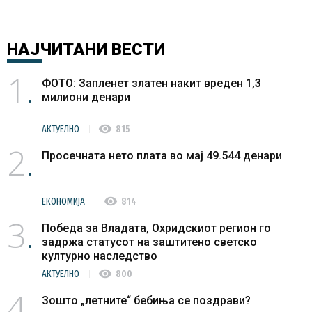
НАЈЧИТАНИ
ВЕСТИ
1
ФОТО: Запленет златен накит вреден 1,3
милиони денари
visibility
АКТУЕЛНО
815
2
Просечната нето плата во мај 49.544 денари
visibility
ЕКОНОМИЈА
814
3
Победа за Владата, Охридскиот регион го
задржа статусот на заштитено светско
културно наследство
visibility
АКТУЕЛНО
800
4
Зошто „летните“ бебиња се поздрави?