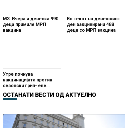
МЗ: Вчера и денеска 990
Во текот на денешниот
деца примиле МРП
ден вакцинирани 488
вакцина
деца со МРП вакцина
Утре почнува
вакцинацијата против
сезонски грип- еве
колкава е цената
ОСТАНАТИ ВЕСТИ ОД
АКТУЕЛНО