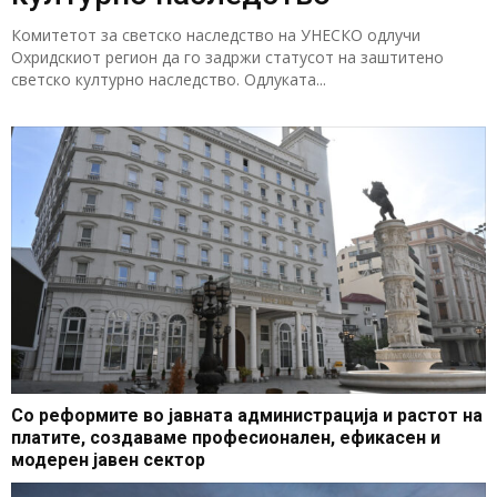
Комитетот за светско наследство на УНЕСКО одлучи
Охридскиот регион да го задржи статусот на заштитено
светско културно наследство. Одлуката...
Со реформите во јавната администрација и растот на
платите, создаваме професионален, ефикасен и
модерен јавен сектор