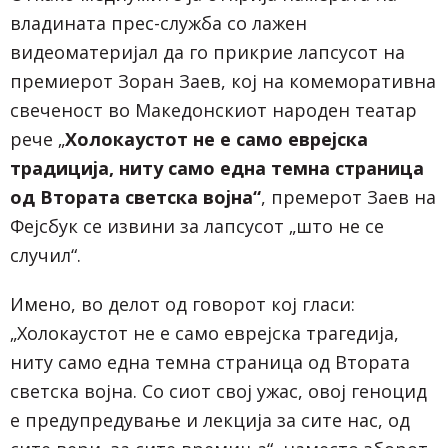
владината прес-служба со лажен
видеоматеријал да го прикрие лапсусот на
премиерот Зоран Заев, кој на комеморативна
свеченост во Македонскиот народен театар
рече „
Холокаустот не е само еврејска
традиција, ниту само една темна страница
од Втората светска војна“
, премерот Заев на
Фејсбук се извини за лапсусот „што не се
случил“.
Имено, во делот од говорот кој гласи:
„Холокаустот не е само еврејска трагедија,
ниту само една темна страница од Втората
светска војна. Со сиот свој ужас, овој геноцид
е предупредување и лекција за сите нас, од