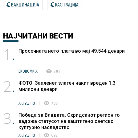
ВАКЦИНАЦИЈА
КАСТРАЦИЈА
НАЈЧИТАНИ
ВЕСТИ
1
Просечната нето плата во мај 49.544 денари
visibility
ЕКОНОМИЈА
709
2
ФОТО: Запленет златен накит вреден 1,3
милиони денари
visibility
АКТУЕЛНО
707
3
Победа за Владата, Охридскиот регион го
задржа статусот на заштитено светско
културно наследство
visibility
АКТУЕЛНО
693