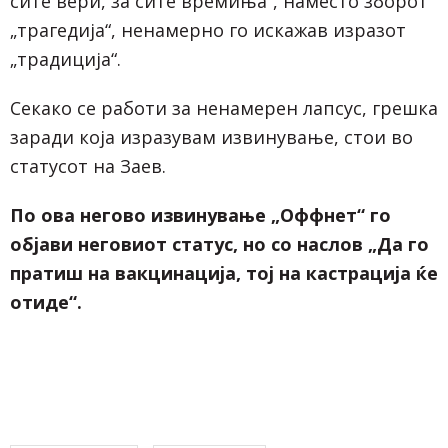
сите вери, за сите времиња“, наместо зборот
„трагедија“, ненамерно го искажав изразот
„традиција“.
Секако се работи за ненамерен лапсус, грешка
заради која изразувам извинување, стои во
статусот на Заев.
По ова негово извинување „Оффнет“ го
објави неговиот статус, но со наслов „Да го
пратиш на вакцинација, тој на кастрација ќе
отиде“.