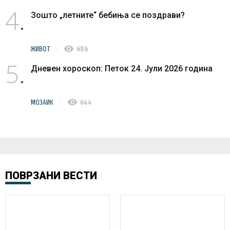
4
Зошто „летните“ бебиња се поздрави?
visibility
ЖИВОТ
686
5
Дневен хороскоп: Петок 24. Јули 2026 година
visibility
МОЗАИК
644
ПОВРЗАНИ ВЕСТИ