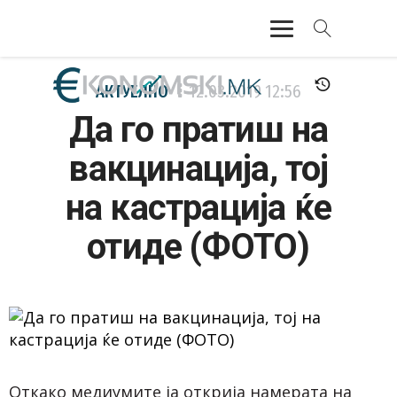
АКТУЕЛНО
АКТУЕЛНО
12.03.2019
12:56
Да го пратиш на
ЕКОНОМИЈА
вакцинација, тој
ФИНАНСИИ
на кастрација ќе
БАНКАРСТВО
отиде (ФОТО)
ЖИВОТ
МОЗАИК
Откако медиумите ја открија намерата на