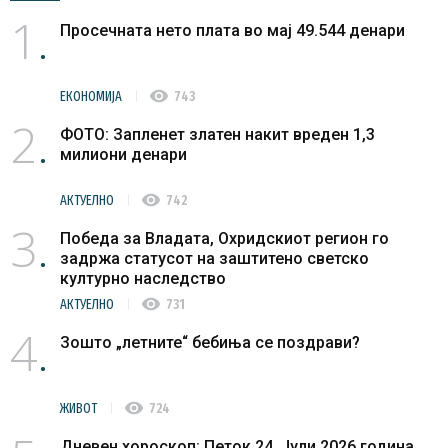
1
Просечната нето плата во мај 49.544 денари
visibility
ЕКОНОМИЈА
743
2
ФОТО: Запленет златен накит вреден 1,3
милиони денари
visibility
АКТУЕЛНО
742
3
Победа за Владата, Охридскиот регион го
задржа статусот на заштитено светско
културно наследство
visibility
АКТУЕЛНО
731
4
Зошто „летните“ бебиња се поздрави?
visibility
ЖИВОТ
724
Дневен хороскоп: Петок 24. Јули 2026 година