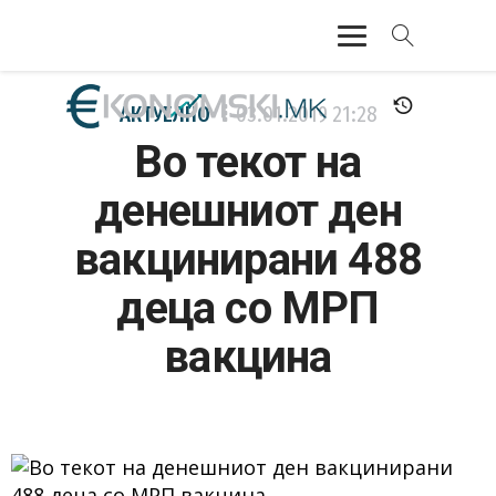
АКТУЕЛНО
АКТУЕЛНО
03.01.2019
21:28
Во текот на
ЕКОНОМИЈА
денешниот ден
ФИНАНСИИ
вакцинирани 488
БАНКАРСТВО
деца со МРП
ЖИВОТ
вакцина
МОЗАИК