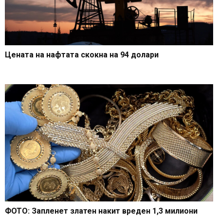
Цената на нафтата скокна на 94 долари
ФОТО: Запленет златен накит вреден 1,3 милиони