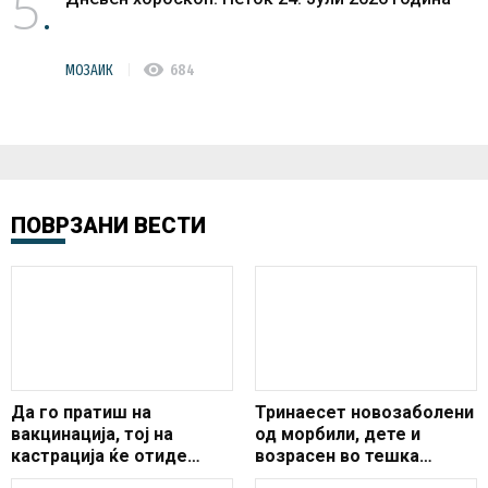
5
visibility
МОЗАИК
684
ПОВРЗАНИ ВЕСТИ
Да го пратиш на
Тринаесет новозаболени
вакцинација, тој на
од морбили, дете и
кастрација ќе отиде
возрасен во тешка
(ФОТО)
состојба