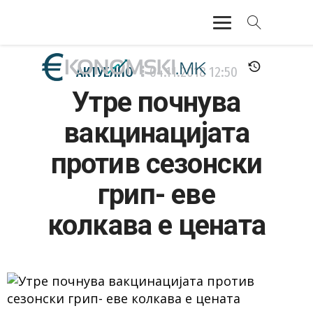
АКТУЕЛНО
АКТУЕЛНО
04.11.2018
12:50
Утре почнува
ЕКОНОМИЈА
вакцинацијата
ФИНАНСИИ
против сезонски
БАНКАРСТВО
грип- еве
ЖИВОТ
колкава е цената
МОЗАИК