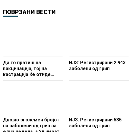
ПОВРЗАНИ ВЕСТИ
Да го пратиш на
ИЈЗ: Регистрирани 2.943
вакцинација, тој на
заболени од грип
кастрација ќе отиде
(ФОТО)
Двојно зголемен бројот
ИЈЗ: Регистрирани 535
на заболени од грип за
заболени од грип
една недела, а 28 имаат