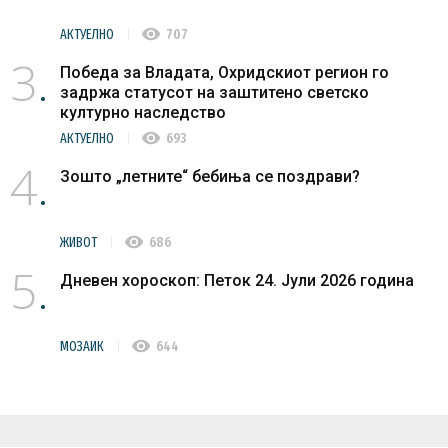
visibility
АКТУЕЛНО
707
3
Победа за Владата, Охридскиот регион го
задржа статусот на заштитено светско
културно наследство
visibility
АКТУЕЛНО
693
4
Зошто „летните“ бебиња се поздрави?
visibility
ЖИВОТ
686
5
Дневен хороскоп: Петок 24. Јули 2026 година
visibility
МОЗАИК
644