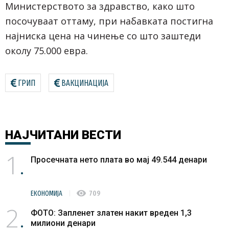
Министерството за здравство, како што
посочуваат оттаму, при набавката постигна
најниска цена на чинење со што заштеди
околу 75.000 евра.
ГРИП
ВАКЦИНАЦИЈА
НАЈЧИТАНИ
ВЕСТИ
1
Просечната нето плата во мај 49.544 денари
visibility
ЕКОНОМИЈА
709
2
ФОТО: Запленет златен накит вреден 1,3
милиони денари