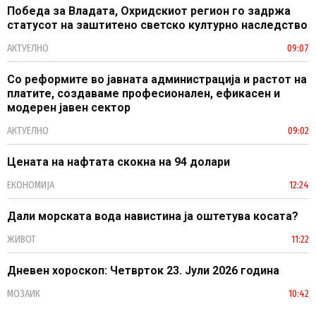
Победа за Владата, Охридскиот регион го задржа
статусот на заштитено светско културно наследство
АКТУЕЛНО
09:07
Со реформите во јавната администрација и растот на
платите, создаваме професионален, ефикасен и
модерен јавен сектор
АКТУЕЛНО
09:02
Цената на нафтата скокна на 94 долари
ЕКОНОМИЈА
12:24
Дали морската вода навистина ја оштетува косата?
ЖИВОТ
11:22
Дневен хороскоп: Четврток 23. Јули 2026 година
МОЗАИК
10:42