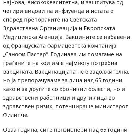
најнова, висококвалитетна, и заштитува од
четири видови на инфлуенца и истата е
според препораките на Светската
Здравствена Организација и Европската
Медицинска Агенција. Вакцините се набавени
од француската фармацевтска компанија
„Санофи Пастер“. Годинава им помагаме на
граѓаните на кои им е најмногу потребна
вакцината. Вакцинацијата не е задолжителна,
но ја препорачуваме за лица над 65 години,
како и за другите со хронични болести, но и
здравствени работници и други лица во
здравствен ризик, потенцираше министерот
Филипче.
Оваа година, сите пензионери над 65 години