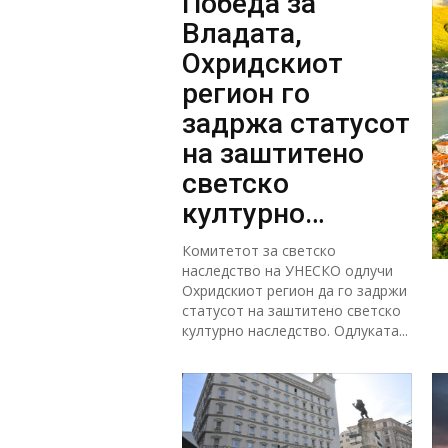
Победа за
Владата,
Охридскиот
регион го
задржа статусот
на заштитено
светско
културно
наследство
Комитетот за светско
наследство на УНЕСКО одлучи
Охридскиот регион да го задржи
статусот на заштитено светско
културно наследство. Одлуката...