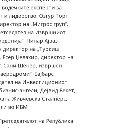
д водечките експерти за
 и лидерство, Озгур Торт,
иректор на „Мигрос груп“,
ретседател на Извршниот
едонија“, Пинар Ајваз
н директор на „Туркиш
е, Есер Џевахир, директор на
“, Сани Шенер, извршен
 аеродроми“, Бајбарс
дател на Инвестициониот
бизнис-ангели, Дејвид Бекет,
жана Живчевска-Сталперс,
ти во ИБМ.
Претседателот на Република