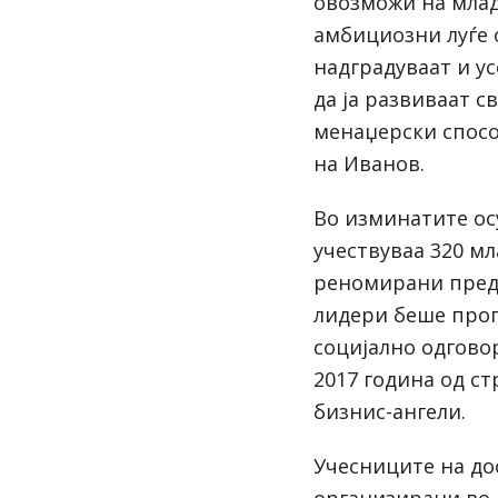
овозможи на мла
амбициозни луѓе 
надградуваат и у
да ја развиваат с
менаџерски спос
на Иванов.
Во изминатите ос
учествуваа 320 мл
реномирани пред
лидери беше прог
социјално одгово
2017 година од с
бизнис-ангели.
Учесниците на до
организирани во 