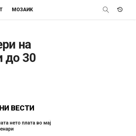
Т
МОЗАИК
ери на
и до 30
НИ
ВЕСТИ
ата нето плата во мај
денари