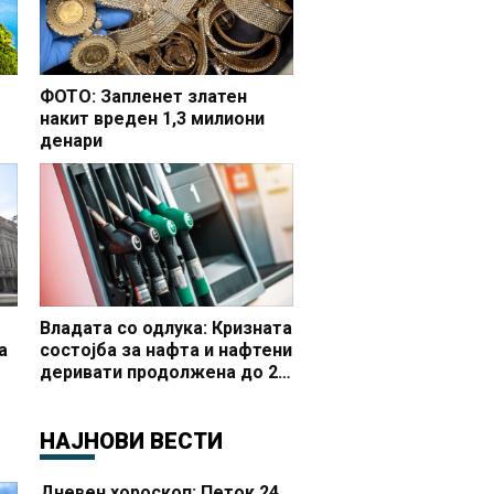
ФОТО: Запленет златен
накит вреден 1,3 милиони
денари
но
Владата со одлука: Кризната
а
состојба за нафта и нафтени
деривати продолжена до 20
 и
октомври
НАЈНОВИ ВЕСТИ
Дневен хороскоп: Петок 24.