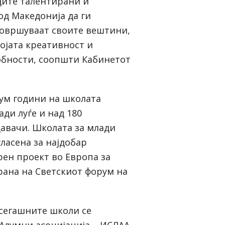
дите талентирани и
од Македонија да ги
совршуваат своите вештини,
војата креативност и
обности, соопшти Кабинетот
ум години на школата
ади луѓе и над 180
авачи. Школата за млади
ласена за најдобар
рен проект во Европа за
трана на Светскиот форум на
сегашните школи се
Алумни асоцијација – ИСЛАА,