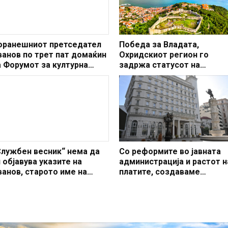
оранешниот претседател
Победа за Владата,
ванов по трет пат домаќин
Охридскиот регион го
а Форумот за културна
задржа статусот на
ипломатија
заштитено светско култур
наследство
Службен весник“ нема да
Со реформите во јавната
и објавува указите на
администрација и растот н
ванов, старото име на
платите, создаваме
ржавата веќе нема да се
професионален, ефикасен
потребува
модерен јавен сектор