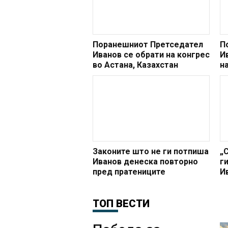
Поранешниот Претседател
П
Иванов се обрати на конгрес
И
во Астана, Казахстан
н
д
Законите што не ги потпиша
„
Иванов денеска повторно
г
пред пратениците
И
д
у
ТОП ВЕСТИ