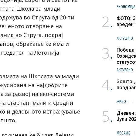
ЕКОНОМИЈА
еттата Школа за млади
2
 одржува во Струга од 20-ти
ФОТО: З
вреден 
свеченото отворање на
лник во Струга, покрај
АКТУЕЛНО
анов, обраќање ќе има и
3
Победа 
тседател на Летонија
Охридск
статусо
културн
АКТУЕЛНО
рамата на Школата за млади
4
Зошто „
окусирана на најдобрите
поздра
 за развој на еко-системи
на стартап, мали и средни
ЖИВОТ
5
ако и деловното истражување
Дневен 
Јули 20
општо.
МОЗАИК
 годинава ќе бидат Дејвид