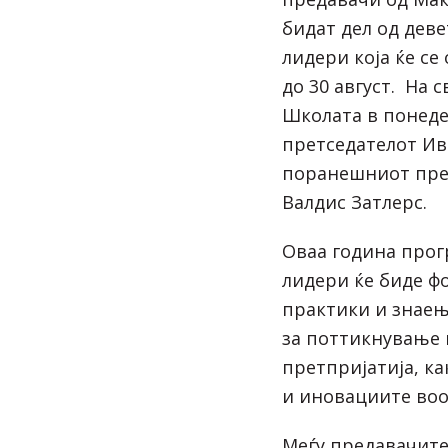
бидат дел од дев
лидери која ќе се
до 30 август. На 
Школата в понеде
претседателот Ив
поранешниот пре
Валдис Затлерс.
Оваа година прог
лидери ќе биде ф
практики и знаења
за поттикнување 
претпријатија, к
и иновациите во
Меѓу предавачите