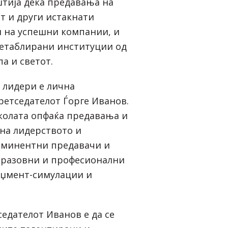
тија дека предавања на
т и други истакнати
 на успешни компании, и
етаблирани институции од
а и светот.
 лидери е лична
ретседателот Ѓорге Иванов.
колата опфаќа предавања и
 на лидерството и
еминентни предавачи и
бразовни и професионални
аџмент-симулации и
.
седателот Иванов е да се