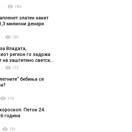
visibility
786
апленет златен накит
1,3 милиони денари
visibility
785
за Владата,
иот регион го задржа
т на заштитено светско
о наследство
visibility
773
летните“ бебиња се
ви?
visibility
770
хороскоп: Петок 24.
26 година
visibility
731