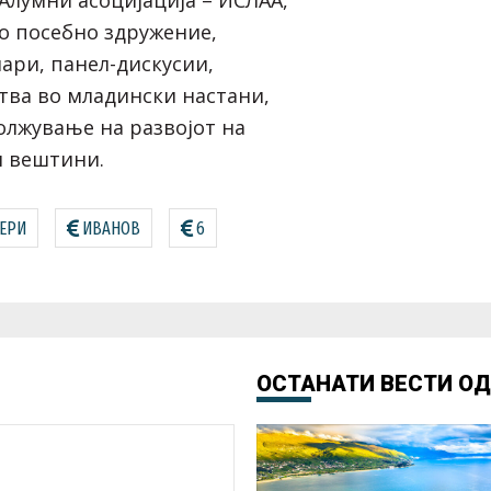
о посебно здружение,
ари, панел-дискусии,
тва во младински настани,
лжување на развојот на
и вештини.
ДЕРИ
ИВАНОВ
6
ОСТАНАТИ ВЕСТИ О