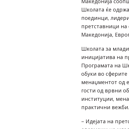
Македонија соопш
Школата ќе одржа
поединци, лидери
претставници на 
Македонија, Европ
Школата за млади
иницијатива на п
Програмата на Ш
обуки во сферите
менаџментот од 
гости од врвни о
институции, мен
практични вежби
– Идејата на прет