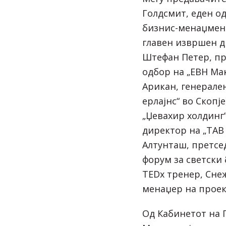
Голдсмит, еден о
бизнис-менаџмент
главен извршен д
Штефан Петер, п
одбор на „ЕВН Мак
Арикан, генерале
ерлајнс“ во Скопј
„Џевахир холдинг
директор на „ТАВ
Алтунташ, претсе
форум за светски 
TEDx тренер, Сне
менаџер на проек
Од Кабинетот на 