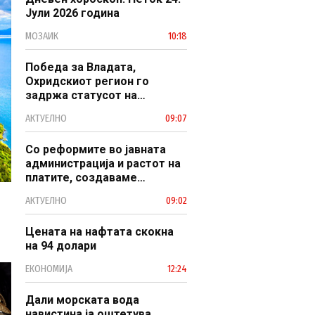
Јули 2026 година
МОЗАИК
10:18
Победа за Владата,
Охридскиот регион го
задржа статусот на
заштитено светско културно
АКТУЕЛНО
09:07
наследство
Со реформите во јавната
администрација и растот на
платите, создаваме
професионален, ефикасен и
АКТУЕЛНО
09:02
модерен јавен сектор
Цената на нафтата скокна
на 94 долари
ЕКОНОМИЈА
12:24
Дали морската вода
навистина ја оштетува