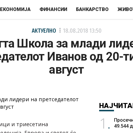
ЕКОНОМИЈА
ФИНАНСИИ
БАНКАРСТВО
ЖИВО
АКТУЕЛНО
18.08.2018
13:50
та Школа за млади лид
дателот Иванов од 20-т
август
НАЈЧИТА
1
Просечн
ици и триесетина
49.544 
едонија, Европа и светот ќе