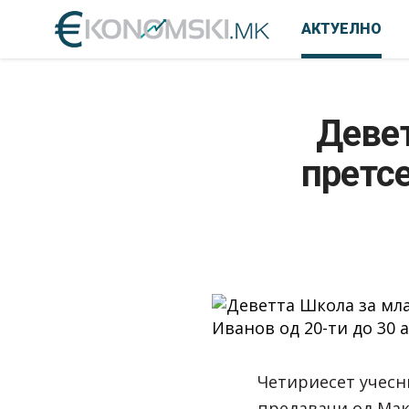
АКТУЕЛНО
Девет
претсе
Четириесет учесн
предавачи од Мак