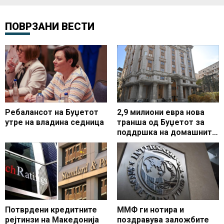
ПОВРЗАНИ ВЕСТИ
Ребалансот на Буџетот
2,9 милиони евра нова
утре на владина седница
транша од Буџетот за
поддршка на домашните
компании, досега
пласирани над 227
милиони евра
Потврдени кредитните
ММФ ги нотира и
рејтинзи на Македонија
поздравува заложбите