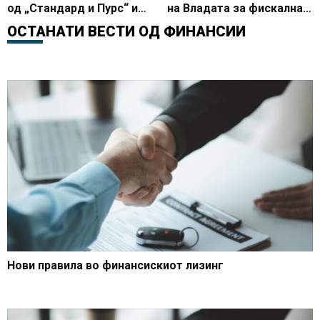
од „Стандард и Пурс“ и
на Владата за фискална
„Фич“ – стабилни
консолидација
ОСТАНАТИ ВЕСТИ ОД
ФИНАНСИИ
изгледи и континуитет на
економските политики
Нови правила во финансискиот лизинг