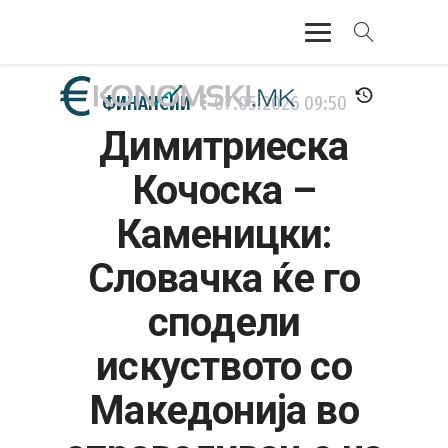
АКТУЕЛНО
ФИНАНСИИ
07.05.2026
09:50
Димитриеска
ЕКОНОМИЈА
Кочоска –
ФИНАНСИИ
Каменицки:
БАНКАРСТВО
Словачка ќе го
ЖИВОТ
сподели
МОЗАИК
искуството со
Македонија во