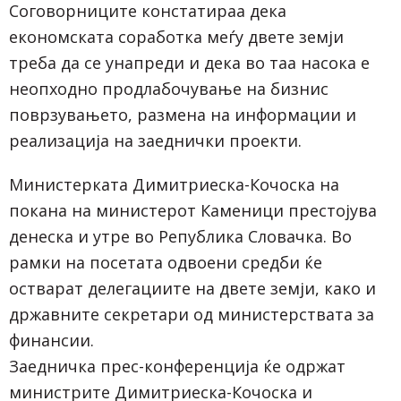
Соговорниците констатираа дека
економската соработка меѓу двете земји
треба да се унапреди и дека во таа насока е
неопходно продлабочување на бизнис
поврзувањето, размена на информации и
реализација на заеднички проекти.
Министерката Димитриеска-Кочоска на
покана на министерот Каменици престојува
денеска и утре во Република Словачка. Во
рамки на посетата одвоени средби ќе
остварат делегациите на двете земји, како и
државните секретари од министерствата за
финансии.
Заедничка прес-конференција ќе одржат
министрите Димитриеска-Кочоска и