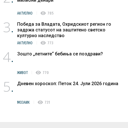
милиони денари
visibility
АКТУЕЛНО
785
3
Победа за Владата, Охридскиот регион го
задржа статусот на заштитено светско
културно наследство
visibility
АКТУЕЛНО
773
4
Зошто „летните“ бебиња се поздрави?
visibility
ЖИВОТ
770
5
Дневен хороскоп: Петок 24. Јули 2026 година
visibility
МОЗАИК
731