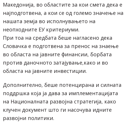
Mакедонија, во областите за кои смета дека е
најподготвена, а кои се од големо значење на
нашата земја во исполнувањето на
неопходните ЕУ критериуми.
При тоа на средбата беше нагласено дека
Словачка е подготвена за пренос на знаење
во областа на јавните финансии, борбата
против даночното затајување,како и во
областа на јавните инвестиции.
Дополнително, беше потенцирана и силната
поддршка која ја дава за имплементацијата
на Националната развојна стратегија, како
клучен документ што ги насочува идните
развојни политики.