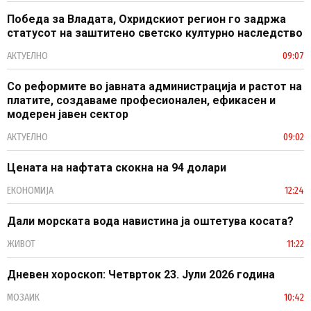
Победа за Владата, Охридскиот регион го задржа
статусот на заштитено светско културно наследство
АКТУЕЛНО
09:07
Со реформите во јавната администрација и растот на
платите, создаваме професионален, ефикасен и
модерен јавен сектор
АКТУЕЛНО
09:02
Цената на нафтата скокна на 94 долари
ЕКОНОМИЈА
12:24
Дали морската вода навистина ја оштетува косата?
ЖИВОТ
11:22
Дневен хороскоп: Четврток 23. Јули 2026 година
МОЗАИК
10:42