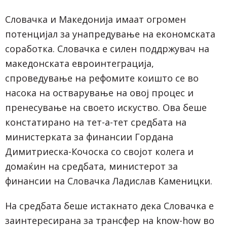
Словачка и Македонија имаат огромен
потенцијал за унапредување на економската
соработка. Словачка е силен поддржувач на
македонската евроинтеграција,
спроведување на рефомите коишто се во
насока на остварување на овој процес и
пренесување на своето искуство. Ова беше
констатирано на тет-а-тет средбата на
министерката за финансии Гордана
Димитриеска-Кочоска со својот колега и
домаќин на средбата, министерот за
финансии на Словачка Ладислав Каменицки.
На средбата беше истакнато дека Словачка е
заинтересирана за трансфер на know-how во