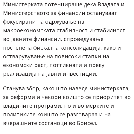
Министерката потенцираше дека Владата и
Министерството за финансии остануваат
фокусирани на одржување на
макроекономската стабилност и стабилност
во јавните финансии, спроведување
постепена фискална консолидација, како и
остварувување на повисоки стапки на
економски раст, поттикнати и преку
реализација на јавни инвестиции.
Станува збор, како што наведе министерката,
за реформи и чекори коишто се приоритет во
владините програми, но и во мерките и
политиките коишто се разговараа и на
вчерашните состаноци во Брисел.