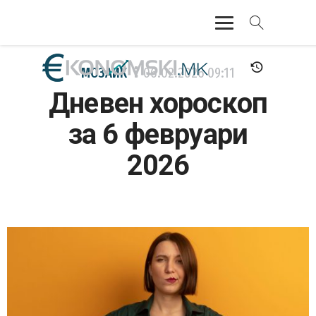
АКТУЕЛНО
МОЗАИК
06.02.2026
09:11
Дневен хороскоп
ЕКОНОМИЈА
за 6 февруари
ФИНАНСИИ
2026
БАНКАРСТВО
ЖИВОТ
МОЗАИК