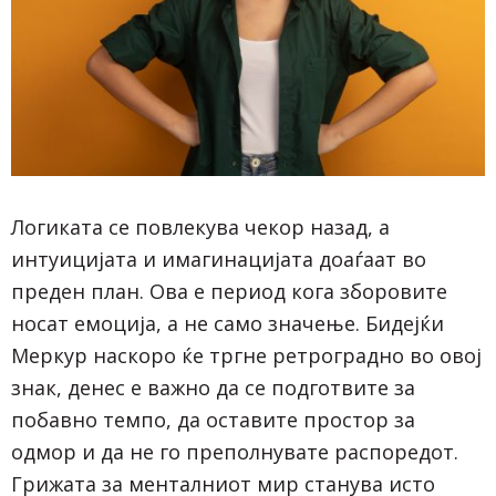
Логиката се повлекува чекор назад, а
интуицијата и имагинацијата доаѓаат во
преден план. Ова е период кога зборовите
носат емоција, а не само значење. Бидејќи
Меркур наскоро ќе тргне ретроградно во овој
знак, денес е важно да се подготвите за
побавно темпо, да оставите простор за
одмор и да не го преполнувате распоредот.
Грижата за менталниот мир станува исто