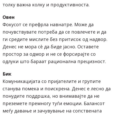
толку важна колку и продуктивноста.
Овен
Фокусот се префрла навнатре. Може да
почувствувате потреба да се повлечете и да
ги средите мислите без притисок од надвор.
Денес не мора сè да биде јасно. Оставете
простор за одмор и не се форсирајте со
одлуки што бараат рационална прецизност.
Бик
Комуникацијата со пријателите и групите
станува помека и поискрена. Денес е лесно да
понудите поддршка, но внимавајте да не
преземете премногу туѓи емоции. Балансот
меѓу давање и зачувување на сопствената