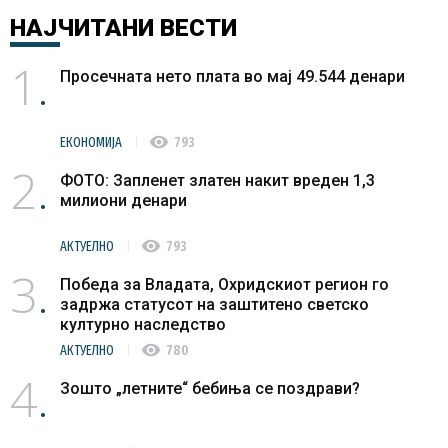
НАЈЧИТАНИ
ВЕСТИ
1
Просечната нето плата во мај 49.544 денари
visibility
ЕКОНОМИЈА
793
2
ФОТО: Запленет златен накит вреден 1,3
милиони денари
visibility
АКТУЕЛНО
793
3
Победа за Владата, Охридскиот регион го
задржа статусот на заштитено светско
културно наследство
visibility
АКТУЕЛНО
780
4
Зошто „летните“ бебиња се поздрави?