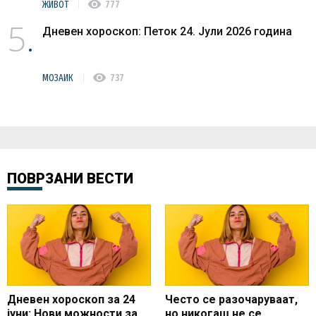
visibility
ЖИВОТ
777
5
Дневен хороскоп: Петок 24. Јули 2026 година
visibility
МОЗАИК
737
ПОВРЗАНИ ВЕСТИ
Дневен хороскоп за 24
Често се разочаруваат,
јуни: Нови можности за
но никогаш не се