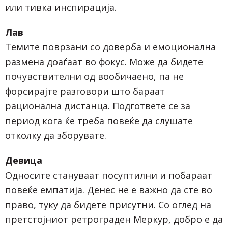
или тивка инспирација.
Лав
Темите поврзани со доверба и емоционална
размена доаѓаат во фокус. Може да бидете
почувствителни од вообичаено, па не
форсирајте разговори што бараат
рационална дистанца. Подгответе се за
период кога ќе треба повеќе да слушате
отколку да зборувате.
Девица
Односите стануваат посуптилни и побараат
повеќе емпатија. Денес не е важно да сте во
право, туку да бидете присутни. Со оглед на
претстојниот ретрограден Меркур, добро е да