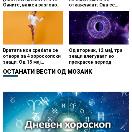
Овните, важен разговор
откажуваат: Ова се
за Вагите
најупорните хороскопски
знаци
Вратата кон среќата се
Од вторник, 12 мај, три
отвора за 4 хороскопски
знаци влегуваат во
знаци: Од 15 мај
прекрасен период
влегуваат во одличен
ОСТАНАТИ ВЕСТИ ОД
МОЗАИК
период на нови
можности и позитивни
промени