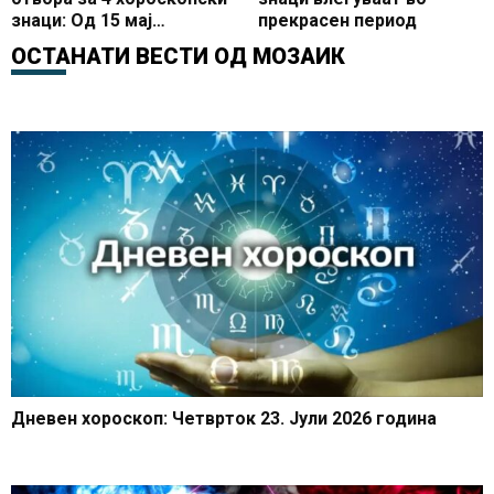
знаци: Од 15 мај
прекрасен период
влегуваат во одличен
ОСТАНАТИ ВЕСТИ ОД
МОЗАИК
период на нови
можности и позитивни
промени
Дневен хороскоп: Четврток 23. Јули 2026 година