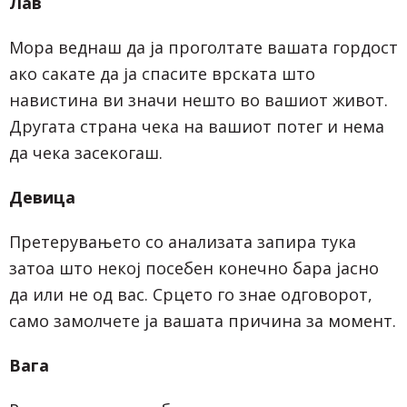
Лав
Мора веднаш да ја проголтате вашата гордост
ако сакате да ја спасите врската што
навистина ви значи нешто во вашиот живот.
Другата страна чека на вашиот потег и нема
да чека засекогаш.
Девица
Претерувањето со анализата запира тука
затоа што некој посебен конечно бара јасно
да или не од вас. Срцето го знае одговорот,
само замолчете ја вашата причина за момент.
Вага