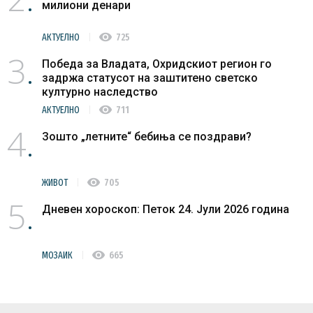
милиони денари
visibility
АКТУЕЛНО
725
3
Победа за Владата, Охридскиот регион го
задржа статусот на заштитено светско
културно наследство
visibility
АКТУЕЛНО
711
4
Зошто „летните“ бебиња се поздрави?
visibility
ЖИВОТ
705
5
Дневен хороскоп: Петок 24. Јули 2026 година
visibility
МОЗАИК
665