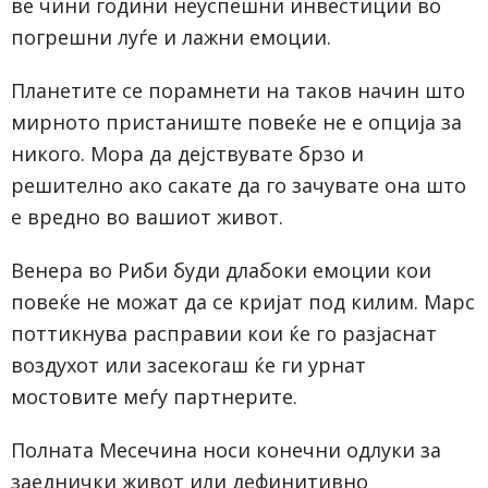
ве чини години неуспешни инвестиции во
погрешни луѓе и лажни емоции.
Планетите се порамнети на таков начин што
мирното пристаниште повеќе не е опција за
никого. Мора да дејствувате брзо и
решително ако сакате да го зачувате она што
е вредно во вашиот живот.
Венера во Риби буди длабоки емоции кои
повеќе не можат да се кријат под килим. Марс
поттикнува расправии кои ќе го разјаснат
воздухот или засекогаш ќе ги урнат
мостовите меѓу партнерите.
Полната Месечина носи конечни одлуки за
заеднички живот или дефинитивно