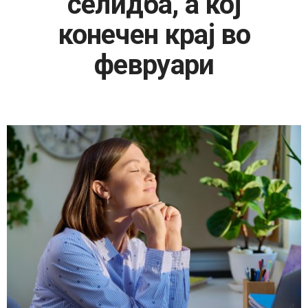
селидба, а кој
конечен крај во
февруари