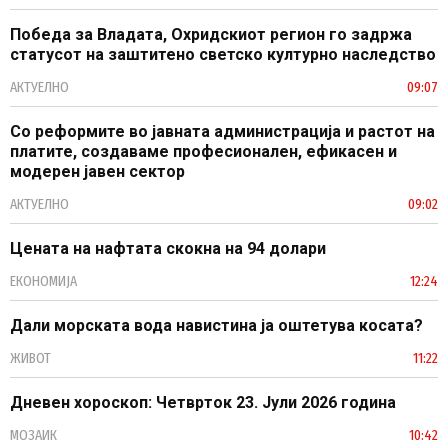
Победа за Владата, Охридскиот регион го задржа
статусот на заштитено светско културно наследство
АКТУЕЛНО
09:07
Со реформите во јавната администрација и растот на
платите, создаваме професионален, ефикасен и
модерен јавен сектор
АКТУЕЛНО
09:02
Цената на нафтата скокна на 94 долари
ЕКОНОМИЈА
12:24
Дали морската вода навистина ја оштетува косата?
ЖИВОТ
11:22
Дневен хороскоп: Четврток 23. Јули 2026 година
МОЗАИК
10:42