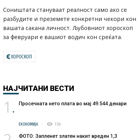
Соништата стануваат реалност само ако се
разбудите и преземете конкретни чекори кон
вашата сакана личност. Љубовниот хороскоп
за февруари е вашиот водич кон среќата.
ХОРОСКОП
НАЈЧИТАНИ
ВЕСТИ
1
Просечната нето плата во мај 49.544 денари
visibility
ЕКОНОМИЈА
726
2
ФОТО: Запленет златен накит вреден 1,3