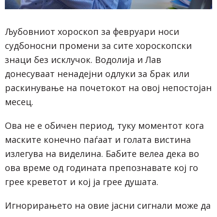
Љубовниот хороскоп за февруари носи
судбоносни промени за сите хороскопски
знаци без исклучок. Водолија и Лав
донесуваат ненадејни одлуки за брак или
раскинување на почетокот на овој непостојан
месец.
Ова не е обичен период, туку моментот кога
маските конечно паѓаат и голата вистина
излегува на виделина. Бабите велеа дека во
ова време од годината препознавате кој го
грее креветот и кој ја грее душата.
Игнорирањето на овие јасни сигнали може да