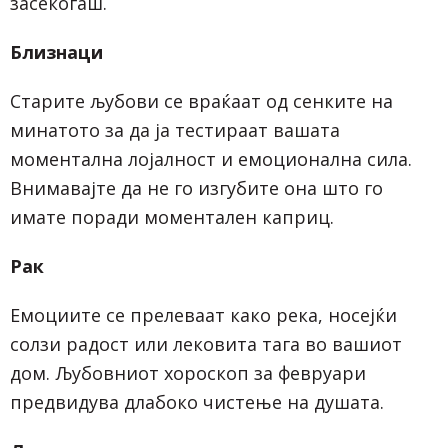
засекогаш.
Близнаци
Старите љубови се враќаат од сенките на
минатото за да ја тестираат вашата
моментална лојалност и емоционална сила.
Внимавајте да не го изгубите она што го
имате поради моментален каприц.
Рак
Емоциите се прелеваат како река, носејќи
солзи радост или лековита тага во вашиот
дом. Љубовниот хороскоп за февруари
предвидува длабоко чистење на душата.