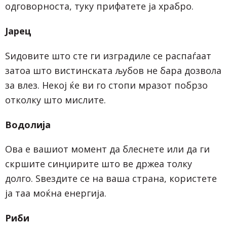
одговорноста, туку прифатете ја храбро.
Јарец
Ѕидовите што сте ги изградиле се распаѓаат
затоа што вистинската љубов не бара дозвола
за влез. Некој ќе ви го стопи мразот побрзо
отколку што мислите.
Водолија
Ова е вашиот момент да блеснете или да ги
скршите синџирите што ве држеа толку
долго. Ѕвездите се на ваша страна, користете
ја таа моќна енергија.
Риби