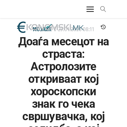
АКТУЕЛНО
МОЗАИК
29.01.2026
08:11
Доаѓа месецот на
ЕКОНОМИЈА
страста:
ФИНАНСИИ
Астролозите
БАНКАРСТВО
откриваат кој
ЖИВОТ
хороскопски
МОЗАИК
знак го чека
свршувачка, кој