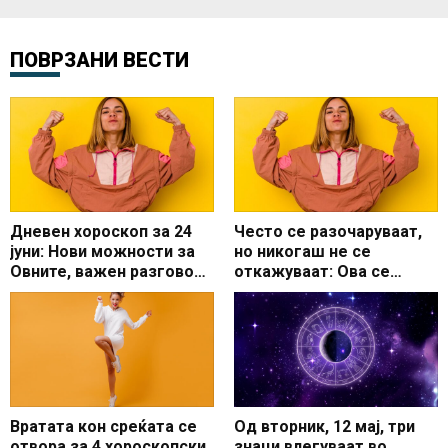
ПОВРЗАНИ ВЕСТИ
Дневен хороскоп за 24
Често се разочаруваат,
јуни: Нови можности за
но никогаш не се
Овните, важен разговор
откажуваат: Ова се
за Вагите
најупорните хороскопски
знаци
Вратата кон среќата се
Од вторник, 12 мај, три
отвора за 4 хороскопски
знаци влегуваат во