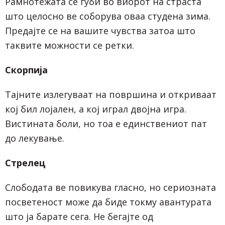
Рамнотежата се губи во виорот на страста
што целосно ве соборува оваа студена зима.
Предајте се на вашите чувства затоа што
таквите можности се ретки.
Скорпија
Тајните излегуваат на површина и откриваат
кој бил лојален, а кој играл двојна игра.
Вистината боли, но тоа е единствениот пат
до лекување.
Стрелец
Слободата ве повикува гласно, но сериозната
посветеност може да биде токму авантурата
што ја барате сега. Не бегајте од