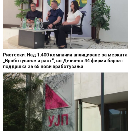
Ристески: Над 1.400 компании аплицирале за мерката
„Вработување и раст“, во Делчево 44 фирми бараат
поддршка за 65 нови вработувања