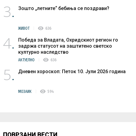
3
Зошто „летните“ бебиња се поздрави?
visibility
ЖИВОТ
636
4
Победа за Владата, Охридскиот регион го
задржа статусот на заштитено светско
културно наследство
visibility
АКТУЕЛНО
636
5
Дневен хороскоп: Петок 10. Јули 2026 година
visibility
МОЗАИК
594
ПОВРЗАНИ ВЕСТИ