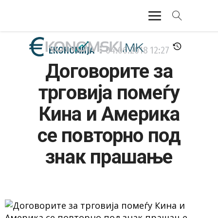
АКТУЕЛНО
ЕКОНОМИЈА
04.06.2018
12:27
Договорите за
ЕКОНОМИЈА
трговија помеѓу
ФИНАНСИИ
Кина и Америка
БАНКАРСТВО
се повторно под
ЖИВОТ
знак прашање
МОЗАИК