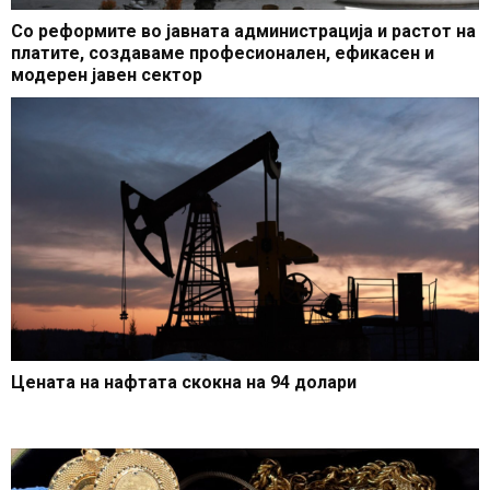
Со реформите во јавната администрација и растот на
платите, создаваме професионален, ефикасен и
модерен јавен сектор
Цената на нафтата скокна на 94 долари