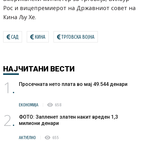
Рос и вицепремиерот на Државниот совет на
Кина Љу Хе.
САД
КИНА
ТРГОВСКА ВОЈНА
НАЈЧИТАНИ
ВЕСТИ
1
Просечната нето плата во мај 49.544 денари
visibility
ЕКОНОМИЈА
658
2
ФОТО: Запленет златен накит вреден 1,3
милиони денари
visibility
АКТУЕЛНО
655