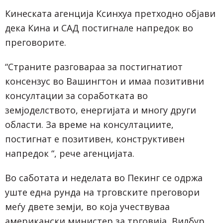
Кинеската агенција Ксинхуа претходно објави
дека Кина и САД постигнале напредок во
преговорите.
“Страните разговараа за постигнатиот
консензус во Вашингтон и имаа позитивни
консултации за соработката во
земјоделството, енергијата и многу други
области. За време на консултациите,
постигнат е позитивен, конструктивен
напредок “, рече агенцијата.
Во саботата и неделата во Пекинг се одржа
уште една рунда на трговските преговори
меѓу двете земји, во која учествуваа
американски министер за трговија, Вилбур