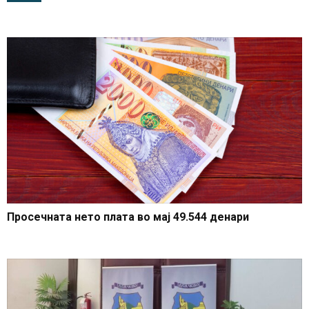
САД
Просечната нето плата во мај 49.544 денари