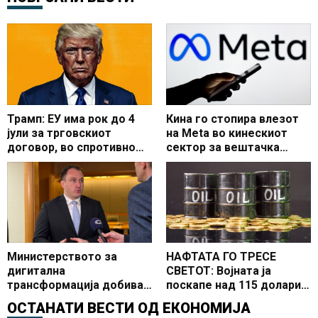
Трамп: ЕУ има рок до 4
Кина го стопира влезот
јули за трговскиот
на Meta во кинескиот
договор, во спротивно
сектор за вештачка
следуваат повисоки
интелигенција
царини
Министерството за
НАФТАТА ГО ТРЕСЕ
дигитална
СВЕТОТ: Војната ја
трансформација добива
поскапе над 115 долари
сериозна поддршка од
за барел
ОСТАНАТИ ВЕСТИ ОД
ЕКОНОМИЈА
Стратешкиот дијалог со