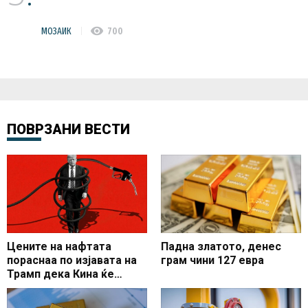
visibility
МОЗАИК
700
ПОВРЗАНИ ВЕСТИ
Цените на нафтата
Падна златото, денес
пораснаа по изјавата на
грам чини 127 евра
Трамп дека Кина ќе
купува американска
нафта