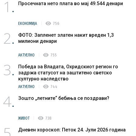
1
Просечната нето плата во мај 49.544 денари
visibility
ЕКОНОМИЈА
756
2
ФОТО: Запленет златен накит вреден 1,3
милиони денари
visibility
АКТУЕЛНО
755
3
Победа за Владата, Охридскиот регион го
задржа статусот на заштитено светско
културно наследство
visibility
АКТУЕЛНО
744
4
Зошто „летните“ бебиња се поздрави?
visibility
ЖИВОТ
738
5
Дневен хороскоп: Петок 24. Јули 2026 година