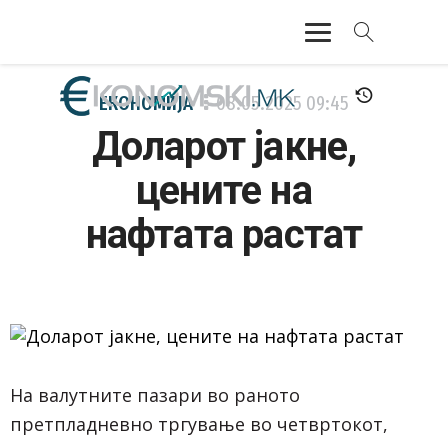
АКТУЕЛНО
ЕКОНОМИЈА
08.05.2025
09:45
Доларот јакне,
ЕКОНОМИЈА
цените на
ФИНАНСИИ
нафтата растат
БАНКАРСТВО
ЖИВОТ
МОЗАИК
На валутните пазари во раното
претпладневно тргување во четвртокот,