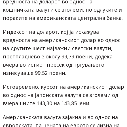
вредноста на доларот во однос на
кошничката валути се зголеми, по одлуките и
пораките на американската централна банка.
Индексот на доларот, кој ја искажува
вредноста на американскиот долар во однос
на другите шест најважни светски валути,
претпладнево е околу 99,79 поени, додека
вчера во истиот пресек од тргувањето
изнесуваше 99,52 поени.
Истовремено, курсот на американскиот долар
во однос на јапонската валута се зголеми од
вчерашните 143,30 на 143,85 јени.
Американската валута зајакна и во однос на
европската, па цената на еврото се лизна на