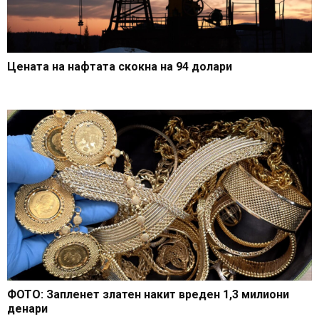
Цената на нафтата скокна на 94 долари
ФОТО: Запленет златен накит вреден 1,3 милиони
денари