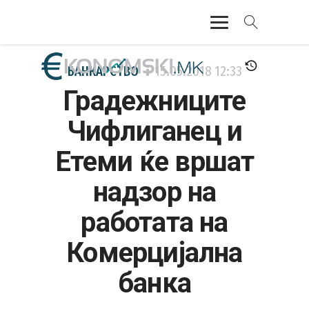
АКТУЕЛНО
БАНКАРСТВО
15.05.2018
12:33
Градежниците
ЕКОНОМИЈА
Чифлиганец и
ФИНАНСИИ
Етеми ќе вршат
БАНКАРСТВО
надзор на
ЖИВОТ
работата на
МОЗАИК
Комерцијална
банка