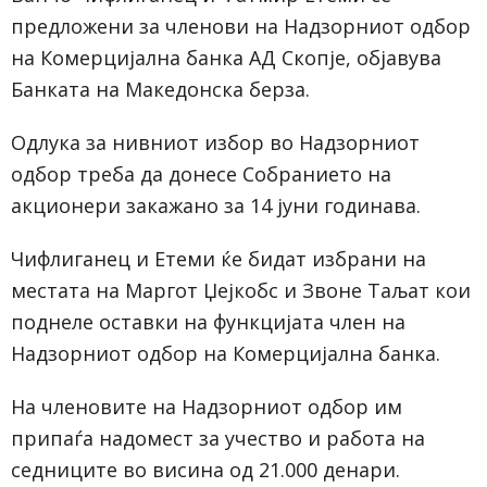
предложени за членови на Надзорниот одбор
на Комерцијална банка АД Скопје, објавува
Банката на Македонска берза.
Одлука за нивниот избор во Надзорниот
одбор треба да донесе Собранието на
акционери закажано за 14 јуни годинава.
Чифлиганец и Етеми ќе бидат избрани на
местата на Маргот Џејкобс и Звоне Таљат кои
поднеле оставки на функцијата член на
Надзорниот одбор на Комерцијална банка.
На членовите на Надзорниот одбор им
припаѓа надомест за учество и работа на
седниците во висина од 21.000 денари.