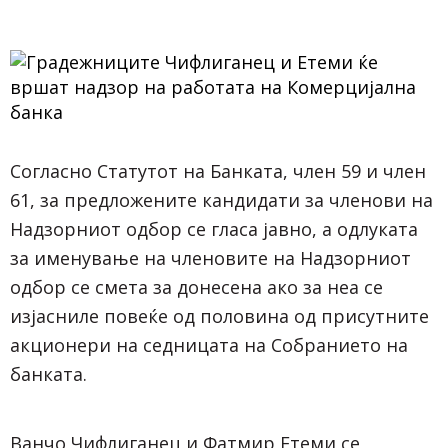
Согласно Статутот на Банката, член 59 и член
61, за предложените кандидати за членови на
Надзорниот одбор се гласа јавно, а одлуката
за именување на членовите на Надзорниот
одбор се смета за донесена ако за неа се
изјасниле повеќе од половина од присутните
акционери на седницата на Собранието на
банката.
Ванчо Чифлиганец и Фатмир Етеми се