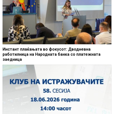
Инстант плаќањата во фокусот: Дводневна
работилница на Народната банка со платежната
заедница