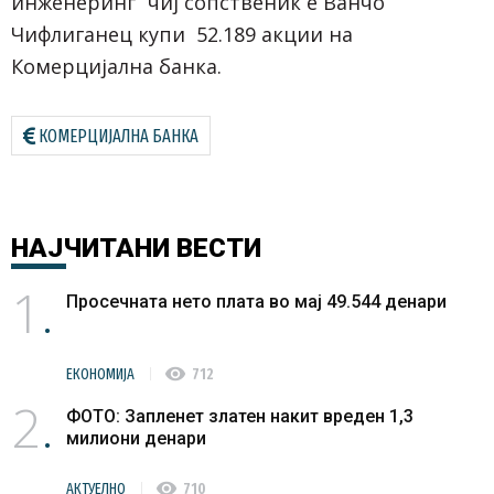
инженеринг“ чиј сопственик е Ванчо
Чифлиганец купи 52.189 акции на
Комерцијална банка.
КОМЕРЦИЈАЛНА БАНКА
НАЈЧИТАНИ
ВЕСТИ
1
Просечната нето плата во мај 49.544 денари
visibility
ЕКОНОМИЈА
712
2
ФОТО: Запленет златен накит вреден 1,3
милиони денари
visibility
АКТУЕЛНО
710