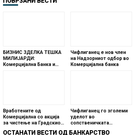
ПОВРЗАНИ ВЕСТИ
БИЗНИС ЗДЕЛКА ТЕШКА
Чифлиганец е нов член
МИЛИЈАРДИ:
на Надзорниот одбор во
Комерцијална Банка и
Комерцијална банка
Балфин Груп ќе ја
купуваат албанска
Тирана Банк!
Вработените од
Чифлиганец го зголеми
Комерцијална со акција
уделот во
за чистење на Градскиот
сопственичката
парк
структура на
ОСТАНАТИ ВЕСТИ ОД
БАНКАРСТВО
Комерцијална банка