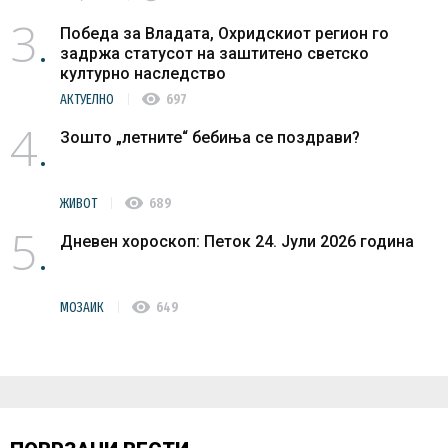
3
Победа за Владата, Охридскиот регион го
задржа статусот на заштитено светско
културно наследство
visibility
АКТУЕЛНО
697
4
Зошто „летните“ бебиња се поздрави?
visibility
ЖИВОТ
689
5
Дневен хороскоп: Петок 24. Јули 2026 година
visibility
МОЗАИК
649