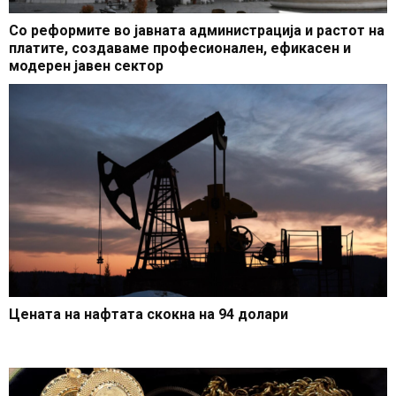
Со реформите во јавната администрација и растот на
платите, создаваме професионален, ефикасен и
модерен јавен сектор
Цената на нафтата скокна на 94 долари