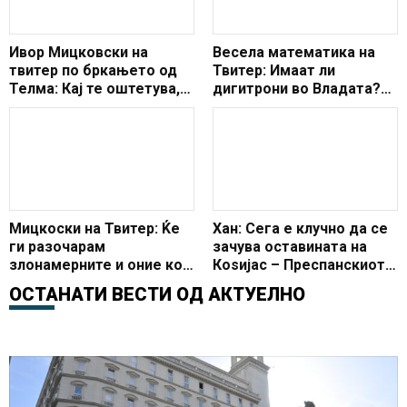
Ивор Мицковски на
Весела математика на
твитер по бркањето од
Твитер: Имаат ли
Телма: Кај те оштетува,
дигитрони во Владата?
уште те прави будала
(ФОТО)
Мицкоски на Твитер: Ќе
Хан: Сега е клучно да се
ги разочарам
зачува оставината на
злонамерните и оние кои
Коѕијас – Преспанскиот
намерно шират
договор
ОСТАНАТИ ВЕСТИ ОД
АКТУЕЛНО
невистини- јас останувам
да ја говорам вистината