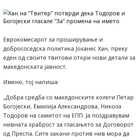
Еврокомесарот за проширување и
добрососедска политика Јоханес Хан, преку
еден од своите твитови откри нови детали за
македонската јавност.
Имено, тој напиша:
„Добра средба со македонските колеги Петар
Богојески, Емилија Александрова, Никола
Тодоров на самитот на ЕПП. Ја поздравувам
нивната храброст за гласањето за Договорот
од Преспа. Сите закани против нив мора да