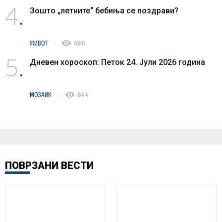
4
Зошто „летните“ бебиња се поздрави?
visibility
ЖИВОТ
686
5
Дневен хороскоп: Петок 24. Јули 2026 година
visibility
МОЗАИК
644
ПОВРЗАНИ ВЕСТИ