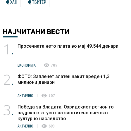
ХАН
ТВИТЕР
НАЈЧИТАНИ
ВЕСТИ
1
Просечната нето плата во мај 49.544 денари
visibility
ЕКОНОМИЈА
709
2
ФОТО: Запленет златен накит вреден 1,3
милиони денари
visibility
АКТУЕЛНО
707
3
Победа за Владата, Охридскиот регион го
задржа статусот на заштитено светско
културно наследство
visibility
АКТУЕЛНО
693