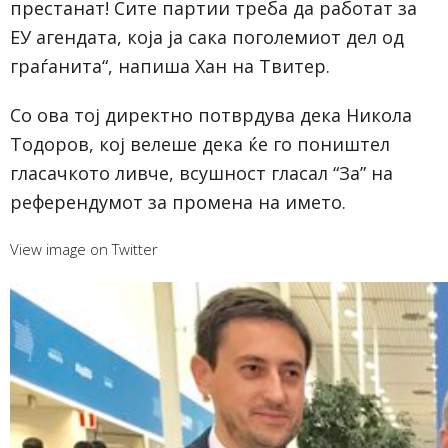
престанат! Сите партии треба да работат за
ЕУ агендата, која ја сака поголемиот дел од
граѓанита“, напиша Хан на Твитер.
Со ова тој директно потврдува дека Никола
Тодоров, кој велеше дека ќе го поништел
гласачкото ливче, всушност гласал “За” на
референдумот за промена на името.
View image on Twitter