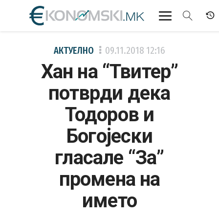
АКТУЕЛНО
АКТУЕЛНО
09.11.2018
12:16
Хан на “Твитер”
ЕКОНОМИЈА
потврди дека
ФИНАНСИИ
Тодоров и
БАНКАРСТВО
Богојески
ЖИВОТ
гласале “За”
МОЗАИК
промена на
името