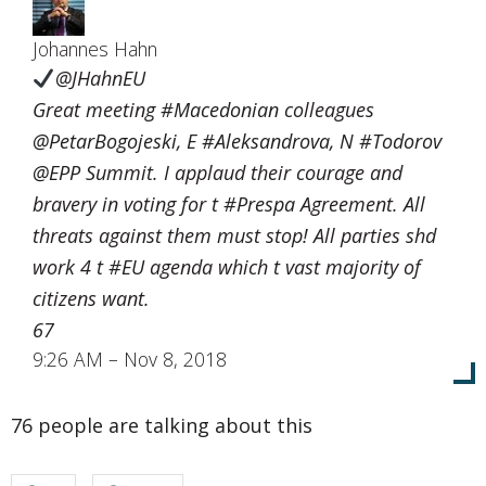
Johannes Hahn
@JHahnEU
Great meeting
#
Macedonian
colleagues
@
PetarBogojeski
, E
#
Aleksandrova
, N
#
Todorov
@
EPP
Summit. I applaud their courage and
bravery in voting for t
#
Prespa
Agreement. All
threats against them must stop! All parties shd
work 4 t
#
EU
agenda which t vast majority of
citizens want.
67
9:26 AM – Nov 8, 2018
76 people are talking about this