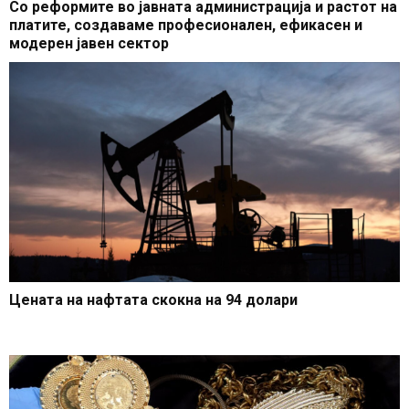
Со реформите во јавната администрација и растот на
платите, создаваме професионален, ефикасен и
модерен јавен сектор
Цената на нафтата скокна на 94 долари