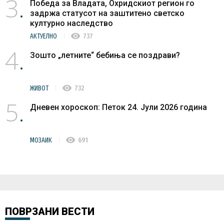
3
Победа за Владата, Охридскиот регион го
задржа статусот на заштитено светско
културно наследство
visibility
АКТУЕЛНО
737
4
Зошто „летните“ бебиња се поздрави?
visibility
ЖИВОТ
732
5
Дневен хороскоп: Петок 24. Јули 2026 година
visibility
МОЗАИК
691
ПОВРЗАНИ ВЕСТИ