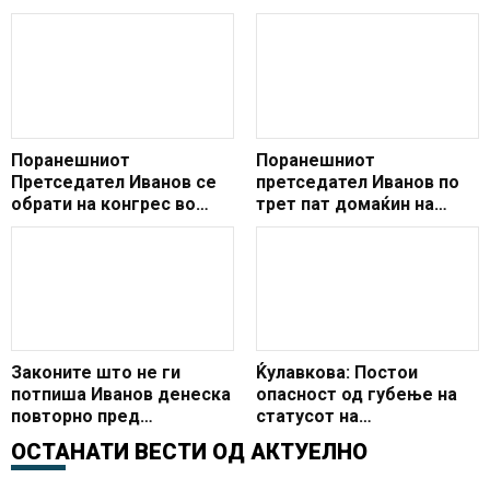
Поранешниот
Поранешниот
Претседател Иванов се
претседател Иванов по
обрати на конгрес во
трет пат домаќин на
Астана, Казахстан
Форумот за културна
дипломатија
Законите што не ги
Ќулавкова: Постои
потпиша Иванов денеска
опасност од губење на
повторно пред
статусот на
пратениците
македонскиот јазик
ОСТАНАТИ ВЕСТИ ОД
АКТУЕЛНО