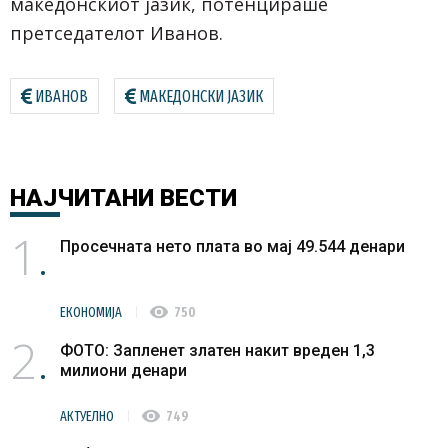
македонскиот јазик, потенцираше
претседателот Иванов.
ИВАНОВ
МАКЕДОНСКИ ЈАЗИК
НАЈЧИТАНИ
ВЕСТИ
1
Просечната нето плата во мај 49.544 денари
visibility
ЕКОНОМИЈА
750
2
ФОТО: Запленет златен накит вреден 1,3
милиони денари
visibility
АКТУЕЛНО
749