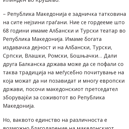
– Република Македонија е задничка татковина
на сите нејзини граѓани. Ние се гордееме што
68 години имаме Албански и Турски театар во
Република Македонија. Имаме богата
издавачка дејност и на Албански, Турски,
Српски, Влашки, Ромски, Бошњачки… Дали
друга Балканска држава може да се пофали со
таква традиција на меѓусебно почитување на
која можат да ни позавидат и многу европски
држави, посочи македонскиот претседател
зборувајќи за соживотот во Република
Македонија.
Но, ваквото единство на различноста е
возможно благодарение на македонскиот