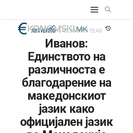
АКТУЕЛНО
АКТУЕЛНО
02.08.2018
15:40
Иванов:
ЕКОНОМИЈА
Единството на
ФИНАНСИИ
различноста е
БАНКАРСТВО
благодарение на
ЖИВОТ
македонскиот
МОЗАИК
јазик како
официјален јазик