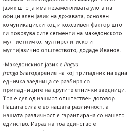
јазик што ја има незаменливата улога на
официјален јазик на државата, основен
комуникациски код и кохезивен фактор што
ги поврзува сите сегменти на македонското
мултиетничко, мултирелигиско и
мултијазично општеството, додаде Иванов.
-Македонскиот јазик е
lingua
franga
благодарение на кој припадник на една
едничка заедница се разбира со
припадниците на другите етнички заедници.
Тоа е дел од нашиот општествен договор.
Нашата сила е во нашата различност, а
нашата различност е гарантирана со нашето
единство. Израз на тоа единство е