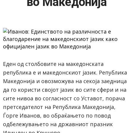
во Македонија
Еден од столбовите на македонската
република е и македонскиот јазик. Република
Македонија и овозможува на секоја заедница
да го користи својот јазик во сите сфери и на
сите нивоа во согласност со Уставот, порача
претседателот на Република Македонија,
Ѓорге Иванов, во обраќањето по повод
одбележувањето на државниот празник
Илинден во Крушево.