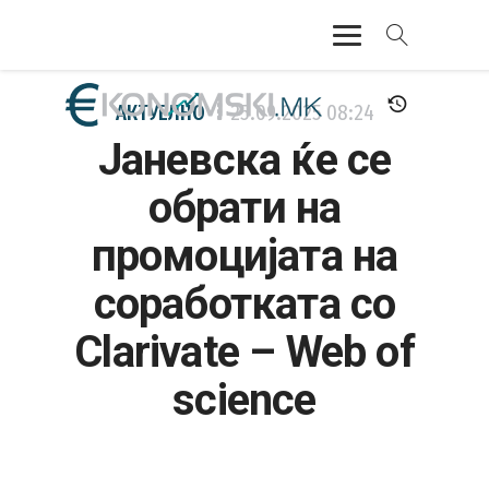
АКТУЕЛНО
АКТУЕЛНО
25.09.2025
08:24
Јаневска ќе се
ЕКОНОМИЈА
обрати на
ФИНАНСИИ
промоцијата на
БАНКАРСТВО
соработката со
ЖИВОТ
Clarivate – Web of
МОЗАИК
science