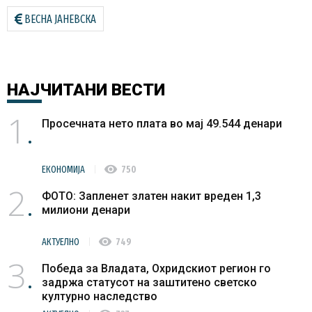
ВЕСНА ЈАНЕВСКА
НАЈЧИТАНИ
ВЕСТИ
1
Просечната нето плата во мај 49.544 денари
visibility
ЕКОНОМИЈА
750
2
ФОТО: Запленет златен накит вреден 1,3
милиони денари
visibility
АКТУЕЛНО
749
3
Победа за Владата, Охридскиот регион го
задржа статусот на заштитено светско
културно наследство