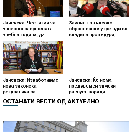
Јаневска: Честитки за
Законот за високо
успешно завршената
образование утре оди во
учебна година, да
владина процедура,
продолжиме заедно да
завршна средба на МОН
ги спроведуваме
денеска и со
промените за
коалицискиот владин
поквалитетно
партнер Вреди
образование
Јаневска: Изработивме
Јаневска: Ќе нема
нова законска
предвремен зимски
регулатива за
распуст поради
поквалитетно високо
загадениот воздух
ОСТАНАТИ ВЕСТИ ОД
АКТУЕЛНО
образование и развој на
науката