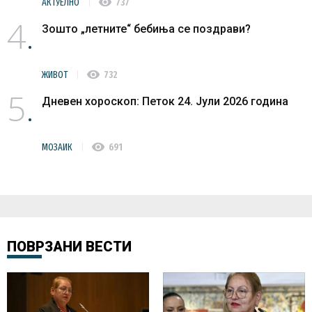
visibility
АКТУЕЛНО
737
4
Зошто „летните“ бебиња се поздрави?
visibility
ЖИВОТ
732
5
Дневен хороскоп: Петок 24. Јули 2026 година
visibility
МОЗАИК
691
ПОВРЗАНИ ВЕСТИ