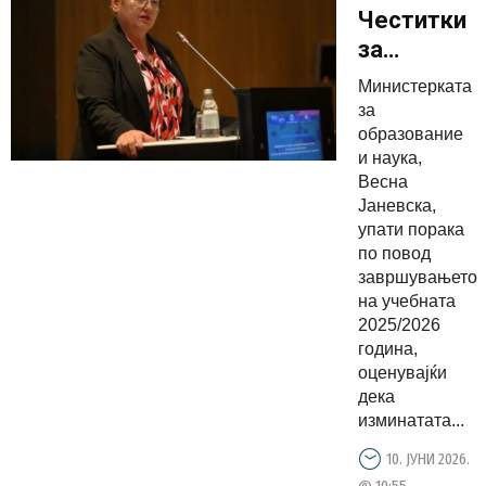
Честитки
за
успешно
Министерката
завршенат
за
учебна
образование
и наука,
година,
Весна
да
Јаневска,
продолжи
упати порака
заедно да
по повод
завршувањето
ги
на учебната
спроведув
2025/2026
промените
година,
за
оценувајќи
поквалите
дека
изминатата...
образован
10. ЈУНИ 2026.