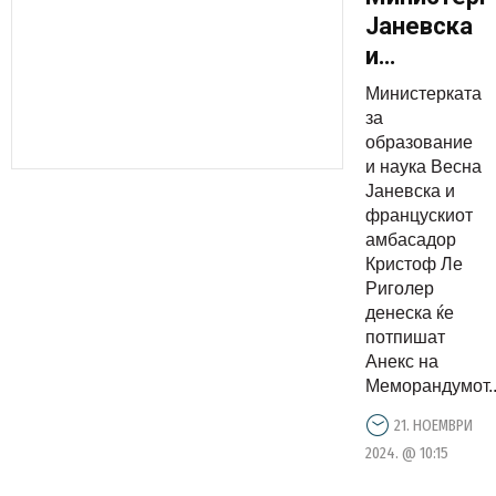
Јаневска
и
амбасадор
Министерката
Ле
за
Риголер
образование
и наука Весна
ќе
Јаневска и
потпишат
францускиот
Анекс на
амбасадор
Меморанд
Кристоф Ле
Риголер
за
денеска ќе
соработка
потпишат
за
Анекс на
изучување
Меморандумот..
на
21. НОЕМВРИ
француски
2024. @ 10:15
јазик