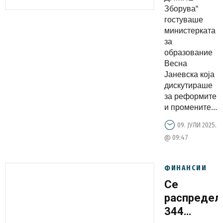
Зборува“
резултати
гостуваше
ќе бидат
министерката
значајно
за
видливи
образование
Весна
во иднина
Јаневска која
дискутираше
за реформите
и промените...
09. ЈУЛИ 2025.
@ 09:47
ФИНАНСИИ
Се
распредел
344