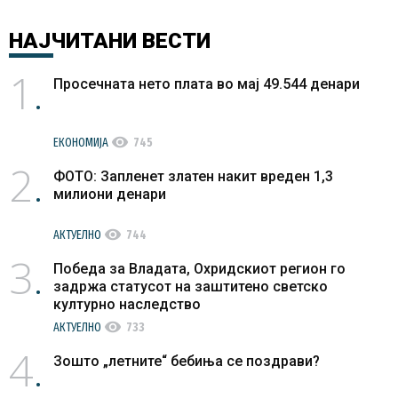
НАЈЧИТАНИ
ВЕСТИ
1
Просечната нето плата во мај 49.544 денари
visibility
ЕКОНОМИЈА
745
2
ФОТО: Запленет златен накит вреден 1,3
милиони денари
visibility
АКТУЕЛНО
744
3
Победа за Владата, Охридскиот регион го
задржа статусот на заштитено светско
културно наследство
visibility
АКТУЕЛНО
733
4
Зошто „летните“ бебиња се поздрави?