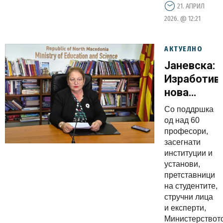
21. АПРИЛ
партнер
2026. @ 12:21
Вреди
АКТУЕЛНО
Јаневска:
Изработив
нова
законска
Со поддршка
регулатив
од над 60
за
професори,
засегнати
поквалите
институции и
високо
установи,
образован
претставници
и развој
на студентите,
стручни лица
на
и експерти,
науката
Министерството