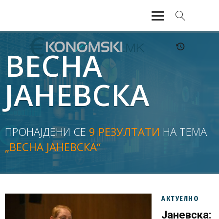
АКТУЕЛНО
ВЕСНА
ЕКОНОМИЈА
ЈАНЕВСКА
ФИНАНСИИ
БАНКАРСТВО
ПРОНАЈДЕНИ СЕ
9 РЕЗУЛТАТИ
НА ТЕМА
„ВЕСНА ЈАНЕВСКА“
ЖИВОТ
МОЗАИК
АКТУЕЛНО
Јаневска: