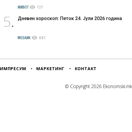
visibility
ЖИВОТ
727
5
Дневен хороскоп: Петок 24. Јули 2026 година
visibility
МОЗАИК
687
ИМПРЕСУМ
МАРКЕТИНГ
КОНТАКТ
© Copyright 2026 Ekonomski.mk