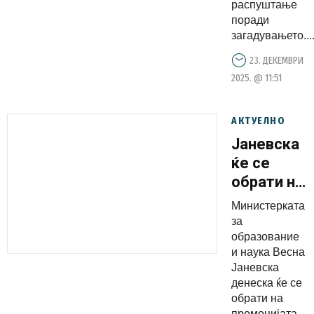
распуштање
поради
загадувањето...
23. ДЕКЕМВРИ
2025. @ 11:51
АКТУЕЛНО
Јаневска
ќе се
обрати на
промоција
Министерката
на
за
соработка
образование
и наука Весна
со
Јаневска
Clarivate –
денеска ќе се
Web of
обрати на
промоцијата