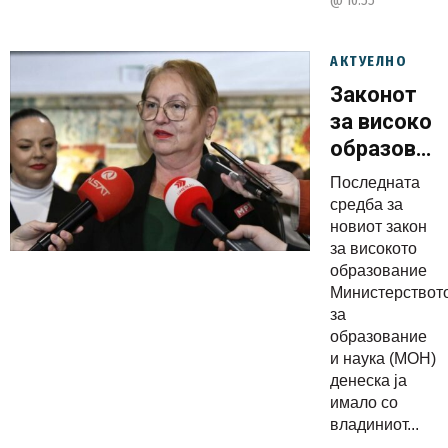
@ 10:55
АКТУЕЛНО
Законот
за високо
образован
утре оди
Последната
во
средба за
владина
новиот закон
за високото
процедура
образование
завршна
Министерствот
средба на
за
МОН
образование
и наука (МОН)
денеска и
денеска ја
со
имало со
коалициск
владиниот...
владин