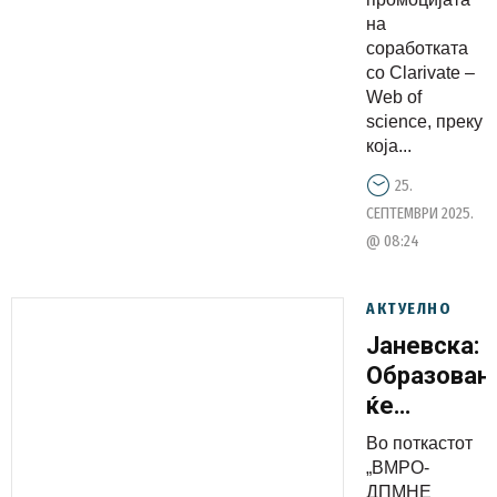
science
на
соработката
со Clarivate –
Web of
science, преку
која...
25.
СЕПТЕМВРИ 2025.
@ 08:24
АКТУЕЛНО
Јаневска:
Образован
ќе
продолжи
Во поткастот
со исто
„ВМРО-
темпо а
ДПМНЕ