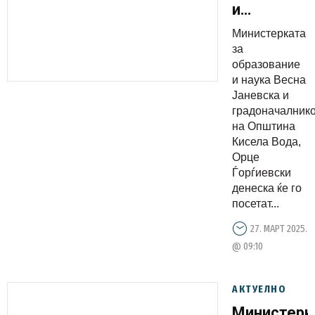
и
градонача
Министерката
Ѓорѓиевски
за
во посета
образование
и наука Весна
на ОУ
Јаневска и
„Партенија
градоначалник
Зографски
на Општина
Кисела Вода,
Орце
Ѓорѓиевски
денеска ќе го
посетат...
27. МАРТ 2025.
@ 09:10
АКТУЕЛНО
Министерк