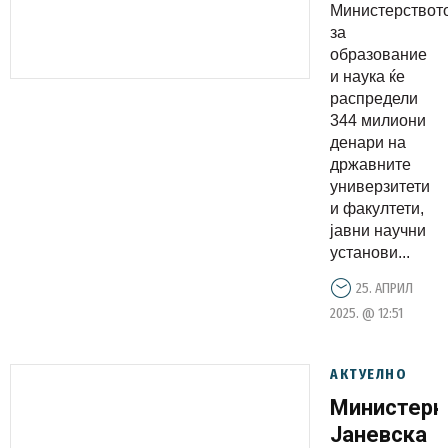
милиони
Министерствот
денари за
за
развој на
образование
и наука ќе
научно –
распредели
истражува
344 милиони
инфрастру
денари на
во
државните
универзитети
државата
и факултети,
и за
јавни научни
реализациј
установи...
на
25. АПРИЛ
иновативн
2025. @ 12:51
проекти
АКТУЕЛНО
Министерк
Јаневска