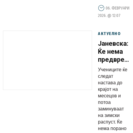
06. ФЕВРУАРИ
2026. @ 12:07
АКТУЕЛНО
Јаневска:
Ќе нема
предвреме
зимски
Учениците ќе
распуст
следат
поради
настава до
крајот на
загаденио
месецов и
воздух
потоа
заминуваат
на зимски
распуст. Ќе
нема порано