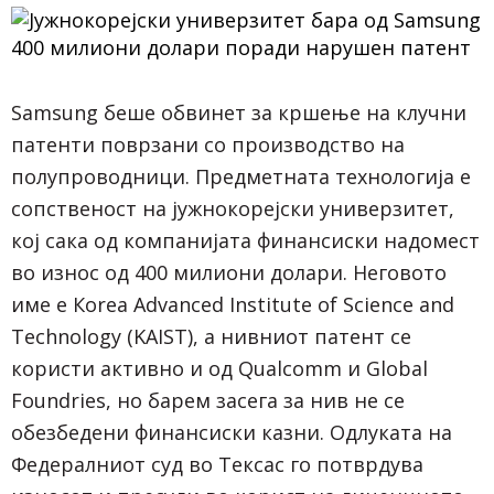
Samsung беше обвинет за кршење на клучни
патенти поврзани со производство на
полупроводници. Предметната технологија е
сопственост на јужнокорејски универзитет,
кој сака од компанијата финансиски надомест
во износ од 400 милиони долари. Неговото
име е Кorea Advanced Institute of Science and
Technology (KAIST), а нивниот патент се
користи активно и од Qualcomm и Global
Foundries, но барем засега за нив не се
обезбедени финансиски казни. Одлуката на
Федералниот суд во Тексас го потврдува