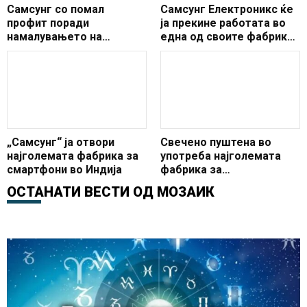
Самсунг со помал
Самсунг Електроникс ќе
профит поради
ја прекине работата во
намалувањето на
една од своите фабрики
побарувачката во Кина
за производство на
мобилни телефони во
Кина
„Самсунг“ ја отвори
Свечено пуштена во
најголемата фабрика за
употреба најголемата
смартфони во Индија
фабрика за
производство на
ОСТАНАТИ ВЕСТИ ОД
МОЗАИК
мобилни телефони во
светот во сопственост
на „Самсунг“