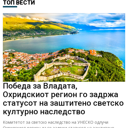
ТОП ВЕСТИ
Победа за Владата,
Охридскиот регион го задржа
статусот на заштитено светско
културно наследство
Комитетот за светско наследство на УНЕСКО одлучи
Охридскиот регион да го задржи статусот на заштитено