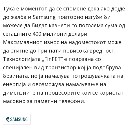
Тука е моментот да се спомене дека ако дојде
до жалба и Samsung повторно изгуби би
можеле да бидат казнети со поголема сума од
сегашните 400 милиони долари.
Максималниот износ на надоместокот може
да стигне до три пати повисока вредност.
Технологијата „FinFET“ е поврзана со
специјален вид транзистор кој ја подобрува
брзината, но ја намалува потрошувачката на
енергија и овозможува намалување на
димензиите на процесорите кои се користат
масовно за паметни телефони.
SAMSUNG