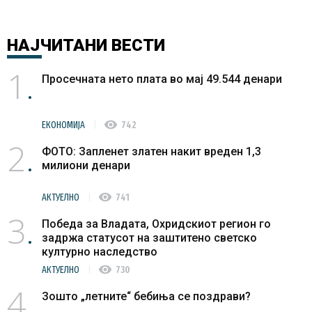
НАЈЧИТАНИ
ВЕСТИ
1
Просечната нето плата во мај 49.544 денари
visibility
ЕКОНОМИЈА
742
2
ФОТО: Запленет златен накит вреден 1,3
милиони денари
visibility
АКТУЕЛНО
741
3
Победа за Владата, Охридскиот регион го
задржа статусот на заштитено светско
културно наследство
visibility
АКТУЕЛНО
730
4
Зошто „летните“ бебиња се поздрави?