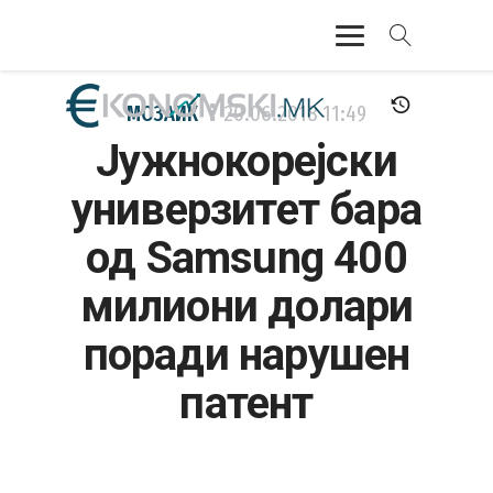
АКТУЕЛНО
МОЗАИК
20.06.2018
11:49
Јужнокорејски
ЕКОНОМИЈА
универзитет бара
ФИНАНСИИ
од Samsung 400
БАНКАРСТВО
милиони долари
ЖИВОТ
поради нарушен
МОЗАИК
патент