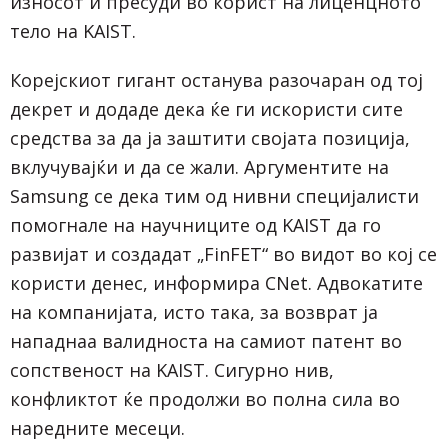
износот и пресуди во корист на лиценцното
тело на KAIST.
Корејскиот гигант останува разочаран од тој
декрет и додаде дека ќе ги искористи сите
средства за да ја заштити својата позиција,
вклучувајќи и да се жали. Аргументите на
Samsung се дека тим од нивни специјалисти
помогнале на научниците од KAIST да го
развијат и создадат „FinFET“ во видот во кој се
користи денес, информира CNet. Адвокатите
на компанијата, исто така, за возврат ја
нападнаа валидноста на самиот патент во
сопственост на KAIST. Сигурно нив,
конфликтот ќе продолжи во полна сила во
наредните месеци.