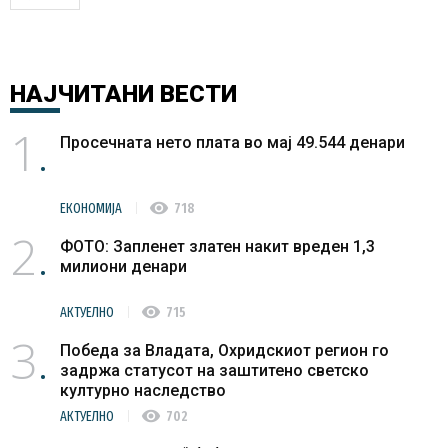
НАЈЧИТАНИ
ВЕСТИ
1
Просечната нето плата во мај 49.544 денари
visibility
ЕКОНОМИЈА
718
2
ФОТО: Запленет златен накит вреден 1,3
милиони денари
visibility
АКТУЕЛНО
715
3
Победа за Владата, Охридскиот регион го
задржа статусот на заштитено светско
културно наследство
visibility
АКТУЕЛНО
702