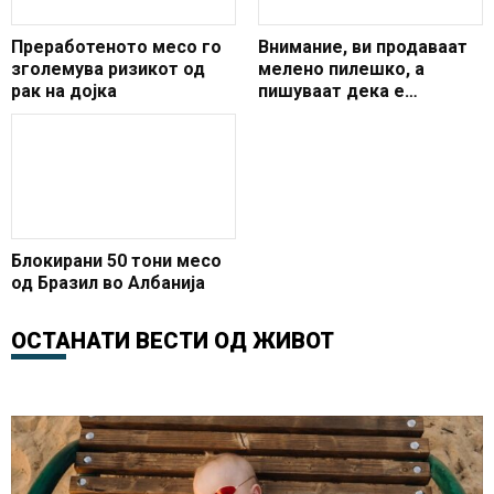
Преработеното месо го
Внимание, ви продаваат
зголемува ризикот од
мелено пилешко, а
рак на дојка
пишуваат дека е
телешко месо
Блокирани 50 тони месо
од Бразил во Албанија
ОСТАНАТИ ВЕСТИ ОД
ЖИВОТ