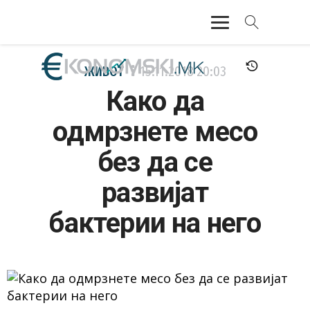
АКТУЕЛНО
ЖИВОТ
15.11.2018
20:03
Како да
ЕКОНОМИЈА
одмрзнете месо
ФИНАНСИИ
без да се
БАНКАРСТВО
развијат
ЖИВОТ
бактерии на него
МОЗАИК