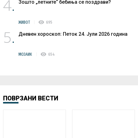
4
Зошто „летните“ бебиња се поздрави?
visibility
ЖИВОТ
695
5
Дневен хороскоп: Петок 24. Јули 2026 година
visibility
МОЗАИК
654
ПОВРЗАНИ ВЕСТИ