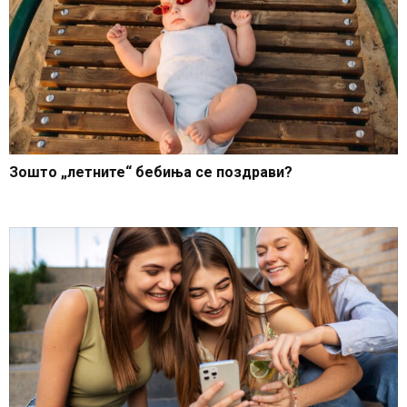
Зошто „летните“ бебиња се поздрави?