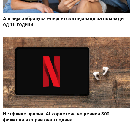
Англија забранува енергетски пијалаци за помлади
од 16 години
Нетфликс призна: AI користена во речиси 300
филмови и серии оваа година