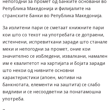
непогодни за промет од банките основани во
Република Македонија и филијалите на
странските банки во Република Македонија.
За излитени пари се сметаат книжните пари
кои што со текот на употребата се дотраени,
истенчени, испревиткани заради што станале
меки и непогодни за промет, оние кои
значително се избледени, извалкани, намален
им е квалитетот на хартијата и бојата заради
што некои од нивните основни
карактеристики (апоен, мотиви на
банкнотата, елементи на заштита) се слабо
видливи и се несоодветни за понатамошна
употреба.