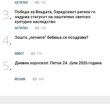
visibility
АКТУЕЛНО
739
3
Победа за Владата, Охридскиот регион го
задржа статусот на заштитено светско
културно наследство
visibility
АКТУЕЛНО
728
4
Зошто „летните“ бебиња се поздрави?
visibility
ЖИВОТ
719
5
Дневен хороскоп: Петок 24. Јули 2026 година
visibility
МОЗАИК
680