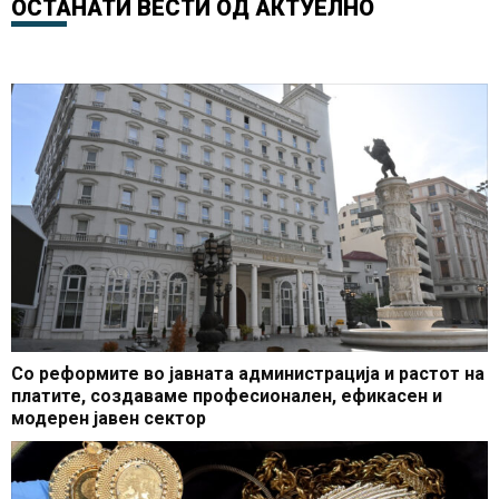
ОСТАНАТИ ВЕСТИ ОД
АКТУЕЛНО
соработка до успех“ во
јануари
организација на Владата
и УНДП
Со реформите во јавната администрација и растот на
платите, создаваме професионален, ефикасен и
модерен јавен сектор