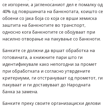
се изгорени, а јагленосаниот дел е помалку од
40% од површината на банкнотата, коишто се
обоени со јака боја со која се врши хемиска
заштита на банкнотите во транспорт,
односно кога банкнотите се обојуваат при
насилно отворање на пакување со банкноти.
Банките се должни да вршат обработка на
готовината, а книжните пари што ги
идентификувале како непогодни за промет
при обработката и согласно утврдените
критериуми, ги отстрануваат од прометот, ги
пакуваат и ги доставуваат до Народната
банка за замена.
Банките преку своите организациски делови