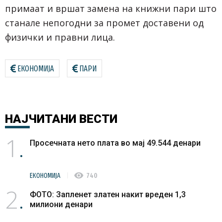
примаат и вршат замена на книжни пари што
станале непогодни за промет доставени од
физички и правни лица.
ЕКОНОМИЈА
ПАРИ
НАЈЧИТАНИ
ВЕСТИ
1
Просечната нето плата во мај 49.544 денари
visibility
ЕКОНОМИЈА
740
2
ФОТО: Запленет златен накит вреден 1,3
милиони денари