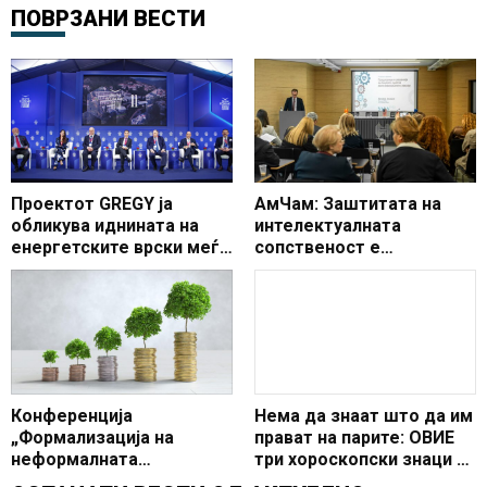
ПОВРЗАНИ ВЕСТИ
Проектот GREGY ја
АмЧам: Заштитата на
обликува иднината на
интелектуалната
енергетските врски меѓу
сопственост е
Европа и Африка на 11-
суштинска за
тото издание на Делфи
економскиот развој,
економскиот форум
иновациите и довербата
во пазарот
Конференција
Нема да знаат што да им
„Формализација на
прават на парите: ОВИЕ
неформалната
три хороскопски знаци ги
економија: Преку
чека богатство во