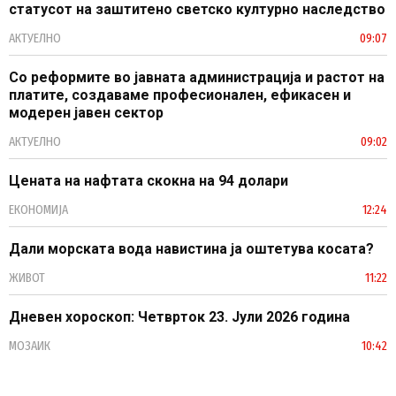
статусот на заштитено светско културно наследство
АКТУЕЛНО
09:07
Со реформите во јавната администрација и растот на
платите, создаваме професионален, ефикасен и
модерен јавен сектор
АКТУЕЛНО
09:02
Цената на нафтата скокна на 94 долари
ЕКОНОМИЈА
12:24
Дали морската вода навистина ја оштетува косата?
ЖИВОТ
11:22
Дневен хороскоп: Четврток 23. Јули 2026 година
МОЗАИК
10:42