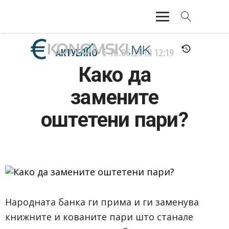
АКТУЕЛНО
АКТУЕЛНО
16.05.2018
12:19
Како да
ЕКОНОМИЈА
замените
ФИНАНСИИ
оштетени пари?
БАНКАРСТВО
ЖИВОТ
МОЗАИК
Народната банка ги прима и ги заменува
книжните и кованите пари што станале