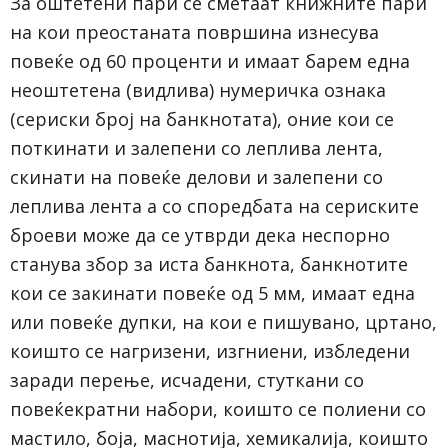
За оштетени пари се сметаат книжните пари
на кои преостаната површина изнесува
повеќе од 60 проценти и имаат барем една
неоштетена (видлива) нумеричка ознака
(сериски број на банкнотата), оние кои се
поткинати и залепени со леплива лента,
скинати на повеќе делови и залепени со
леплива лента а со споредбата на сериските
броеви може да се утврди дека неспорно
станува збор за иста банкнота, банкнотите
кои се закинати повеќе од 5 мм, имаат една
или повеќе дупки, на кои е пишувано, цртано,
коишто се нагризени, изгниени, избледени
заради перење, исчадени, стуткани со
повеќекратни набори, коишто се полиени со
мастило, боја, маснотија, хемикалија, коишто