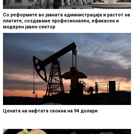
Со реформите во јавната администрација и растот на
платите, создаваме професионален, ефикасен и
модерен јавен сектор
Цената на нафтата скокна на 94 долари