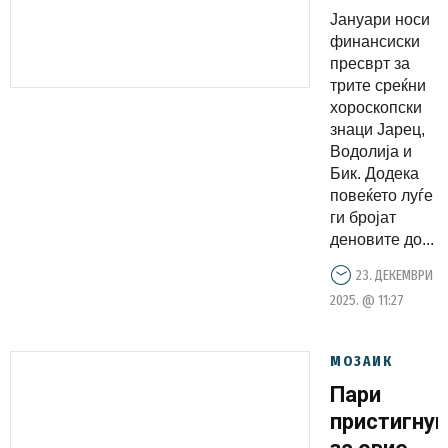
прават на
Јануари носи
парите:
финансиски
ОВИЕ три
пресврт за
трите среќни
хороскопс
хороскопски
знаци ги
знаци Јарец,
чека
Водолија и
богатство
Бик. Додека
повеќето луѓе
во јануари
ги бројат
деновите до...
23. ДЕКЕМВРИ
2025. @ 11:27
МОЗАИК
Пари
пристигнув