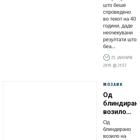
што беше
спроведено
во текот на 40
години, даде
неочекувани
резултати што
беа...
25. ЈАНУАРИ
2019. @ 21:57
МОЗАИК
Од
блиндиран
возило
биле
Од
украдени
блиндирано
милион
возило на