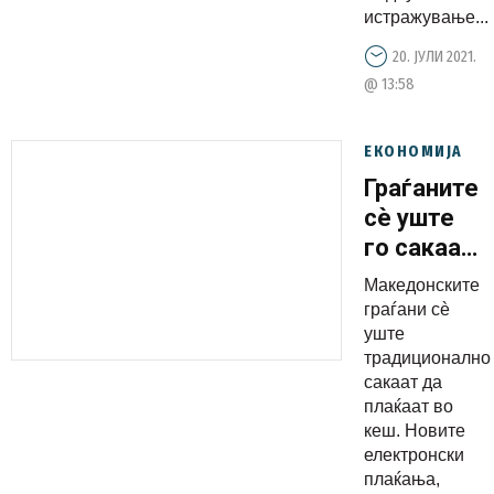
истражување...
20. ЈУЛИ 2021.
@ 13:58
ЕКОНОМИЈА
Граѓаните
сè уште
го сакаат
традицион
Македонските
начин на
граѓани сè
плаќање
уште
традиционално
во кеш
сакаат да
плаќаат во
кеш. Новите
електронски
плаќања,