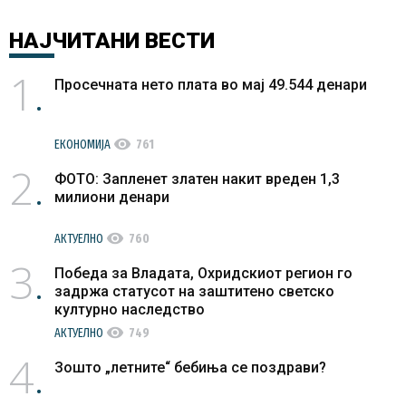
НАЈЧИТАНИ
ВЕСТИ
1
Просечната нето плата во мај 49.544 денари
visibility
ЕКОНОМИЈА
761
2
ФОТО: Запленет златен накит вреден 1,3
милиони денари
visibility
АКТУЕЛНО
760
3
Победа за Владата, Охридскиот регион го
задржа статусот на заштитено светско
културно наследство
visibility
АКТУЕЛНО
749
4
Зошто „летните“ бебиња се поздрави?