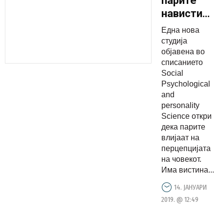
парите
навистина
влијаат на
Една нова
луѓето
студија
објавена во
списанието
Social
Psychological
and
personality
Science откри
дека парите
влијаат на
перцепцијата
на човекот.
Има вистина...
14. ЈАНУАРИ
2019. @ 12:49