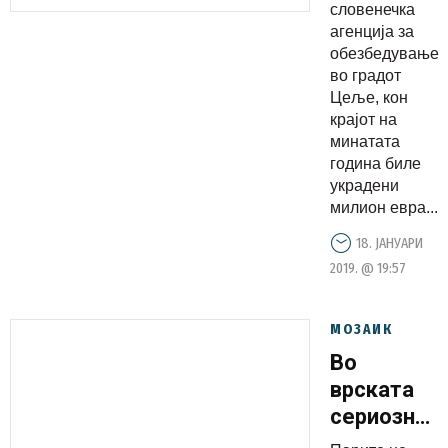
словенечка
евра
агенција за
обезбедување
во градот
Цеље, кон
крајот на
минатата
година биле
украдени
милион евра...
18. ЈАНУАРИ
2019. @ 19:57
МОЗАИК
Во
врската
сериозно
влијание