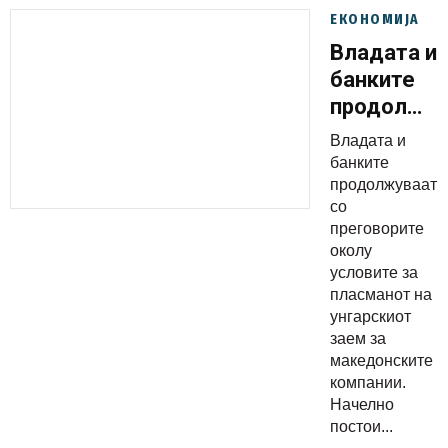
ЕКОНОМИЈА
Владата и
банките
продолжув
со
Владата и
преговори
банките
околу
продолжуваат
со
унгарскиот
преговорите
заем
околу
условите за
пласманот на
унгарскиот
заем за
македонските
компании.
Начелно
постои...