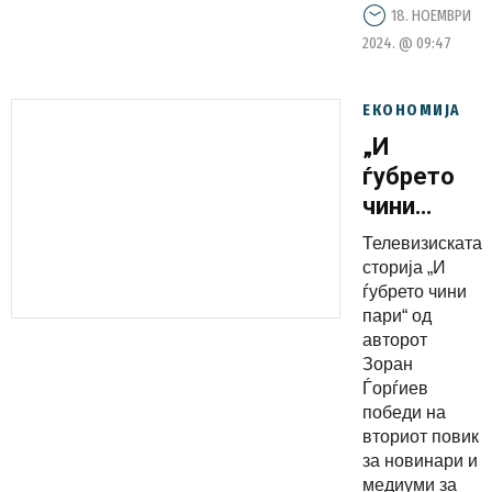
18. НОЕМВРИ
2024. @ 09:47
ЕКОНОМИЈА
„И
ѓубрето
чини
пари“ –
Телевизиската
победничк
сторија „И
сторија на
ѓубрето чини
пари“ од
вториот
авторот
натпревар
Зоран
за зелена
Ѓорѓиев
економија
победи на
вториот повик
за новинари и
медиуми за