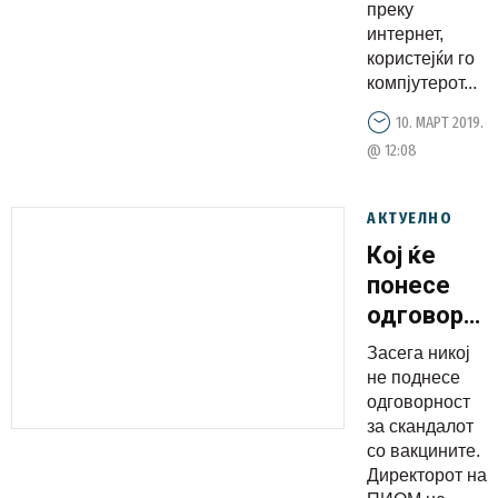
преку
интернет,
користејќи го
компјутерот...
10. МАРТ 2019.
@ 12:08
АКТУЕЛНО
Кој ќе
понесе
одговорно
за
Засега никој
пензискио
не поднесе
скандал,
одговорност
за скандалот
МРП-
со вакцините.
вакцините
Директорот на
под лупа