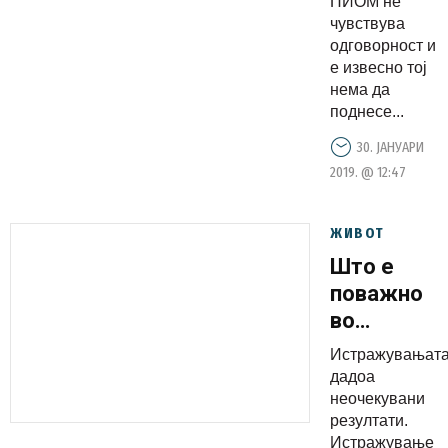
ПИОМ не
на ОЈО
чувствува
одговорност и
е извесно тој
нема да
поднесе...
30. ЈАНУАРИ
2019. @ 12:47
ЖИВОТ
Што е
поважно
во
врската:
Истражувањат
Сексот
дадоа
или
неочекувани
резултати.
парите?
Истражување