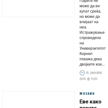
Парите не
може да
може да ви
има
купат среќа,
но може да
висината
влијаат на
на
неа.
платата
Истражување
спроведено
на
Универзитетот
Корнел
покажа дека
двојките кои...
15. ЈАНУАРИ
2019. @ 11:05
МОЗАИК
Еве како