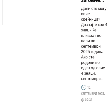
за овие
хороскопс
Дали сте меѓу
знаци: Еве
овие
кој ќе
среќници?
Дознајте кои 4
добие
знаци ќе
неочекува
пливаат во
пари овој
пари во
септември
септември
2025 година.
Ако сте
родени во
еден од овие
4 знаци,
септември...
16.
СЕПТЕМВРИ 2025.
@ 09:31