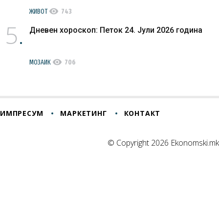
visibility
ЖИВОТ
743
5
Дневен хороскоп: Петок 24. Јули 2026 година
visibility
МОЗАИК
706
ИМПРЕСУМ
МАРКЕТИНГ
КОНТАКТ
© Copyright 2026 Ekonomski.mk