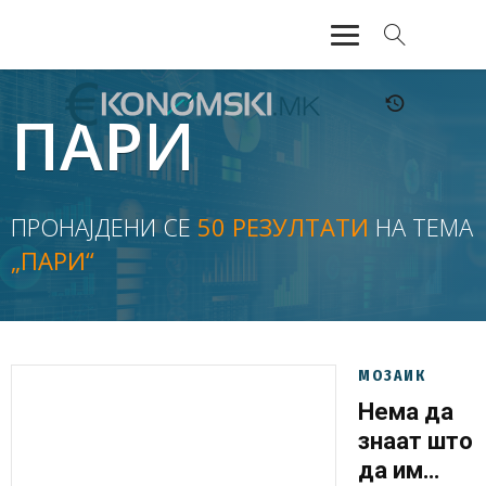
АКТУЕЛНО
ПАРИ
ЕКОНОМИЈА
ФИНАНСИИ
ПРОНАЈДЕНИ СЕ
50 РЕЗУЛТАТИ
НА ТЕМА
„ПАРИ“
БАНКАРСТВО
ЖИВОТ
МОЗАИК
МОЗАИК
Нема да
знаат што
да им