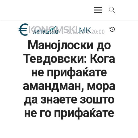
АКТУЕЛНО
АКТУЕЛНО
12.12.2018
20:00
Манојлоски до
ЕКОНОМИЈА
Тевдовски: Кога
ФИНАНСИИ
не прифаќате
БАНКАРСТВО
амандман, мора
ЖИВОТ
да знаете зошто
МОЗАИК
не го прифаќате