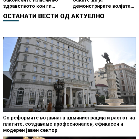
здравството кои ги
демонстрирате волјата
предлагате се за да ги
на малцинството граѓани
ОСТАНАТИ ВЕСТИ ОД
АКТУЕЛНО
задоволите партиските
излезени да гласаат врз
апетити
волјата на мнозинството
кое што од свои причини
не излегле
Со реформите во јавната администрација и растот на
платите, создаваме професионален, ефикасен и
модерен јавен сектор