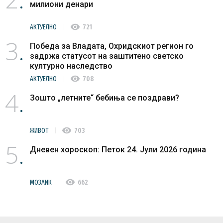
милиони денари
Брвеница,
како и
visibility
АКТУЕЛНО
721
изградба на
3
улица во
Победа за Владата, Охридскиот регион го
задржа статусот на заштитено светско
новата
културно наследство
населба во
visibility
АКТУЕЛНО
708
село
4
Радиовце во
Зошто „летните“ бебиња се поздрави?
должина о 1
километар,
visibility
ЖИВОТ
703
изјави
5
пратеникот
Дневен хороскоп: Петок 24. Јули 2026 година
на ВМРО-
ДПМНЕ Горан
Манојлоски
visibility
МОЗАИК
662
на
денешната
собраниска