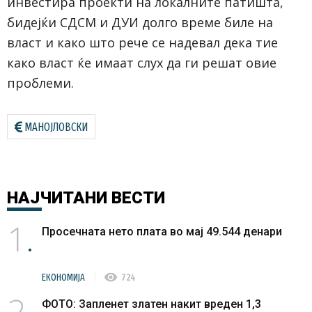
инвестира проекти на локалните патишта,
локални
бидејќи СДСМ и ДУИ долго време биле на
патишта,
власт и како што рече се надевал дека тие
односно прв
дел од
како власт ќе имаат слух да ги решат овие
улицата
проблеми.
Браќа Јаниќ
од должина
МАНОЈЛОВСКИ
од 600 метра
во населено
место
Брвеница и
НАЈЧИТАНИ
ВЕСТИ
дел од улица
Браќа
1
Просечната нето плата во мај 49.544 денари
Стефановиќ
од должина
од 400 метри
visibility
ЕКОНОМИЈА
724
во населено
2
ФОТО: Запленет златен накит вреден 1,3
место