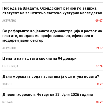
Победа за Владата, Охридскиот регион го задржа
статусот на заштитено светско културно наследство
АКТУЕЛНО
09:07
Со реформите во јавната администрација и растот на
платите, создаваме професионален, ефикасен и
модерен јавен сектор
АКТУЕЛНО
09:02
Цената на нафтата скокна на 94 долари
ЕКОНОМИЈА
12:24
Дали морската вода навистина ја оштетува косата?
ЖИВОТ
11:22
Дневен хороскоп: Четврток 23. Јули 2026 година
МОЗАИК
10:42