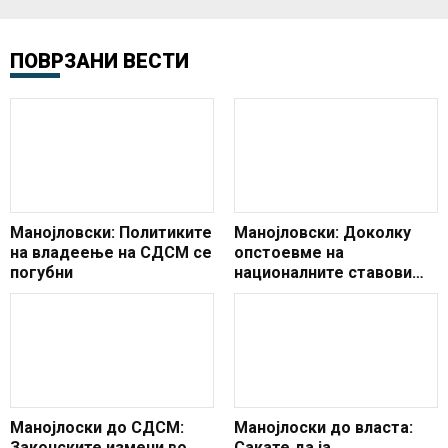
комисија за
финансирање
ПОВРЗАНИ ВЕСТИ
и буџет.
Манојловски: Политиките
Манојловски: Доколку
на владеење на СДСМ се
опстоевме на
погубни
националните ставови
верувам дека ќе имаше
подобро и посоодветно
решение
Манојлоски до СДСМ:
Манојлоски до власта:
Законските измени во
Сакате да ја