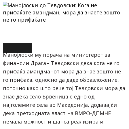
-Со
амандманот
Манојлоски му порача на министерот за
се предлага
финансии Драган Тевдовски дека кога не го
да се
прифаќа амандманот мора да знае зошто не
обезбедат
го прифаќа, односно да даде образложение,
средства во
поточно како што рече тој Тевдовски мора да
висина од 9
знае дека село Брвеница е едно од
милиони 840
илјади
најголемите села во Македонија, додавајќи
денари за
дека претходната власт на ВМРО-ДПМНЕ
реконструкција
немала можност и шанса реализира и
и изградба на