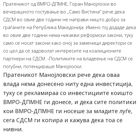
Пратеникот од ВМРО-ДПМНЕ, Горан Манојлоски во
вечерашното гостување во „Само Вистина“ рече дека
СДСМ во овие две години не направи ништо добро за
граѓаните на Република Македонија. Имено тој додаде дека
во овие две години нема никакви реформски закони, туку
само се носат закони како оној за заменици директори се
со цел да се задоволат интересите на коалиционите
партнери на СДСМ. -Политиките на владеење на СДСМ се
погубни, потенцираше Манојлоски.
Пратеникот Манојловски рече дека оваа
влада нема донесено ниту една инвестиција,
туку се рекламираа со инвестициите коишто
ВМРО-ДПМНЕ ги донесе, и дека сите политики
кои ВМРО-ДПМНЕ ги носеше за младите луѓе,
сега СДСМ ги копира и кажува дека тоа се
нивни.