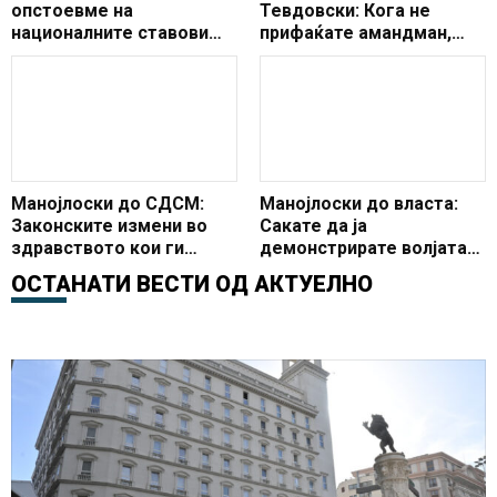
опстоевме на
Тевдовски: Кога не
националните ставови
прифаќате амандман,
верувам дека ќе имаше
мора да знаете зошто не
подобро и посоодветно
го прифаќате
решение
Манојлоски до СДСМ:
Манојлоски до власта:
Законските измени во
Сакате да ја
здравството кои ги
демонстрирате волјата
предлагате се за да ги
на малцинството граѓани
ОСТАНАТИ ВЕСТИ ОД
АКТУЕЛНО
задоволите партиските
излезени да гласаат врз
апетити
волјата на мнозинството
кое што од свои причини
не излегле