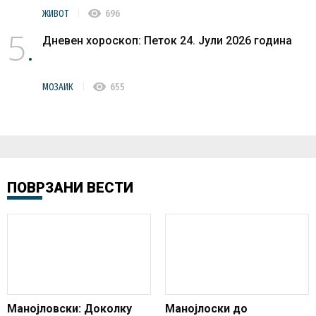
visibility
ЖИВОТ
696
5
Дневен хороскоп: Петок 24. Јули 2026 година
visibility
МОЗАИК
655
ПОВРЗАНИ ВЕСТИ
Манојловски: Доколку
Манојлоски до