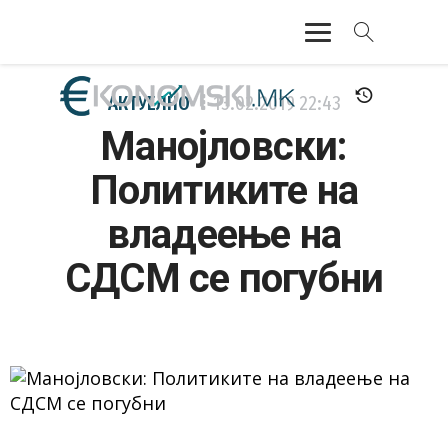
АКТУЕЛНО
АКТУЕЛНО
13.02.2019
22:43
Манојловски:
ЕКОНОМИЈА
Политиките на
ФИНАНСИИ
владеење на
БАНКАРСТВО
СДСМ се погубни
ЖИВОТ
МОЗАИК