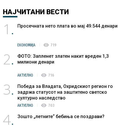
НАЈЧИТАНИ
ВЕСТИ
1
Просечната нето плата во мај 49.544 денари
visibility
ЕКОНОМИЈА
719
2
ФОТО: Запленет златен накит вреден 1,3
милиони денари
visibility
АКТУЕЛНО
716
3
Победа за Владата, Охридскиот регион го
задржа статусот на заштитено светско
културно наследство
visibility
АКТУЕЛНО
703
4
Зошто „летните“ бебиња се поздрави?