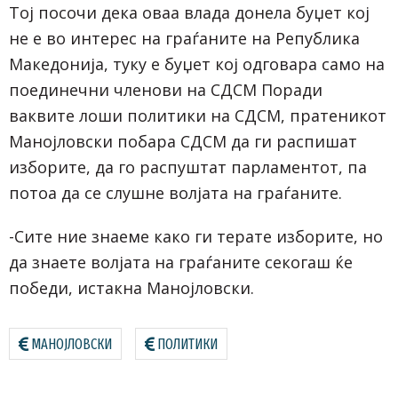
Тој посочи дека оваа влада донела буџет кој
не е во интерес на граѓаните на Република
Македонија, туку е буџет кој одговара само на
поединечни членови на СДСМ Поради
ваквите лоши политики на СДСМ, пратеникот
Манојловски побара СДСМ да ги распишат
изборите, да го распуштат парламентот, па
потоа да се слушне волјата на граѓаните.
-Сите ние знаеме како ги терате изборите, но
да знаете волјата на граѓаните секогаш ќе
победи, истакна Манојловски.
МАНОЈЛОВСКИ
ПОЛИТИКИ