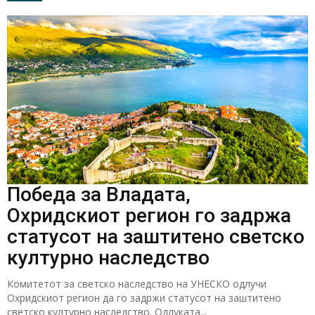
Победа за Владата,
Охридскиот регион го задржа
статусот на заштитено светско
културно наследство
Комитетот за светско наследство на УНЕСКО одлучи
Охридскиот регион да го задржи статусот на заштитено
светско културно наследство. Одлуката...