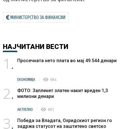
МИНИСТЕРСТВО ЗА ФИНАНСИИ
НАЈЧИТАНИ
ВЕСТИ
1
Просечната нето плата во мај 49.544 денари
visibility
ЕКОНОМИЈА
684
2
ФОТО: Запленет златен накит вреден 1,3
милиони денари
visibility
АКТУЕЛНО
681
3
Победа за Владата, Охридскиот регион го
задржа статусот на заштитено светско