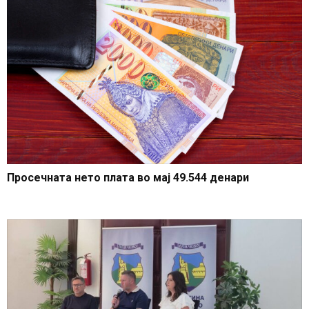
Просечната нето плата во мај 49.544 денари