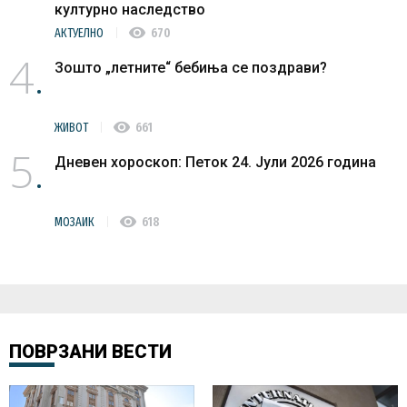
културно наследство
visibility
АКТУЕЛНО
670
4
Зошто „летните“ бебиња се поздрави?
visibility
ЖИВОТ
661
5
Дневен хороскоп: Петок 24. Јули 2026 година
visibility
МОЗАИК
618
ПОВРЗАНИ ВЕСТИ