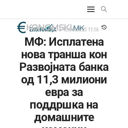
АКТУЕЛНО
ЕКОНОМИЈА
13.08.2025
11:16
МФ: Исплатена
ЕКОНОМИЈА
нова транша кон
ФИНАНСИИ
Развојната банка
БАНКАРСТВО
од 11,3 милиони
ЖИВОТ
евра за
МОЗАИК
поддршка на
домашните