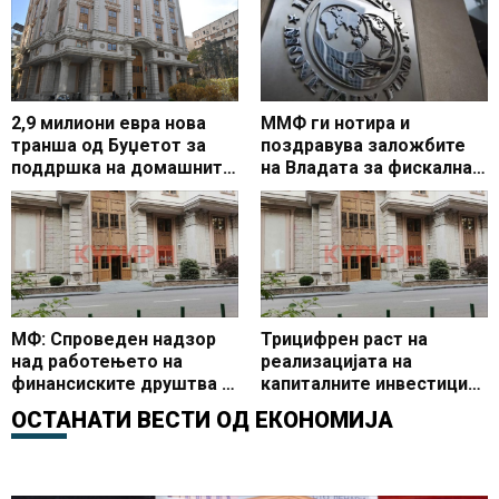
2,9 милиони евра нова
ММФ ги нотира и
транша од Буџетот за
поздравува заложбите
поддршка на домашните
на Владата за фискална
компании, досега
консолидација
пласирани над 227
милиони евра
МФ: Спроведен надзор
Трицифрен раст на
над работењето на
реализацијата на
финансиските друштва –
капиталните инвестиции
констатирани
во првите два месеца од
ОСТАНАТИ ВЕСТИ ОД
ЕКОНОМИЈА
измамнички трговски
2026 година
практики