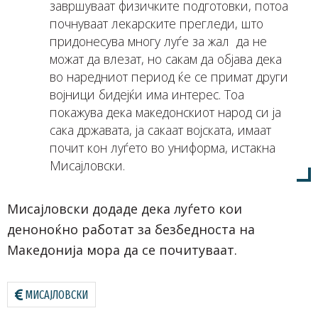
завршуваат физичките подготовки, потоа
почнуваат лекарските прегледи, што
придонесува многу луѓе за жал да не
можат да влезат, но сакам да објава дека
во наредниот период ќе се примат други
војници бидејќи има интерес. Тоа
покажува дека македонскиот народ си ја
сака државата, ја сакаат војската, имаат
почит кон луѓето во униформа, истакна
Мисајловски.
Мисајловски додаде дека луѓето кои
деноноќно работат за безбедноста на
Македонија мора да се почитуваат.
МИСАЈЛОВСКИ