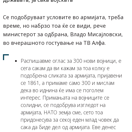
Се подобруваат условите во армијата, треба
време, но набрзо тоа ќе се види, рече
министерот за одбрана, Владо Мисајловски,
во вчерашното гостување на ТВ Алфа.
Распишавме оглас за 300 нови војници, е
сега сакам да ви кажам за тоа колку е
подобрена сликата за армијата, пријавени
се 1861, а примаме само 300 и мислам
дека во иднина ќе има се поголем
интерес. Примањата на војниците се
солидни, се подобрува изгледот на
армијата, НАТО земја сме, сето тоа
придонесува за секој еден млад човек да
сака да биде дел од армијата. Еве денес