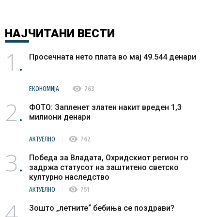
НАЈЧИТАНИ
ВЕСТИ
1
Просечната нето плата во мај 49.544 денари
visibility
ЕКОНОМИЈА
763
2
ФОТО: Запленет златен накит вреден 1,3
милиони денари
visibility
АКТУЕЛНО
762
3
Победа за Владата, Охридскиот регион го
задржа статусот на заштитено светско
културно наследство
visibility
АКТУЕЛНО
751
4
Зошто „летните“ бебиња се поздрави?