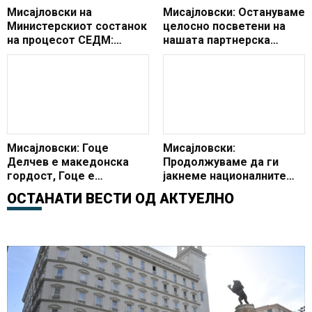
Мисајловски на
Мисајловски: Остануваме
Министерскиот состанок
целосно посветени на
на процесот СЕДМ:
нашата партнерска
Македонија ја
соработка
реафирмираше
посветеноста на
процесот
Мисајловски: Гоце
Мисајловски:
Делчев е македонска
Продолжуваме да ги
гордост, Гоце е
јакнеме националните
Македонија, наша
капацитети, да
ОСТАНАТИ ВЕСТИ ОД
АКТУЕЛНО
водилка
вложуваме во
одбраната, да ги
зацврстуваме
партнерствата со
сојузниците