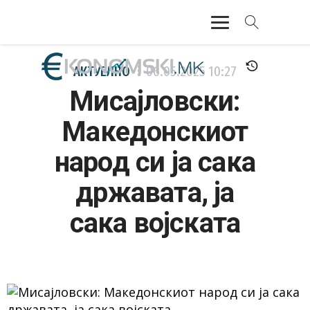
АКТУЕЛНО
АКТУЕЛНО
06.05.2025
10:27
Мисајловски:
ЕКОНОМИЈА
Македонскиот
ФИНАНСИИ
народ си ја сака
БАНКАРСТВО
државата, ја
ЖИВОТ
сака војската
МОЗАИК