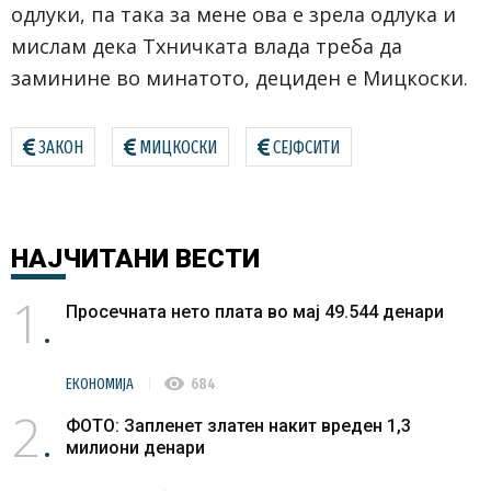
одлуки, па така за мене ова е зрела одлука и
мислам дека Тхничката влада треба да
заминине во минатото, дециден е Мицкоски.
ЗАКОН
МИЦКОСКИ
СЕЈФСИТИ
НАЈЧИТАНИ
ВЕСТИ
1
Просечната нето плата во мај 49.544 денари
visibility
ЕКОНОМИЈА
684
2
ФОТО: Запленет златен накит вреден 1,3
милиони денари