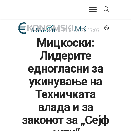
АКТУЕЛНО
АКТУЕЛНО
14.01.2026
17:07
Мицкоски:
ЕКОНОМИЈА
Лидерите
ФИНАНСИИ
едногласни за
БАНКАРСТВО
укинување на
ЖИВОТ
Техничката
МОЗАИК
влада и за
законот за „Сејф