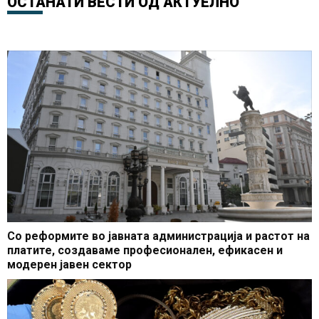
ОСТАНАТИ ВЕСТИ ОД
АКТУЕЛНО
доградбата на
горива во регионот
училиштето ООУ Страшо
Пинџур
Со реформите во јавната администрација и растот на
платите, создаваме професионален, ефикасен и
модерен јавен сектор