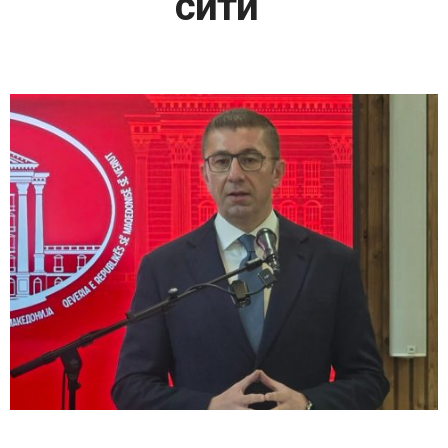
сити“