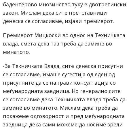
бадентерово мнозинство туку е двотретински
закон. Мислам дека сите претставници
денеска се согласивме, изјави премиерот.
Премиерот Мицкоски во однос на Техничката
влада, смета дека таа треба да замине во
минатото.
-За Техничката Влада, сите денеска присутни
се согласивме, имаше сугестија од еден од
присутните да се направи консултација со
меѓународната заедница. Но генерално сите
се согласивме дека Техничката влада треба да
замине во минатото. Мислам дека треба да
покажеме одговорност и пред меѓународната
заедница дека сами можеме да носиме зрели