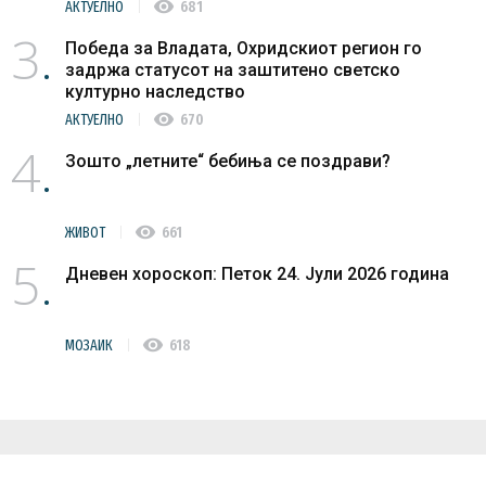
visibility
АКТУЕЛНО
681
3
Победа за Владата, Охридскиот регион го
задржа статусот на заштитено светско
културно наследство
visibility
АКТУЕЛНО
670
4
Зошто „летните“ бебиња се поздрави?
visibility
ЖИВОТ
661
5
Дневен хороскоп: Петок 24. Јули 2026 година
visibility
МОЗАИК
618