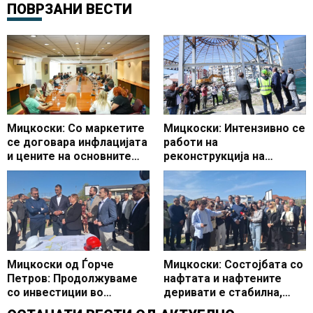
ПОВРЗАНИ ВЕСТИ
Мицкоски: Со маркетите
Мицкоски: Интензивно се
се договара инфлацијата
работи на
и цените на основните
реконструкција на
производи да останат
Универзалната сала,
под 3 проценти
очекувам да заврши во
предвидениот рок
Мицкоски од Ѓорче
Мицкоски: Состојбата со
Петров: Продолжуваме
нафтата и нафтените
со инвестиции во
деривати е стабилна,
образованието, започна
Македонија со најевтини