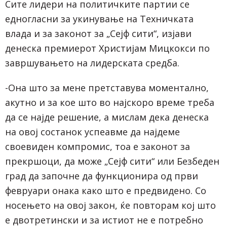
Сите лидери на политичките партии се
едногласни за укинување на Техничката
влада и за законот за „Сејф сити“, изјави
денеска премиерот Христијам Мицкокси по
завршувањето на лидерската средба.
-Она што за мене претставува моментално,
акутно и за кое што во најскоро време треба
да се најде решение, а мислам дека денеска
на овој состанок успеавме да најдеме
своевиден компромис, тоа е законот за
прекршоци, да може „Сејф сити“ или Безбеден
град да започне да функционира од први
февруари онака како што е предвидено. Со
носењето на овој закон, ќе повторам кој што
е двотретински и за истиот не е потребно