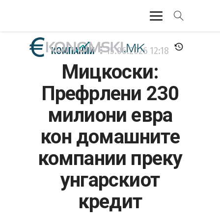
АКТУЕЛНО
КОМПАНИИ
15.06.2026
12:18
Мицкоски:
ЕКОНОМИЈА
Префрлени 230
ФИНАНСИИ
милиони евра
БАНКАРСТВО
кон домашните
ЖИВОТ
компании преку
МОЗАИК
унгарскиот
кредит