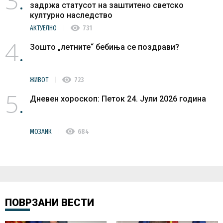
3
задржа статусот на заштитено светско
културно наследство
visibility
АКТУЕЛНО
731
4
Зошто „летните“ бебиња се поздрави?
visibility
ЖИВОТ
723
5
Дневен хороскоп: Петок 24. Јули 2026 година
visibility
МОЗАИК
684
ПОВРЗАНИ ВЕСТИ