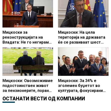
Мицкоски за
Мицкоски: На цела
реконструкцијата на
територија на државата
Владата: Не го негираме
ќе се развиваат шест
сработеното, сакаме да
автопатски делници
изградиме уште повеќе
Мицкоски: Овозможивме
Мицкоски: За 34% е
подостоинствен живот
зголемен буџетот во
за пензионерите, порано
културата, фокусирани
пензиите се зголемуваа
сме на реализирање на
ОСТАНАТИ ВЕСТИ ОД
КОМПАНИИ
по 20 денари, а сега
капитални проекти
обезбедивме по 7.000
денари