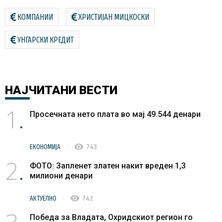
КОМПАНИИ
ХРИСТИЈАН МИЦКОСКИ
УНГАРСКИ КРЕДИТ
НАЈЧИТАНИ
ВЕСТИ
1
Просечната нето плата во мај 49.544 денари
visibility
ЕКОНОМИЈА
743
2
ФОТО: Запленет златен накит вреден 1,3
милиони денари
visibility
АКТУЕЛНО
742
Победа за Владата, Охридскиот регион го