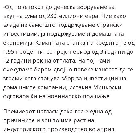
-Од почетокот до денеска зборуваме за
вкупна сума од 230 милиони евра. Ние како
влада не само што поддржуваме странски
инвестиции, ја поддржуваме и домашната
економија. Каматната стапка на кредитот е од
1,95 проценти, со грејс период од 3 години до
12 години рок на отплата. На тој начин
очекуваме барем двојно повеќе износот да се
зголми кога станува збор за инвестиции на
домашните компании, истакна Мицкоски
одговарајќи на новинарско прашање.
Премиерот нагласи дека тоа е една од
причините и зошто има раст на
индустриското производство во април.