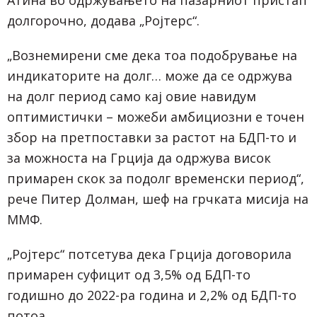
долгорочно, додава „Ројтерс“.
„Вознемирени сме дека тоа подобрување на
индикаторите на долг… може да се одржува
на долг период само кај овие навидум
оптимистички – можеби амбициозни е точен
збор на претпоставки за растот на БДП-то и
за можноста на Грција да одржува висок
примарен скок за подолг временски период“,
рече Питер Долман, шеф на грчката мисија на
ММФ.
„Ројтерс“ потсетува дека Грција договорила
примарен суфицит од 3,5% од БДП-то
годишно до 2022-ра година и 2,2% од БДП-то
потоа.