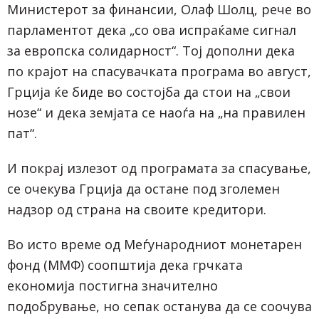
Министерот за финансии, Олаф Шолц, рече во
парламентот дека „со ова испраќаме сигнал
за европска солидарност“. Тој дополни дека
по крајот на спасувачката програма во август,
Грција ќе биде во состојба да стои на „свои
нозе“ и дека земјата се наоѓа на „на правилен
пат“.
И покрај излезот од програмата за спасување,
се очекува Грција да остане под зголемен
надзор од страна на своите кредитори.
Во исто време од Меѓународниот монетарен
фонд (ММФ) соопштија дека грчката
економија постигна значително
подобрување, но сепак останува да се соочува