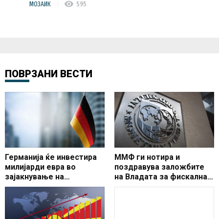
visibility
МОЗАИК
595
ПОВРЗАНИ ВЕСТИ
Германија ќе инвестира
ММФ ги нотира и
милијарди евра во
поздравува заложбите
зајакнување на
на Владата за фискална
цивилната заштита
консолидација