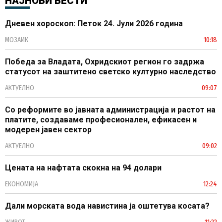
НАЈНОВИ ВЕСТИ
Дневен хороскоп: Петок 24. Јули 2026 година
МОЗАИК
10:18
Победа за Владата, Охридскиот регион го задржа
статусот на заштитено светско културно наследство
АКТУЕЛНО
09:07
Со реформите во јавната администрација и растот на
платите, создаваме професионален, ефикасен и
модерен јавен сектор
АКТУЕЛНО
09:02
Цената на нафтата скокна на 94 долари
ЕКОНОМИЈА
12:24
Дали морската вода навистина ја оштетува косата?