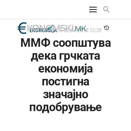
АКТУЕЛНО
ЕКОНОМИЈА
02.07.2018
12:39
ММФ соопштува
ЕКОНОМИЈА
дека грчката
ФИНАНСИИ
економија
БАНКАРСТВО
постигна
ЖИВОТ
значајно
МОЗАИК
подобрување