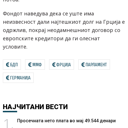
Фондот наведува дека се уште има
неизвесност дали најтешкиот долг на Грција е
одржлив, покрај неодамнешниот договор со
европските кредитори да ги олеснат
условите.
БДП
ММФ
ФРЦИЈА
ПАРЛАМЕНТ
ГЕРМАНИЈА
НАЈЧИТАНИ
ВЕСТИ
1
Просечната нето плата во мај 49.544 денари