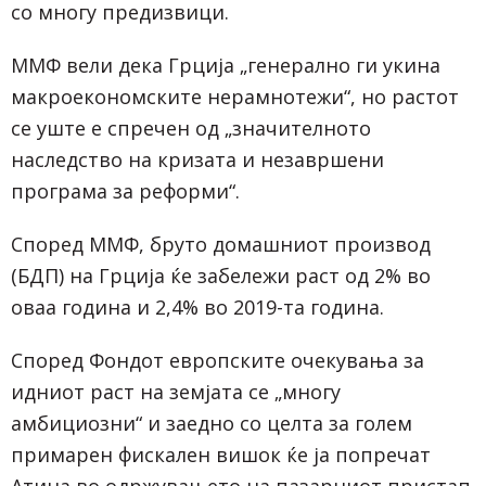
со многу предизвици.
ММФ вели дека Грција „генерално ги укина
макроекономските нерамнотежи“, но растот
се уште е спречен од „значителното
наследство на кризата и незавршени
програма за реформи“.
Според ММФ, бруто домашниот производ
(БДП) на Грција ќе забележи раст од 2% во
оваа година и 2,4% во 2019-та година.
Според Фондот европските очекувања за
идниот раст на земјата се „многу
амбициозни“ и заедно со целта за голем
примарен фискален вишок ќе ја попречат
Атина во одржувањето на пазарниот пристап