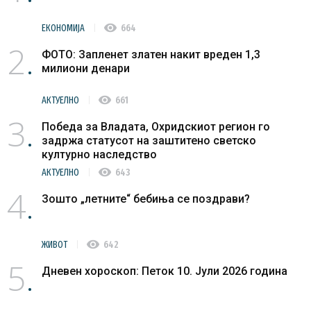
visibility
ЕКОНОМИЈА
664
2
ФОТО: Запленет златен накит вреден 1,3
милиони денари
visibility
АКТУЕЛНО
661
3
Победа за Владата, Охридскиот регион го
задржа статусот на заштитено светско
културно наследство
visibility
АКТУЕЛНО
643
4
Зошто „летните“ бебиња се поздрави?
visibility
ЖИВОТ
642
5
Дневен хороскоп: Петок 10. Јули 2026 година