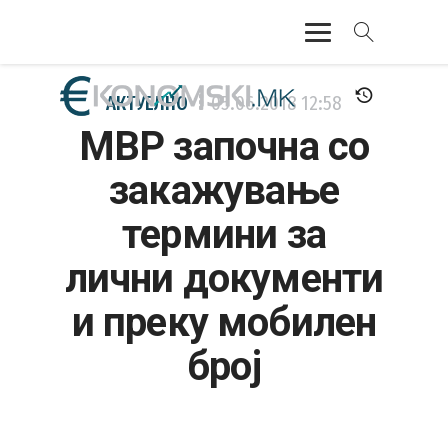
АКТУЕЛНО
АКТУЕЛНО
05.06.2018
12:58
МВР започна со
ЕКОНОМИЈА
закажување
ФИНАНСИИ
термини за
БАНКАРСТВО
лични документи
ЖИВОТ
и преку мобилен
МОЗАИК
број