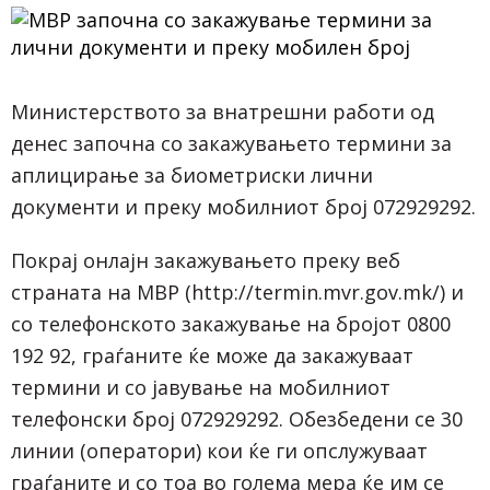
Министерството за внатрешни работи од
денес започна со закажувањето термини за
аплицирање за биометриски лични
документи и преку мобилниот број 072929292.
Покрај онлајн закажувањето преку веб
страната на МВР (http://termin.mvr.gov.mk/) и
со телефонското закажување на бројот 0800
192 92, граѓаните ќе може да закажуваат
термини и со јавување на мобилниот
телефонски број 072929292. Обезбедени се 30
линии (оператори) кои ќе ги опслужуваат
граѓаните и со тоа во голема мера ќе им се