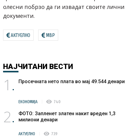
олесни побрзо да ги извадат своите лични
документи.
АКТУЕЛНО
МВР
НАЈЧИТАНИ
ВЕСТИ
1
Просечната нето плата во мај 49.544 денари
visibility
ЕКОНОМИЈА
740
2
ФОТО: Запленет златен накит вреден 1,3
милиони денари
visibility
АКТУЕЛНО
739