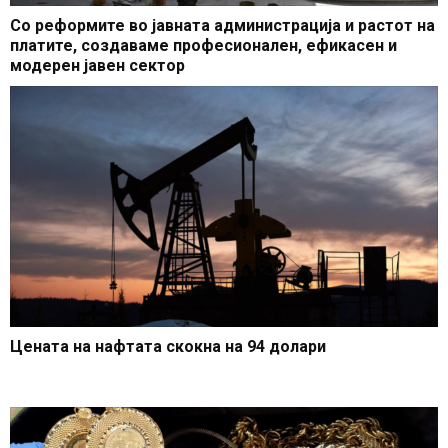
Со реформите во јавната администрација и растот на
платите, создаваме професионален, ефикасен и
модерен јавен сектор
Цената на нафтата скокна на 94 долари