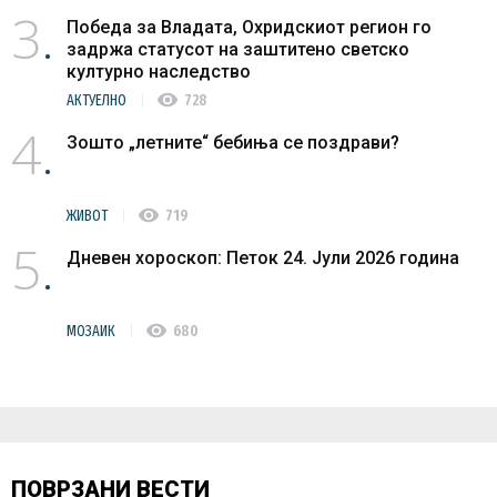
3
Победа за Владата, Охридскиот регион го
задржа статусот на заштитено светско
културно наследство
visibility
АКТУЕЛНО
728
4
Зошто „летните“ бебиња се поздрави?
visibility
ЖИВОТ
719
5
Дневен хороскоп: Петок 24. Јули 2026 година
visibility
МОЗАИК
680
ПОВРЗАНИ ВЕСТИ