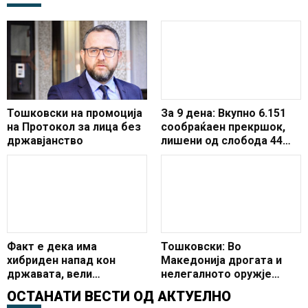
Тошковски на промоција
За 9 дена: Вкупно 6.151
на Протокол за лица без
сообраќаен прекршок,
државјанство
лишени од слобода 44
лица за безобѕирно
управување на возило
Факт е дека има
Тошковски: Во
хибриден напад кон
Македонија дрогата и
државата, вели
нелегалното оружје
министерот за внатреши
немаат иднина
ОСТАНАТИ ВЕСТИ ОД
АКТУЕЛНО
работи Тошковски