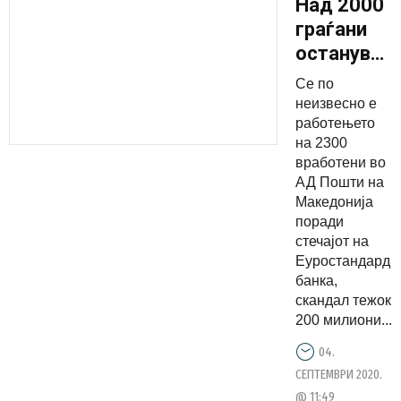
Над 2000
граѓани
остануваа
на улица
Се по
поради
неизвесно е
скандалот
работењето
на 2300
тежок
вработени во
200
АД Пошти на
милиони
Македонија
евра
поради
стечајот на
Еуростандард
банка,
скандал тежок
200 милиони...
04.
СЕПТЕМВРИ 2020.
@ 11:49