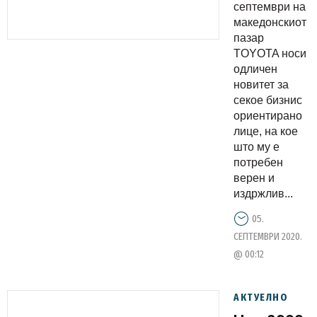
за вашиот
септември на
бизнис
македонскиот
пазар
TOYOTA носи
одличен
новитет за
секое бизнис
ориентирано
лице, на кое
што му е
потребен
верен и
издржлив...
05.
СЕПТЕМВРИ 2020.
@ 00:12
АКТУЕЛНО