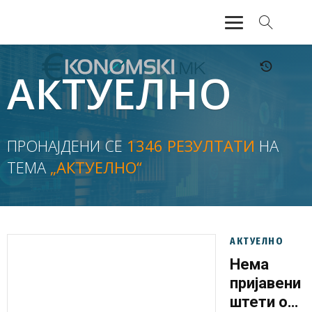
АКТУЕЛНО
АКТУЕЛНО
ЕКОНОМИЈА
ФИНАНСИИ
ПРОНАЈДЕНИ СЕ
1346 РЕЗУЛТАТИ
НА
ТЕМА
„АКТУЕЛНО“
БАНКАРСТВО
ЖИВОТ
МОЗАИК
АКТУЕЛНО
Нема
пријавени
штети од