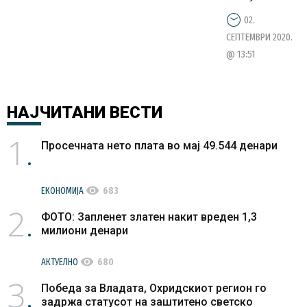
и да се
02.
одвојат
СЕПТЕМВРИ 2020.
средства
@ 13:51
за чување
деца во
домашни
НАЈЧИТАНИ
ВЕСТИ
услови
1
Просечната нето плата во мај 49.544 денари
visibility
ЕКОНОМИЈА
683
2
ФОТО: Запленет златен накит вреден 1,3
милиони денари
visibility
АКТУЕЛНО
680
3
Победа за Владата, Охридскиот регион го
задржа статусот на заштитено светско