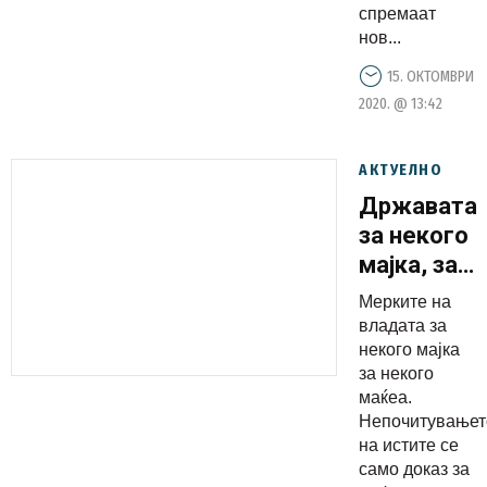
историјата
спремаат
нов...
15. ОКТОМВРИ
2020. @ 13:42
АКТУЕЛНО
Државата
за некого
мајка, за
некого
Мерките на
маќеа-
владата за
свадбите
некого мајка
за некого
во Сарај
маќеа.
се над
Непочитувањет
законот
на истите се
во
само доказ за