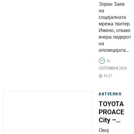
таков
Зоран Заев
како тебе
на
социјалната
да не
мрежа твитер.
води,
Имено, откако
отидовме
вчера лидерот
во
на
бездна,
опозицијата...
одродено
14.
створење
СЕПТЕМВРИ 2020.
@ 14:27
АКТУЕЛНО
TOYOTA
PROACE
City –
Создаден
Овој