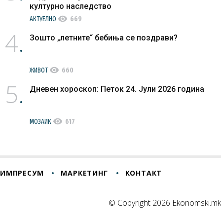
културно наследство
visibility
АКТУЕЛНО
669
4
Зошто „летните“ бебиња се поздрави?
visibility
ЖИВОТ
660
5
Дневен хороскоп: Петок 24. Јули 2026 година
visibility
МОЗАИК
617
ИМПРЕСУМ
МАРКЕТИНГ
КОНТАКТ
© Copyright 2026 Ekonomski.mk