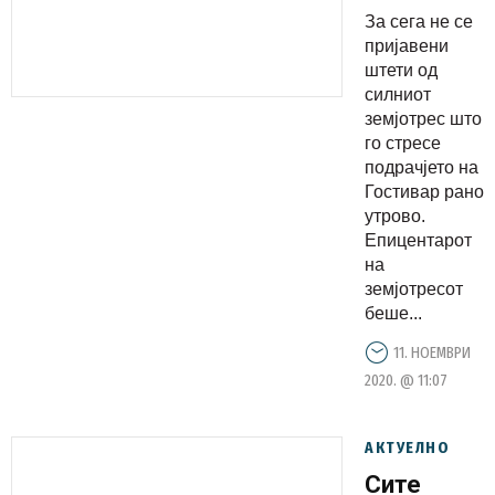
земјотрес
За сега не се
што го
пријавени
погоди
штети од
силниот
гостиварс
земјотрес што
регион
го стресе
подрачјето на
Гостивар рано
утрово.
Епицентарот
на
земјотресот
беше...
11. НОЕМВРИ
2020. @ 11:07
АКТУЕЛНО
Сите