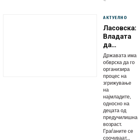
АКТУЕЛНО
Ласовска:
Владата
да
донесе
Државата има
јасни
обврска да го
одлуки за
организира
процес на
работата
згрижување
на
на
градинкит
најмладите,
и да ги
односно на
децата од
вметне
предучилишна
препораки
возраст.
они
Граѓаните се
УНИЦЕФ
соочуваат...