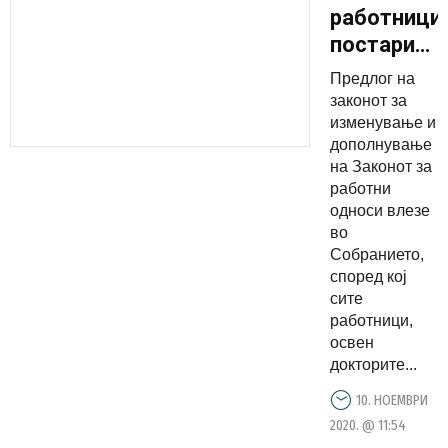
работници
постари
од 64
Предлог на
години
законот за
одат во
изменување и
дополнување
пензија
на Законот за
до крајот
работни
на 2021-
односи влезе
исклучок
во
Собранието,
ќе има
според кој
само во
сите
овие две
работници,
професии!
освен
докторите...
10. НОЕМВРИ
2020. @ 11:54