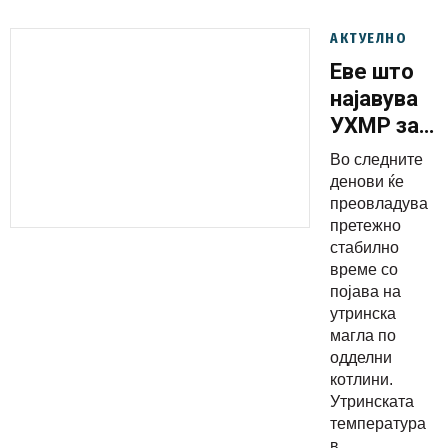
АКТУЕЛНО
Еве што
најавува
УХМР за
оваа
Во следните
работна
денови ќе
недела
преовладува
претежно
стабилно
време со
појава на
утринска
магла по
одделни
котлини.
Утринската
температура
в...