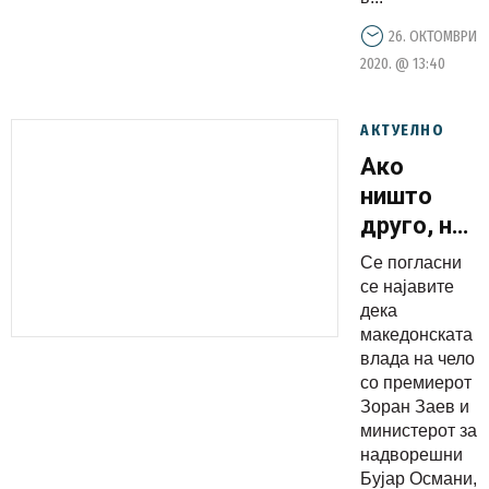
26. ОКТОМВРИ
2020. @ 13:40
АКТУЕЛНО
Ако
ништо
друго, на
Заев му
Се погласни
тргна со
се најавите
договорит
дека
македонската
и
влада на чело
предавств
со премиерот
на ред е
Зоран Заев и
Гоце
министерот за
надворешни
Делчев и
Бујар Османи,