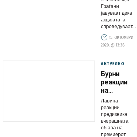
Граѓани
јавуваат дека
акцијата ја
спроведуваат...
15. ОКТОМВРИ
2020. @ 13:38
АКТУЕЛНО
Бурни
реакции
на
граѓаните
Лавина
за твитот
реакции
на Заев:
предизвика
вчерашната
Чим
објава на
дојде ред
премиерот