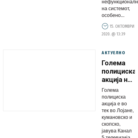
нефункционалн
Македониј
на системот,
власта
особено...
замижува
15. ОКТОМВРИ
пред
2020. @ 13:39
новите
жаришта
на корона
АКТУЕЛНО
Голема
полициска
акција на
МВР во
Голема
кумановск
полициска
акција е во
тек во Лојане,
кумановско и
скопско,
јавува Канал
5 телевизија.