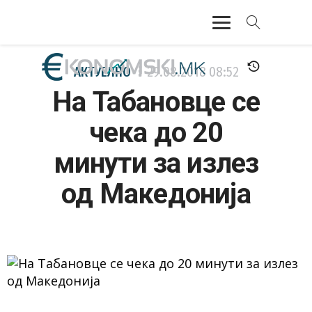
АКТУЕЛНО
АКТУЕЛНО
29.08.2018
08:52
На Табановце се
ЕКОНОМИЈА
чека до 20
ФИНАНСИИ
минути за излез
БАНКАРСТВО
од Македонија
ЖИВОТ
МОЗАИК