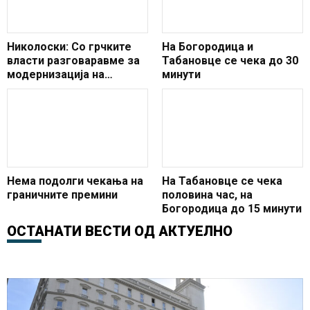
Николоски: Со грчките
На Богородица и
власти разговаравме за
Табановце се чека до 30
модернизација на
минути
патиштата и подобро со
поврзување со
граничните премини
Нема подолги чекања на
На Табановце се чека
граничните премини
половина час, на
Богородица до 15 минути
ОСТАНАТИ ВЕСТИ ОД
АКТУЕЛНО