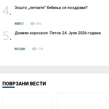
4
Зошто „летните“ бебиња се поздрави?
visibility
ЖИВОТ
814
5
Дневен хороскоп: Петок 24. Јули 2026 година
visibility
МОЗАИК
776
ПОВРЗАНИ ВЕСТИ