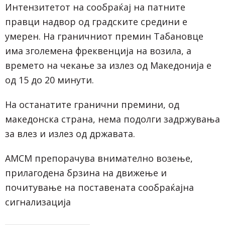
Интензитетот на сообраќај на патните
правци надвор од градските средини е
умерен. На граничниот премин Табановце
има зголемена фреквенција на возила, а
времето на чекање за излез од Македонија е
од 15 до 20 минути.
На останатите гранични премини, од
македонска страна, нема подолги задржувања
за влез и излез од државата.
АМСМ препорачува внимателно возење,
прилагодена брзина на движење и
почитување на поставената сообраќајна
сигнализација