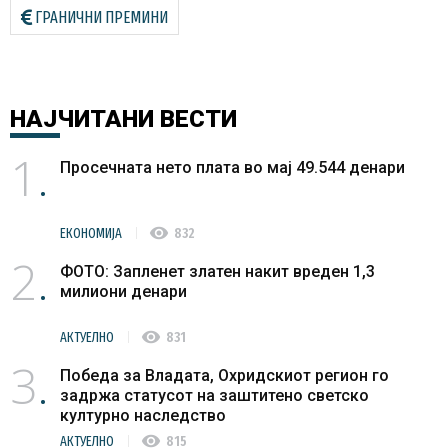
ГРАНИЧНИ ПРЕМИНИ
НАЈЧИТАНИ
ВЕСТИ
1
Просечната нето плата во мај 49.544 денари
visibility
ЕКОНОМИЈА
832
2
ФОТО: Запленет златен накит вреден 1,3
милиони денари
visibility
АКТУЕЛНО
831
3
Победа за Владата, Охридскиот регион го
задржа статусот на заштитено светско
културно наследство
visibility
АКТУЕЛНО
815