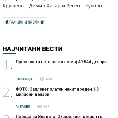
Крушево – Демир Хисар и Ресен – Буково.
ГРАНИЧНИ ПРЕМИНИ
НАЈЧИТАНИ
ВЕСТИ
1
Просечната нето плата во мај 49.544 денари
visibility
ЕКОНОМИЈА
680
2
ФОТО: Запленет златен накит вреден 1,3
милиони денари
visibility
АКТУЕЛНО
677
Победа за Владата, Охридскиот регион го