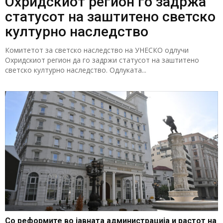
Охридскиот регион го задржа
статусот на заштитено светско
културно наследство
Комитетот за светско наследство на УНЕСКО одлучи
Охридскиот регион да го задржи статусот на заштитено
светско културно наследство. Одлуката...
Со реформите во јавната администрација и растот на