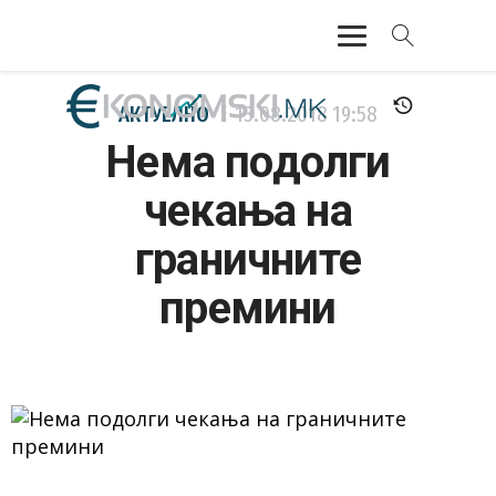
АКТУЕЛНО
АКТУЕЛНО
13.08.2018
19:58
Нема подолги
ЕКОНОМИЈА
чекања на
ФИНАНСИИ
граничните
БАНКАРСТВО
премини
ЖИВОТ
МОЗАИК