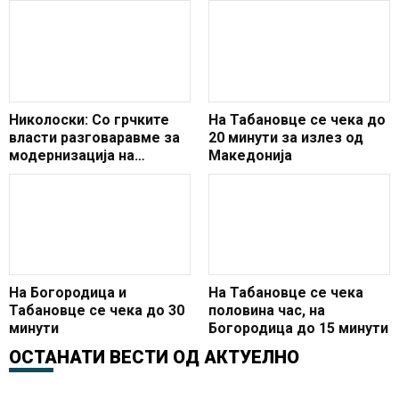
Николоски: Со грчките
На Табановце се чека до
власти разговаравме за
20 минути за излез од
модернизација на
Македонија
патиштата и подобро со
поврзување со
граничните премини
На Богородица и
На Табановце се чека
Табановце се чека до 30
половина час, на
минути
Богородица до 15 минути
ОСТАНАТИ ВЕСТИ ОД
АКТУЕЛНО