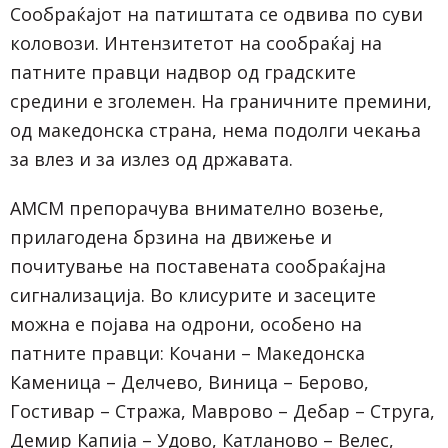
Сообраќајот на патиштата се одвива по суви
коловози. Интензитетот на сообраќај на
патните правци надвор од градските
средини е зголемен. На граничните премини,
од македонска страна, нема подолги чекања
за влез и за излез од државата.
АМСМ препорачува внимателно возење,
прилагодена брзина на движење и
почитување на поставената сообраќајна
сигнализација. Во клисурите и засеците
можна е појава на одрони, особено на
патните правци: Кочани – Македонска
Каменица – Делчево, Виница – Берово,
Гостивар – Стража, Маврово – Дебар – Струга,
Демир Капија – Удово, Катланово – Велес,