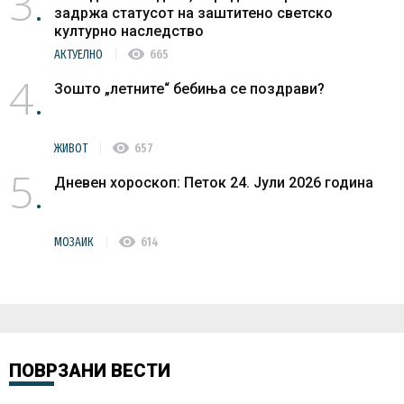
3
задржа статусот на заштитено светско
културно наследство
visibility
АКТУЕЛНО
665
4
Зошто „летните“ бебиња се поздрави?
visibility
ЖИВОТ
657
5
Дневен хороскоп: Петок 24. Јули 2026 година
visibility
МОЗАИК
614
ПОВРЗАНИ ВЕСТИ