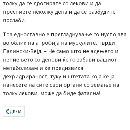
толку да се дрогирате со лекови и да
преспиете неколку дена и да се разбудите
послаби.
Тоа едноставно е прегладнување со нуспојава
во облик на атрофија на мускулите, тврди
Палински-Вејд. – Не само што нејадењето и
непиењето со денови ќе го забави вашиот
метаболизам и ќе предизвика
дехридрираност, туку и штетата која ќе ја
нанесете на сите свои органи со земање на
толку лекови, може да биде фатална!
ДИЕТА