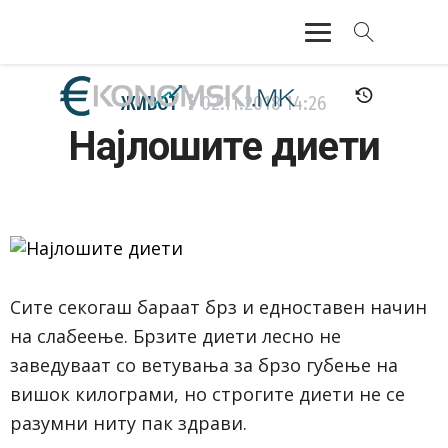
АКТУЕЛНО
ЖИВОТ
02.11.2018
14:26
Најлошите диети
ЕКОНОМИЈА
ФИНАНСИИ
БАНКАРСТВО
ЖИВОТ
Сите секогаш бараат брз и едноставен начин
на слабеење. Брзите диети лесно не
МОЗАИК
заведуваат со ветувања за брзо губење на
вишок килограми, но строгите диети не се
разумни ниту пак здрави.