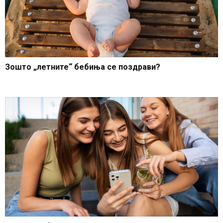
Зошто „летните“ бебиња се поздрави?