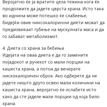
Веројатно ќе ја вратите цела тежина кога ќе
продолжите да јадете цврста храна. Исто така
во иднина може потешко ќе слабеење,
бидејќи овие никсокалорични диети можат да
предизвикаат губење на мускулната маса и да
го забават метаболизмот.
4. Диета со храна за бебиња
Идејата на оваа диета е да го замените
појадокот и ручекот со мали порции на
кашеста храна, а потоа да вечерате
нискокалоричен оброк. Ако одберете да не
јадете ништо друго освен мали количини на
кашеста храна, веројатно ќе ослабете исто
како да сте јаделе мали порции од која било
храна.