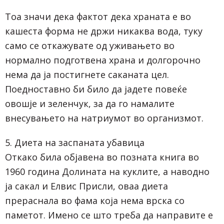
Тоа значи дека фактот дека храната е во
кашеста форма не држи никаква вода, туку
само се откажувате од уживањето во
нормално подготвена храна и долгорочно
нема да ја постигнете саканата цел.
Поедноставно би било да јадете повеќе
овошје и зеленчук, за да го намалите
внесувањето на натриумот во организмот.
5. Диета на заспаната убавица
Откако била објавена во позната книга во
1960 година Долината на куклите, а наводно
ја сакал и Елвис Присли, оваа диета
прераснала во фама која нема врска со
паметот. Имено се што треба да направите е