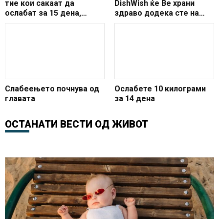
тие кои сакаат да
DishWish ќе Ве храни
ослабат за 15 дена,
здраво додека сте на
тајната е во главната
работа или дома!
состојка
Слабеењето почнува од
Ослабете 10 килограми
главата
за 14 дена
ОСТАНАТИ ВЕСТИ ОД
ЖИВОТ