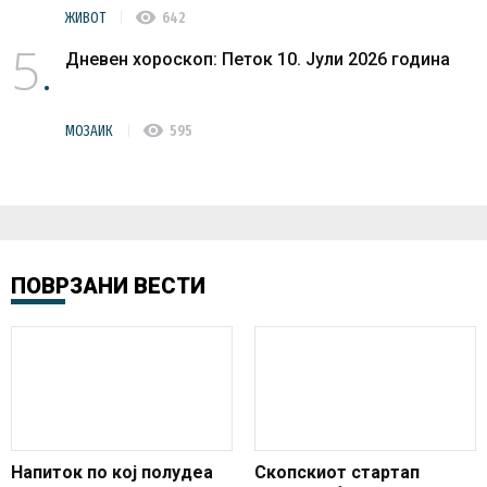
visibility
ЖИВОТ
642
5
Дневен хороскоп: Петок 10. Јули 2026 година
visibility
МОЗАИК
595
ПОВРЗАНИ ВЕСТИ
Напиток по кој полудеа
Скопскиот стартап