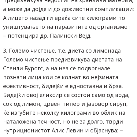
а може да дојде и до доживотни компликации:
А лицето назад ги враќа сите килограми по
уништувањето на паразитите од организмот
– потенцира др. Палински-Вејд.
3. Големо чистење, т.е. диета со лимонада
Големо чистење предизвикува диетата на
Стенли Бурогс, а на неа се подвргнале
познати лица кои се колнат во нејзината
ефективност, бидејќи е едноставна и брза.
Бидејќи овој еликсир се состои само од вода,
сок од лимон, црвен пипер и јавовор сируп,
ќе изгубите неколку килограми во облик на
наталожена течност, но не за долго, тврди
нутриционистот Алис Левин и објаснува: –