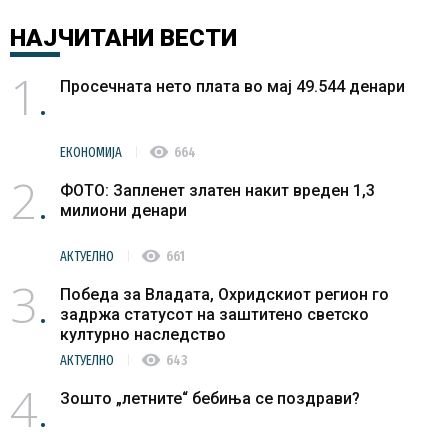
НАЈЧИТАНИ
ВЕСТИ
1
Просечната нето плата во мај 49.544 денари
visibility
ЕКОНОМИЈА
664
2
ФОТО: Запленет златен накит вреден 1,3
милиони денари
visibility
АКТУЕЛНО
661
3
Победа за Владата, Охридскиот регион го
задржа статусот на заштитено светско
културно наследство
visibility
АКТУЕЛНО
643
4
Зошто „летните“ бебиња се поздрави?