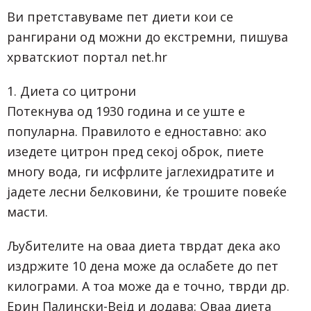
Ви претставуваме пет диети кои се
рангирани од можни до екстремни, пишува
хрватскиот портал net.hr
1. Диета со цитрони
Потекнува од 1930 година и се уште е
популарна. Правилото е едноставно: ако
изедете цитрон пред секој оброк, пиете
многу вода, ги исфрлите јаглехидратите и
јадете лесни белковини, ќе трошите повеќе
масти.
Љубителите на оваа диета тврдат дека ако
издржите 10 дена може да ослабете до пет
килограми. А тоа може да е точно, тврди др.
Ерин Палински-Вејд и додава: Оваа диета