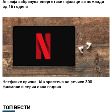
Англија забранува енергетски пијалаци за помлади
од 16 години
Нетфликс призна: AI користена во речиси 300
филмови и серии оваа година
ТОП ВЕСТИ