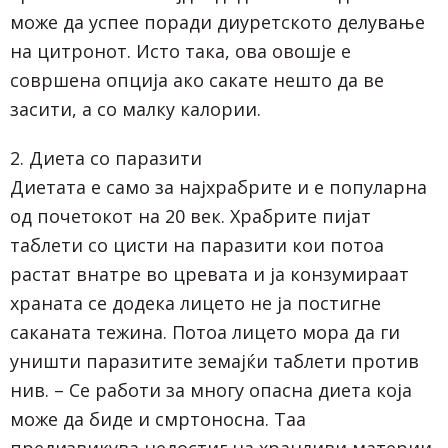
може да успее поради диуретското делување
на цитронот. Исто така, ова овошје е
совршена опција ако сакате нешто да ве
засити, а со малку калории.
2. Диета со паразити
Диетата е само за најхрабрите и е популарна
од почетокот на 20 век. Храбрите пијат
таблети со цисти на паразити кои потоа
растат внатре во цревата и ја конзумираат
храната се додека лицето не ја постигне
саканата тежина. Потоа лицето мора да ги
уништи паразитите земајќи таблети против
нив. – Се работи за многу опасна диета која
може да биде и смртоносна. Таа
предизвикува недостиг на хранливи материи,