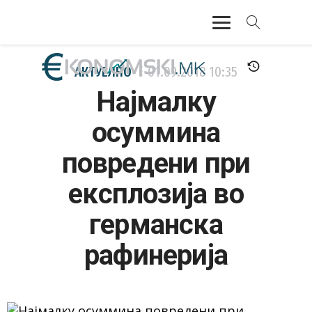
АКТУЕЛНО
АКТУЕЛНО
01.09.2018
10:35
Најмалку
ЕКОНОМИЈА
осуммина
ФИНАНСИИ
повредени при
БАНКАРСТВО
експлозија во
ЖИВОТ
германска
МОЗАИК
рафинерија