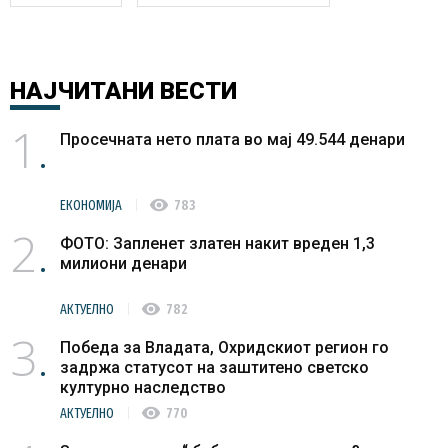
НАЈЧИТАНИ
ВЕСТИ
1
Просечната нето плата во мај 49.544 денари
visibility
ЕКОНОМИЈА
783
2
ФОТО: Запленет златен накит вреден 1,3
милиони денари
visibility
АКТУЕЛНО
782
3
Победа за Владата, Охридскиот регион го
задржа статусот на заштитено светско
културно наследство
visibility
АКТУЕЛНО
770