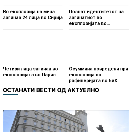
Во експлозија на мина
Познат идентитетот на
загинаа 24 лица во Сирија
загинатиот во
експлозијата во
центарот на Гевгелија,
има и тројца повредени
Четири лица загинаа во
Осуммина повредени при
експлозијата во Париз
експлозија во
рафинеријата во БиХ
ОСТАНАТИ ВЕСТИ ОД
АКТУЕЛНО