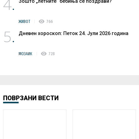
4
Зошто „летните“ бебиња се поздрави?
visibility
ЖИВОТ
766
5
Дневен хороскоп: Петок 24. Јули 2026 година
visibility
МОЗАИК
728
ПОВРЗАНИ ВЕСТИ