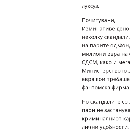
луксуз.
Почитувани,
Изминативе денов
неколку скандали,
на парите од Фон
милиони евра на 
СДСМ, како и мега
Министерството з
евра кои требаше 
фантомска фирма
Но скандалите со
пари не застанува
криминалниот ка
лични удобности.