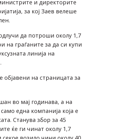
министрите и директорите
ијатија, за кој Заев велеше
лен.
одлучи да потроши околу 1,7
и на граѓаните за да си купи
уксузната линија на
.
е објавени на страницата за
ан во мај годинава, а на
 само една компанија која е
ата. Станува збор за 45
ите ќе ги чинат околу 1,7
 секое возило чини околу 40