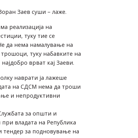
Зоран Заев суши – лаже.
ема реализација на
стиции, туку тие се
Не да нема намалување на
трошоци, туку набавките на
најдобро врват кај Заеви.
колку наврати ја лажеше
адата на СДСМ нема да троши
ање и непродуктивни
 Службата за општи и
 при владата на Република
и тендер за подновување на