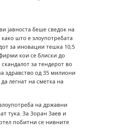
и јавноста беше сведок на
 како што е злоупотребата
дот за иновации тешка 10,5
фирми кои се блиски до
 скандалот за тендерот во
а здравство од 35 милиони
да легнат на сметка на
.
 злоупотреба на државни
ат тука. За Зоран Заев и
ртел побитни се нивните