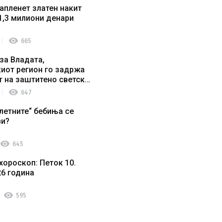
апленет златен накит
1,3 милиони денари
visibility
665
за Владата,
иот регион го задржа
т на заштитено светско
о наследство
visibility
647
летните“ бебиња се
ви?
visibility
645
хороскоп: Петок 10.
26 година
visibility
595