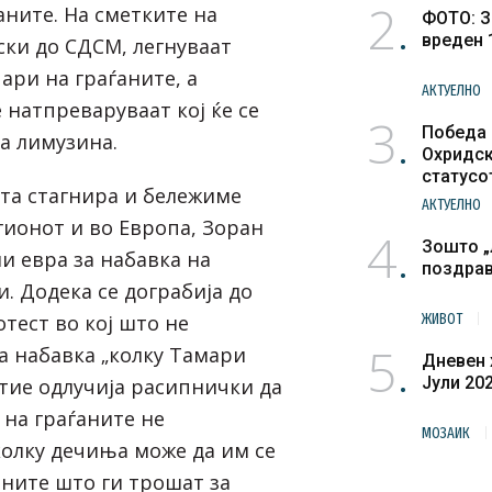
2
аните. На сметките на
ФОТО: З
вреден 
ски до СДСМ, легнуваат
ари на граѓаните, а
АКТУЕЛНО
 натпреваруваат кој ќе се
3
Победа 
а лимузина.
Охридск
статусо
та стагнира и бележиме
културн
АКТУЕЛНО
гионот и во Европа, Зоран
4
Зошто „
и евра за набавка на
поздра
. Додека се дограбија до
тест во кој што не
ЖИВОТ
5
а набавка „колку Тамари
Дневен 
Јули 20
а тие одлучија расипнички да
 на граѓаните не
МОЗАИК
колку дечиња може да им се
ните што ги трошат за