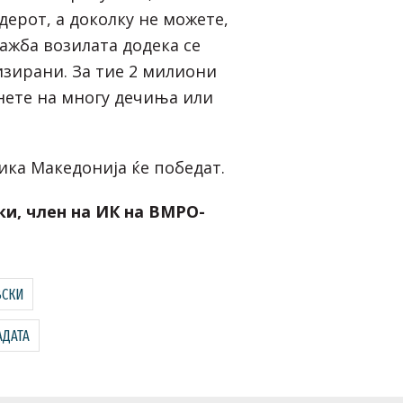
дерот, а доколку не можете,
ажба возилата додека се
изирани. За тие 2 милиони
нете на многу дечиња или
ика Македонија ќе победат.
и, член на ИК на ВМРО-
ВСКИ
АДАТА