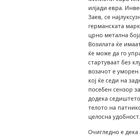
илјади евра. Инве
Заев, се најлуксу
германската марк
црно метална боја
Возилата ќе имаа
ќе може да го упр
стартуваат без кл
возачот е уморен
кој ќе седи на за
посебен сензор з
додека седиштето
телото на патник
целосна удобност
Очигледно е дека