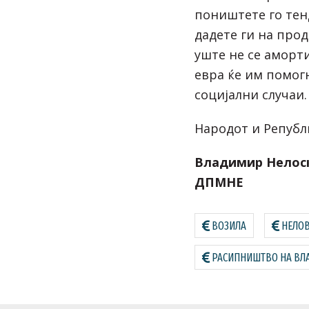
поништете го тен
дадете ги на прод
уште не се аморт
евра ќе им помог
социјални случаи.
Народот и Републ
Владимир Нелоск
ДПМНЕ
ВОЗИЛА
НЕЛО
РАСИПНИШТВО НА ВЛ