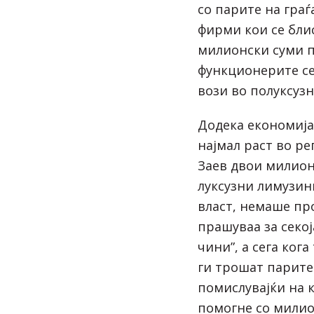
со парите на граѓ
фирми кои се бли
милионски суми п
функционерите се
вози во полуксузн
Додека економија
најмал раст во ре
Заев двои милион
луксузни лимузини
власт, немаше про
прашуваа за секој
чини”, а сега ког
ги трошат парите
помислувајќи на 
помогне со милио