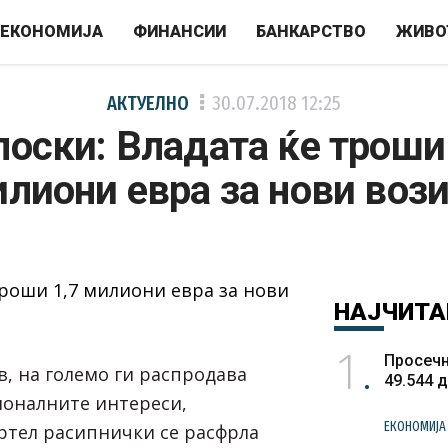
ЕКОНОМИЈА
ФИНАНСИИ
БАНКАРСТВО
ЖИВО
АКТУЕЛНО
30.07.2018
12:25
оски: Владата ќе троши
лиони евра за нови воз
НАЈЧИТА
1
Просечн
в, на големо ги распродава
49.544 
ионалните интереси,
ЕКОНОМИЈА
тел расипнички се расфрла