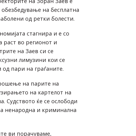
екторите на Зоран Заев е
 обезбедување на бесплатна
заболени од ретки болести.
номијата стагнира и е со
а раст во регионот и
рите на Заев си се
ксузни лимузини кои се
 од пари на граѓаните.
рошење на парите на
сузирањето на картелот на
а. Судството ќе се ослободи
аа ненародна и криминална
ите ви порачуваме,