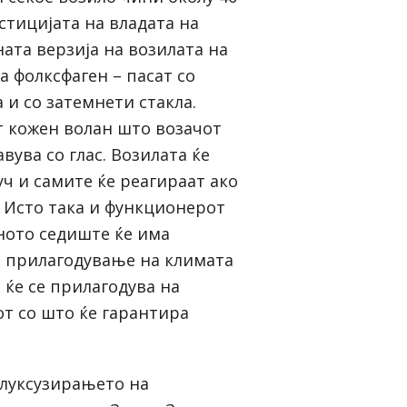
стицијата на владата на
зната верзија на возилата на
а фолксфаген – пасат со
 и со затемнети стакла.
т кожен волан што возачот
авува со глас. Возилата ќе
уч и самите ќе реагираат ако
. Исто така и функционерот
дното седиште ќе има
а прилагодување на климата
 ќе се прилагодува на
от со што ќе гарантира
.
 луксузирањето на