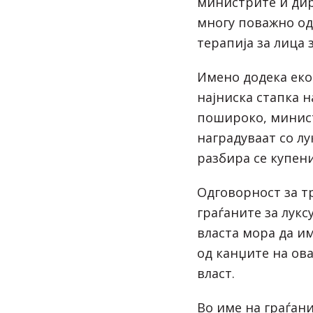
министрите и дир
многу поважно од
терапија за лица 
Имено додека еко
најниска стапка н
пошироко, минист
наградуваат со лу
разбира се купени
Одговорност за т
граѓаните за лук
власта мора да им
од канџите на ов
власт.
Во име на граѓан