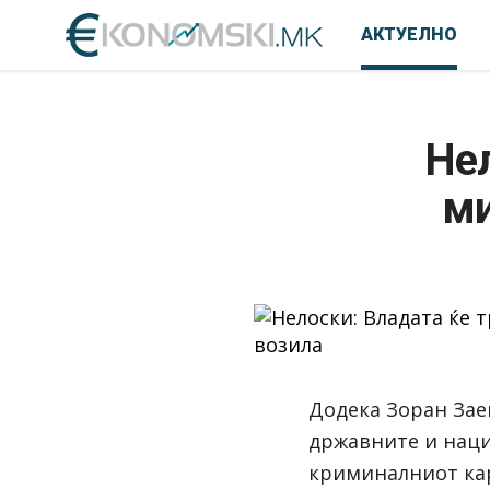
АКТУЕЛНО
Нел
ми
Додека Зоран Зае
државните и нац
криминалниот кар