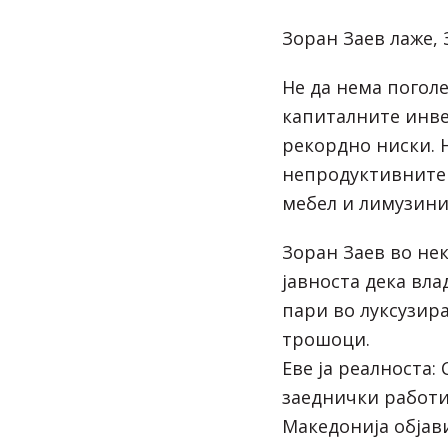
Зоран Заев лаже, 
Не да нема погол
капиталните инве
рекордно ниски. 
непродуктивните 
мебел и лимузини 
Зоран Заев во не
јавноста дека вл
пари во луксузир
трошоци.
Еве ја реалноста:
заеднички работи
Македонија објав