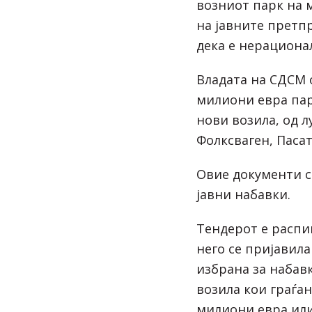
возниот парк на 
на јавните претпр
дека е нерациона
Владата на СДСМ 
милиони евра пар
нови возила, од л
Фолксваген, Пасат
Овие документи с
јавни набавки.
Тендерот е распиш
него се пријавила
избрана за набавк
возила кои граѓан
милиони евра или