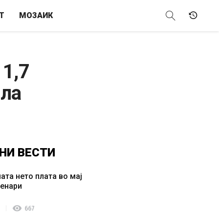
Т
МОЗАИК
 1,7
ила
НИ
ВЕСТИ
ата нето плата во мај
денари
visibility
667