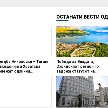
ОСТАНАТИ ВЕСТИ О
редба Николоски – Тигањ:
Победа за Владата,
акедонија и Хрватска
Охридскиот регион го
ележат одлични
задржа статусот на
илатерални и трговски
заштитено светско култур
дноси
наследство