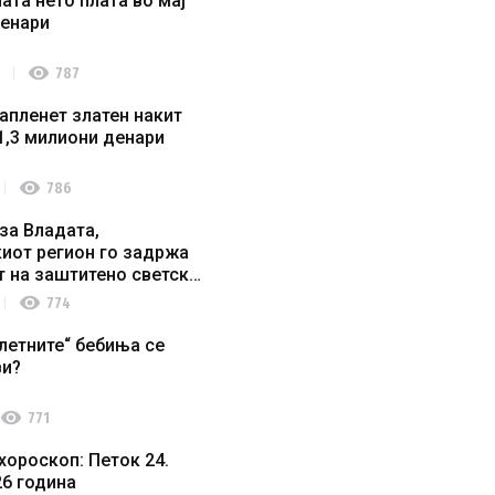
ата нето плата во мај
денари
visibility
787
апленет златен накит
1,3 милиони денари
visibility
786
за Владата,
иот регион го задржа
т на заштитено светско
о наследство
visibility
774
летните“ бебиња се
ви?
visibility
771
хороскоп: Петок 24.
26 година