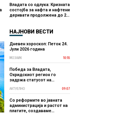
Владата со одлука: Кризната
а
состојба за нафта и нафтени
деривати продолжена до 20
 и
октомври
НАЈНОВИ ВЕСТИ
Дневен хороскоп: Петок 24.
Јули 2026 година
МОЗАИК
10:18
Победа за Владата,
Охридскиот регион го
задржа статусот на
заштитено светско културно
АКТУЕЛНО
09:07
наследство
Со реформите во јавната
администрација и растот на
платите, создаваме
професионален, ефикасен и