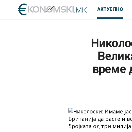
АКТУЕЛНО
Николос
Велика
време 