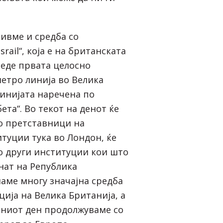
ривме и средба со
rail“, која е на британската
зведе првата целосно
етро линија во Велика
линијата наречена по
ета“. Во текот на денот ќе
о претставници на
туции тука во Лондон, ќе
о други институции кои што
нат на Република
маме многу значајна средба
ција на Велика Британија, а
шниот ден продолжуваме со