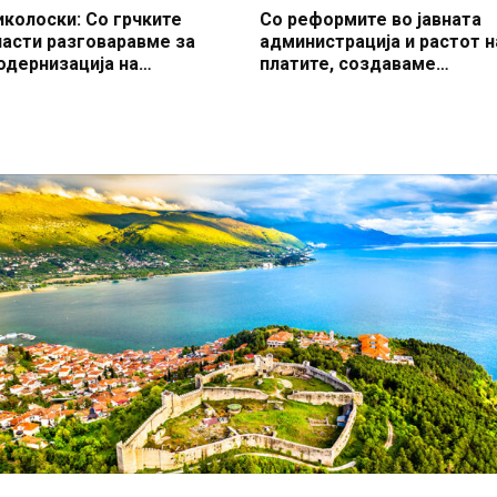
иколоски: Со грчките
Со реформите во јавната
ласти разговаравме за
администрација и растот н
одернизација на
платите, создаваме
атиштата и подобро со
професионален, ефикасен
оврзување со граничните
модерен јавен сектор
ремини