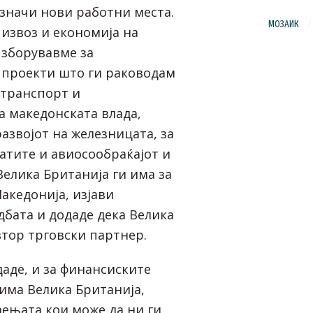
 значи нови работни места.
МОЗАИК
 извоз и економија на
 зборувавме за
 проекти што ги раководам
 транспорт и
а македонската влада,
азвојот на железницата, за
атите и авиосообраќајот и
елика Британија ги има за
акедонија, изјави
дбата и додаде дека Велика
втор трговски партнер.
даде, и за финансиските
има Велика Британија,
аењата кои може да ни ги