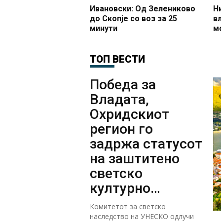
Ивановски: Од Зелениково
Н
до Скопје со воз за 25
в
минути
м
п
п
ТОП ВЕСТИ
п
Победа за
Владата,
Охридскиот
регион го
задржа статусот
на заштитено
светско
културно
наследство
Комитетот за светско
наследство на УНЕСКО одлучи