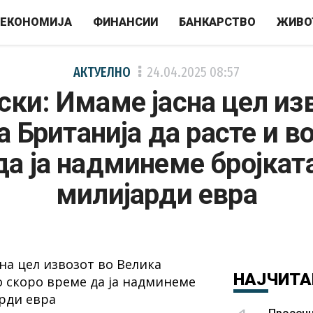
ЕКОНОМИЈА
ФИНАНСИИ
БАНКАРСТВО
ЖИВО
АКТУЕЛНО
24.04.2025
08:57
ки: Имаме јасна цел из
 Британија да расте и в
да ја надминеме бројката
милијарди евра
НАЈЧИТА