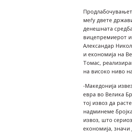
Продлабочувањет
меѓу двете држави
денешната средба
вицепремиерот и
Александар Никол
и економија на Ве
Томас, реализира
на високо ниво на
-Македонија извез
евра во Велика Бр
тој извоз да расте
надминеме бројка
извоз, што серио
економија, значи