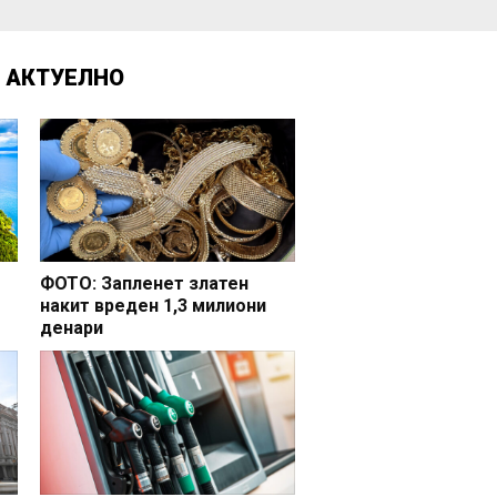
Д
АКТУЕЛНО
ФОТО: Запленет златен
накит вреден 1,3 милиони
денари
но