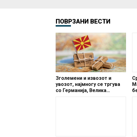
ПОВРЗАНИ ВЕСТИ
Зголемени и извозот и
С
увозот, најмногу се тргува
М
со Германија, Велика
б
Британија, Кина, Грција и
б
Србија
о