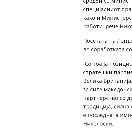
средби со минист
специјалниот пра
како и Министер
работи, рече Ник
Посетата на Лондо
во соработката со
-Со тоа ја позиц
стратешки партне
Велика Британија
за сите македонс
партнерство со д
традиција, силна 
е последната имп
Николоски.