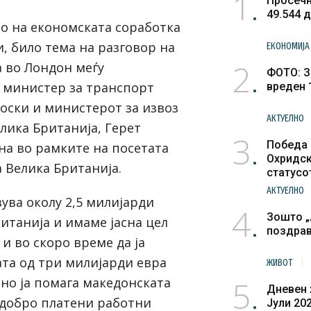
1
Просечн
49.544 
о на економската соработка
, било тема на разговор на
ЕКОНОМИЈА
2
 во Лондон меѓу
ФОТО: З
 министер за транспорт
вреден 
оски и министерот за извоз
АКТУЕЛНО
лика Британија, Герет
3
Победа 
на во рамките на посетата
Охридск
 Велика Британија.
статусо
културн
АКТУЕЛНО
ува околу 2,5 милијарди
4
Зошто „
итанија и имаме јасна цел
поздра
 и во скоро време да ја
та од три милијарди евра
ЖИВОТ
5
зно ја помага македонската
Дневен 
 добро платени работни
Јули 20