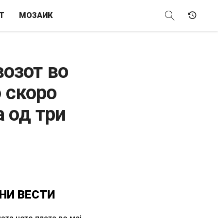
Т
МОЗАИК
возот во
о скоро
 од три
НИ
ВЕСТИ