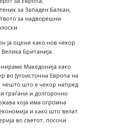
ерот за Европа,
теник за Западен Балкан,
ството за надворешни
олоски.
н ја оцени како нов чекор
 Велика Британија.
ионираме Македонија како
р во Југоисточна Европа на
, нешто што е чекор напред
ки граѓани и долгорочно
ржава која има огромна
економија и како што велат
ерија во светот, посочи