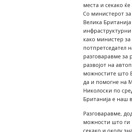
места и секако ќе
Со министерот за
Велика Британија
инфраструктурни
како министер за
потпретседател н
разговаравме за р
развојот на автоп
можностите што В
да и помогне на М
Николоски по сре
Британија е наш 
Разговаравме, до
можности што ги 
секако и околу зн