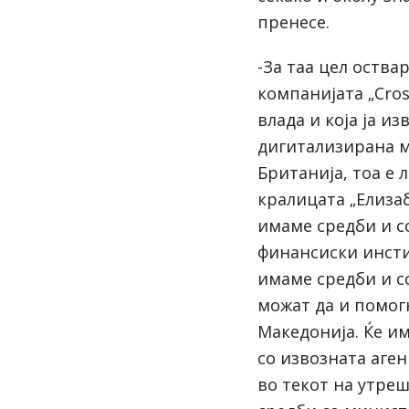
пренесе.
-За таа цел оства
компанијата „Cross
влада и која ја и
дигитализирана м
Британија, тоа е 
кралицата „Елизаб
имаме средби и с
финансиски инсти
имаме средби и с
можат да и помог
Македонија. Ќе и
со извозната аген
во текот на утре