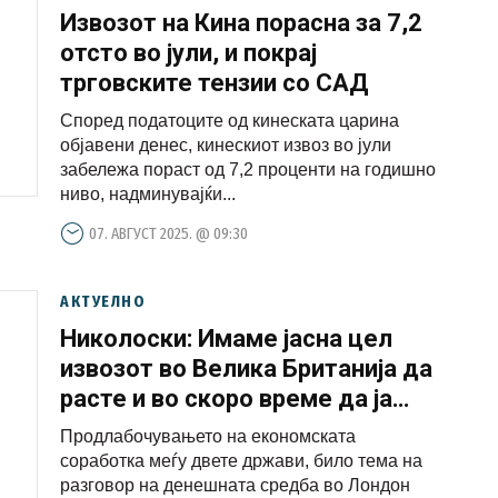
Извозот на Кина порасна за 7,2
отсто во јули, и покрај
трговските тензии со САД
Според податоците од кинеската царина
објавени денес, кинескиот извоз во јули
забележа пораст од 7,2 проценти на годишно
ниво, надминувајќи...
07. АВГУСТ 2025. @ 09:30
АКТУЕЛНО
Николоски: Имаме јасна цел
извозот во Велика Британија да
расте и во скоро време да ја
надминеме бројката од три
Продлабочувањето на економската
милијарди евра
соработка меѓу двете држави, било тема на
разговор на денешната средба во Лондон