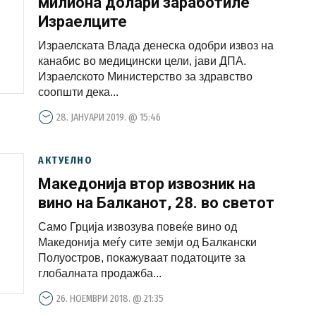
милиона долари заработиле
Израелците
Израелската Влада денеска одобри извоз на
канабис во медицински цели, јави ДПА.
Израелското Министерство за здравство
соопшти дека...
28. ЈАНУАРИ 2019. @ 15:46
АКТУЕЛНО
Македонија втор извозник на
вино на Балканот, 28. во светот
Само Грција извозува повеќе вино од
Македонија меѓу сите земји од Балкански
Полуостров, покажуваат податоците за
глобалната продажба...
26. НОЕМВРИ 2018. @ 21:35