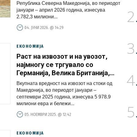
Република Северна Македонија, во периодот
2
јануари – април 2026 година, изнесува
2.782,3 милиони...
04. ЈУНИ 2026. @ 14:29
3
ЕКОНОМИЈА
Раст на извозот и на увозот,
најмногу се тргувало со
Германија, Велика Британија,
4
Кина, Грција и Србија
Вкупната вредност на извозот на стоки од
Македонија, во периодот јануари –
септември 2025 година, изнесува 5 978.9
милиони евра и бележи...
5
05. НОЕМВРИ 2025. @ 12:42
ЕКОНОМИЈА