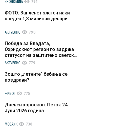
visibility
ЕКОНОМИЈА
791
ФОТО: Запленет златен накит
вреден 1,3 милиони денари
visibility
АКТУЕЛНО
790
Победа за Владата,
Охридскиот регион го задржа
статусот на заштитено светско
културно наследство
visibility
АКТУЕЛНО
779
Зошто „летните“ бебиња се
поздрави?
visibility
ЖИВОТ
775
Дневен хороскоп: Петок 24.
Јули 2026 година
visibility
МОЗАИК
736