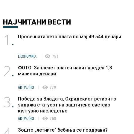
НАЈЧИТАНИ
ВЕСТИ
1
Просечната нето плата во мај 49.544 денари
visibility
ЕКОНОМИЈА
781
2
ФОТО: Запленет златен накит вреден 1,3
милиони денари
visibility
АКТУЕЛНО
779
3
Победа за Владата, Охридскиот регион го
задржа статусот на заштитено светско
културно наследство
visibility
АКТУЕЛНО
768
4
Зошто „летните“ бебиња се поздрави?