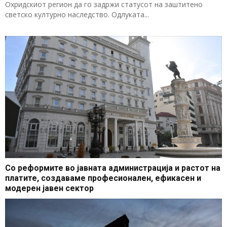
Охридскиот регион да го задржи статусот на заштитено
светско културно наследство. Одлуката...
Со реформите во јавната администрација и растот на
платите, создаваме професионален, ефикасен и
модерен јавен сектор