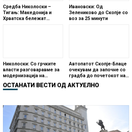
Средба Николоски –
Ивановски: Од
Тигањ: Македонија и
Зелениково до Скопје со
Хрватска бележат
воз за 25 минути
одлични билатерални и
трговски односи
Николоски: Со грчките
Автопатот Скопје-Блаце
власти разговаравме за
очекувам да започне со
модернизација на
градба до почетокот на
патиштата и подобро со
следната година, најави
ОСТАНАТИ ВЕСТИ ОД
АКТУЕЛНО
поврзување со
вицепремиерот
граничните премини
Николоски