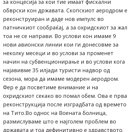
за концесија за кои тие имаат фискални
обврски кон државата. Скопскиот аеродром е
реконструиран и даде нов импулс во
патничкиот сообраќај, а за охридскиот за жал
тоа не се направи. Во услови кон имаме 9
нови авионски линии кои ги донесовме за
неколку месеци и во услови за променет
начин на субвенционирање и во услови кога
најавивме 35 илјади туристи надвор од
сезона, мора да имаме модерен аеродром.
Фер е да посветиме внимание и на
охридскиот секако во помал обем. Ова е прва
реконструкција после изградбата од времето
на Тито.Во однос на Воената болница,
размислуваме што е најголем проблем во
државата и тоа дефинитивно е здравството.