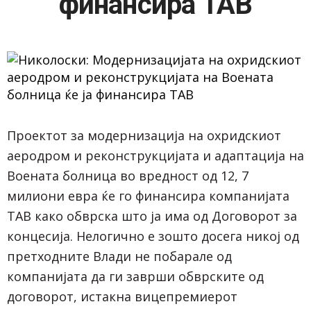
финансира ТАВ
Проектот за модернизација на охридскиот
аеродром и реконструкцијата и адаптација на
Воената болница во вредност од 12, 7
милиони евра ќе го финансира компанијата
ТАВ како обврска што ја има од Договорот за
концесија. Нелогично е зошто досега никој од
претходните Влади не побарале од
компанијата да ги заврши обврските од
договорот, истакна вицепремиерот