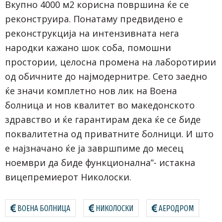
Вкупно 4000 м2 корисна површина ќе се
реконструира. Понатаму предвидено е
реконструкција на интензивната нега
народки кажано шок соба, помошни
простории, целосна промена на лаборотирии
од обичните до најмодернитре. Сето заедно
ќе значи комплетно нов лик на Воена
болница и нов квалитет во македонското
здравство и ќе гарантирам дека ќе се биде
поквалитетна од приватните болници. И што
е најзначано ќе ја завршпиме до месец
ноември да биде функционална”- истакна
вицепремиерот Николоски.
ВОЕНА БОЛНИЦА
НИКОЛОСКИ
АЕРОДРОМ