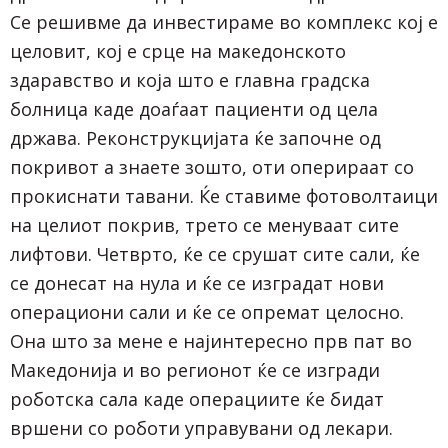
Се решивме да инвестираме во комплекс кој е
целовит, кој е срце на македонското
здаравство и која што е главна градска
болница каде доаѓаат пациенти од цела
држава. Реконструкцијата ќе започне од
покривот а знаете зошто, оти оперираат со
прокиснати тавани. Ќе ставиме фотоволтаици
на целиот покрив, трето се менуваат сите
лифтови. Четврто, ќе се срушат сите сали, ќе
се донесат на нула и ќе се изградат нови
операциони сали и ќе се опремат целосно.
Она што за мене е најинтересно прв пат во
Македонија и во регионот ќе се изгради
роботска сала каде операциите ќе бидат
вршени со роботи управувани од лекари.