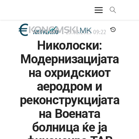
АКТУЕЛНО
АКТУЕЛНО
25.02.2025
09:22
Николоски:
ЕКОНОМИЈА
Модернизацијата
ФИНАНСИИ
на охридскиот
БАНКАРСТВО
аеродром и
ЖИВОТ
реконструкцијата
МОЗАИК
на Воената
болница ќе ја