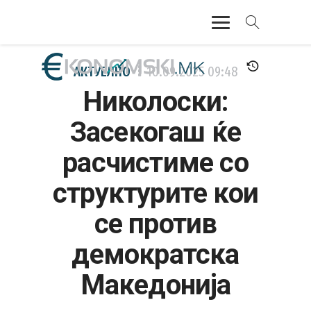
АКТУЕЛНО
АКТУЕЛНО
10.09.2025
09:48
Николоски:
ЕКОНОМИЈА
Засекогаш ќе
ФИНАНСИИ
расчистиме со
БАНКАРСТВО
структурите кои
ЖИВОТ
се против
МОЗАИК
демократска
Македонија