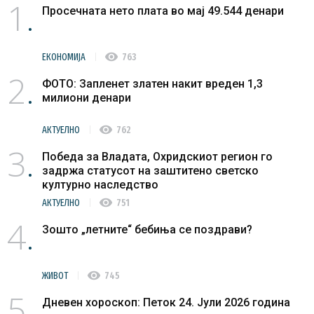
1
Просечната нето плата во мај 49.544 денари
visibility
ЕКОНОМИЈА
763
2
ФОТО: Запленет златен накит вреден 1,3
милиони денари
visibility
АКТУЕЛНО
762
3
Победа за Владата, Охридскиот регион го
задржа статусот на заштитено светско
културно наследство
visibility
АКТУЕЛНО
751
4
Зошто „летните“ бебиња се поздрави?
visibility
ЖИВОТ
745
5
Дневен хороскоп: Петок 24. Јули 2026 година