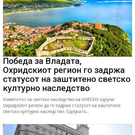
Победа за Владата,
Охридскиот регион го задржа
статусот на заштитено светско
културно наследство
Комитетот за светско наследство на УНЕСКО одлучи
Охридскиот регион да го задржи статусот на заштитено
светско културно наследство. Одлуката...