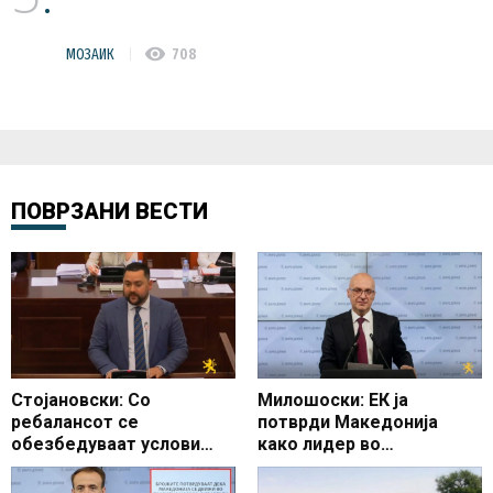
visibility
МОЗАИК
708
ПОВРЗАНИ ВЕСТИ
Стојановски: Со
Милошоски: ЕК ја
ребалансот се
потврди Македонија
обезбедуваат услови
како лидер во
Македонија да продолжи
реформите, СДС да не ги
по патот на економскиот
блокира законите од