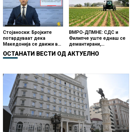
раст, стабилни финансии
Реформската агенда
и подобар животен
стандард на сите граѓани
Стојаноски: Бројките
ВМРО-ДПМНЕ: СДС и
потврдуваат дека
Филипче уште еднаш се
Македонија се движи во
демантирани,
правилна насока, 7
средствата од ИПАРД
ОСТАНАТИ ВЕСТИ ОД
АКТУЕЛНО
квартали по ред
програмата повторно се
бележиме раст од 3%
ставени на располагање
на земјоделците