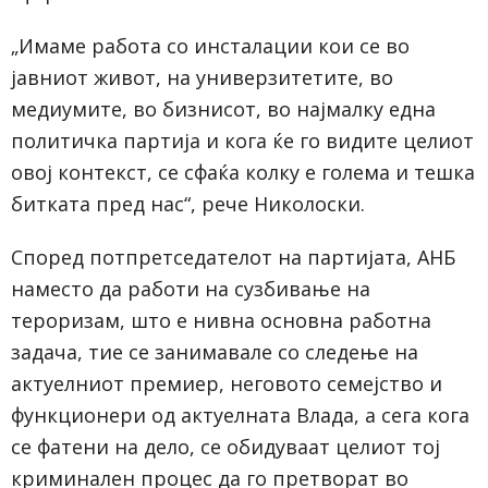
„Имаме работа со инсталации кои се во
јавниот живот, на универзитетите, во
медиумите, во бизнисот, во најмалку една
политичка партија и кога ќе го видите целиот
овој контекст, се сфаќа колку е голема и тешка
битката пред нас“, рече Николоски.
Според потпретседателот на партијата, АНБ
наместо да работи на сузбивање на
тероризам, што е нивна основна работна
задача, тие се занимавале со следење на
актуелниот премиер, неговото семејство и
функционери од актуелната Влада, а сега кога
се фатени на дело, се обидуваат целиот тој
криминален процес да го претворат во