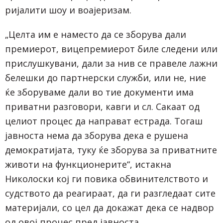
ријалити шоу и воајеризам.
„Целта им е наместо да се зборува дали
премиерот, вицепремиерот биле следени или
прислушкувани, дали за нив се правеле лажни
белешки до партнерски служби, или не, ние
ќе зборуваме дали во тие документи има
приватни разговори, кавги и сл. Сакаат од
целиот процес да направат естрада. Тогаш
јавноста нема да зборува дека е рушена
демократијата, туку ќе зборува за приватните
животи на функционерите“, истакна
Николоски кој ги повика обвинителството и
судството да реагираат, да ги разгледаат сите
материјали, со цел да докажат дека се надвор
од овој процес пред јавноста.