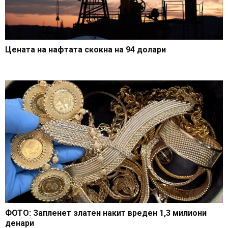
Цената на нафтата скокна на 94 долари
ФОТО: Запленет златен накит вреден 1,3 милиони
денари