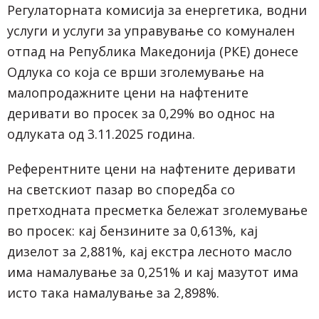
Регулаторната комисија за енергетика, водни
услуги и услуги за управување со комунален
отпад на Република Македонија (РКЕ) донесе
Одлука со која се врши зголемување на
малопродажните цени на нафтените
деривати во просек за 0,29% во однос на
одлуката од 3.11.2025 година.
Референтните цени на нафтените деривати
на светскиот пазар во споредба со
претходната пресметка бележат зголемување
во просек: кај бензините за 0,613%, кај
дизелот за 2,881%, кај екстра лесното масло
има намалување за 0,251% и кај мазутот има
исто така намалување за 2,898%.