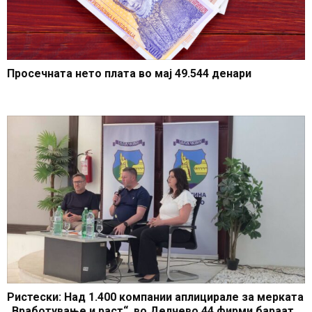
Просечната нето плата во мај 49.544 денари
Ристески: Над 1.400 компании аплицирале за мерката
„Вработување и раст“, во Делчево 44 фирми бараат