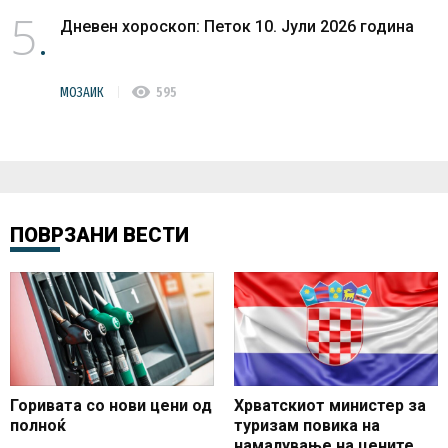
5
Дневен хороскоп: Петок 10. Јули 2026 година
visibility
МОЗАИК
595
ПОВРЗАНИ ВЕСТИ
Горивата со нови цени од
Хрватскиот министер за
полноќ
туризам повика на
намалување на цените во