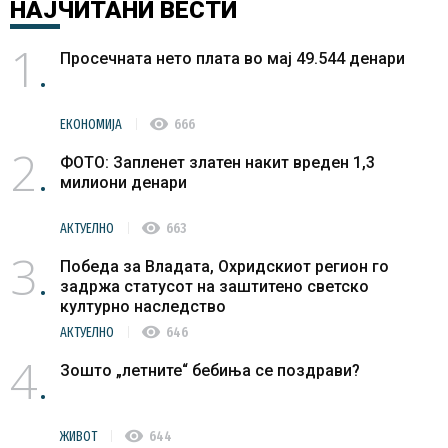
НАЈЧИТАНИ
ВЕСТИ
1
Просечната нето плата во мај 49.544 денари
visibility
ЕКОНОМИЈА
666
2
ФОТО: Запленет златен накит вреден 1,3
милиони денари
visibility
АКТУЕЛНО
663
3
Победа за Владата, Охридскиот регион го
задржа статусот на заштитено светско
културно наследство
visibility
АКТУЕЛНО
646
4
Зошто „летните“ бебиња се поздрави?
visibility
ЖИВОТ
644