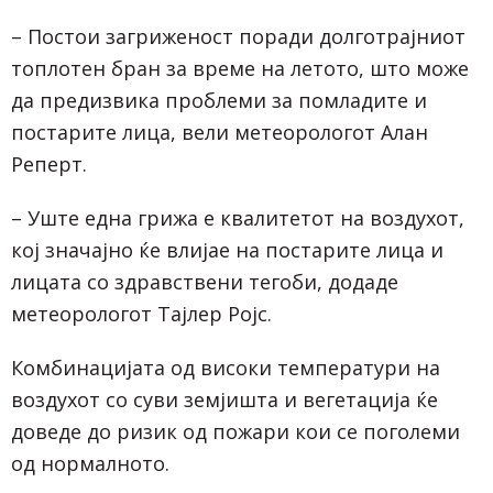
– Постои загриженост поради долготрајниот
топлотен бран за време на летото, што може
да предизвика проблеми за помладите и
постарите лица, вели метеорологот Алан
Реперт.
– Уште една грижа е квалитетот на воздухот,
кој значајно ќе влијае на постарите лица и
лицата со здравствени тегоби, додаде
метеорологот Тајлер Ројс.
Комбинацијата од високи температури на
воздухот со суви земјишта и вегетација ќе
доведе до ризик од пожари кои се поголеми
од нормалното.