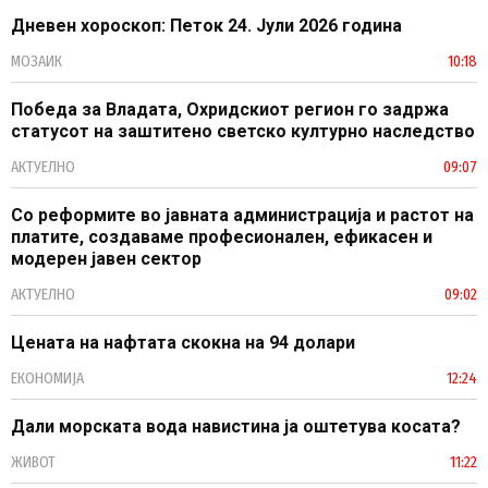
Дневен хороскоп: Петок 24. Јули 2026 година
МОЗАИК
10:18
Победа за Владата, Охридскиот регион го задржа
статусот на заштитено светско културно наследство
АКТУЕЛНО
09:07
Со реформите во јавната администрација и растот на
платите, создаваме професионален, ефикасен и
модерен јавен сектор
АКТУЕЛНО
09:02
Цената на нафтата скокна на 94 долари
ЕКОНОМИЈА
12:24
Дали морската вода навистина ја оштетува косата?
ЖИВОТ
11:22