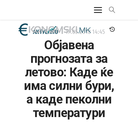
АКТУЕЛНО
АКТУЕЛНО
17.05.2018
14:45
Објавена
ЕКОНОМИЈА
прогнозата за
ФИНАНСИИ
летово: Каде ќе
БАНКАРСТВО
има силни бури,
ЖИВОТ
а каде пеколни
МОЗАИК
температури