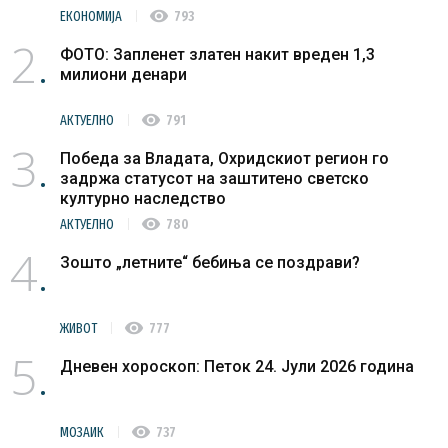
visibility
ЕКОНОМИЈА
793
2
ФОТО: Запленет златен накит вреден 1,3
милиони денари
visibility
АКТУЕЛНО
791
3
Победа за Владата, Охридскиот регион го
задржа статусот на заштитено светско
културно наследство
visibility
АКТУЕЛНО
780
4
Зошто „летните“ бебиња се поздрави?
visibility
ЖИВОТ
777
5
Дневен хороскоп: Петок 24. Јули 2026 година
visibility
МОЗАИК
737