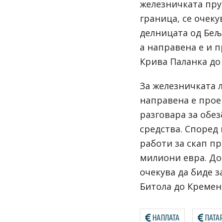
железничката пру
граница, се очек
делницата од Бељ
а направена е и 
Крива Паланка до 
За железничката 
направена е прое
разговара за обе
средства. Според
работи за скап пр
милиони евра. До 
очекува да биде 
Битола до Кремен
НАПЛАТА
ПАТА