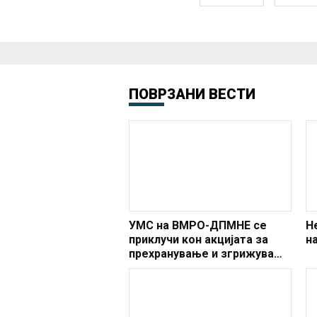
ПОВРЗАНИ ВЕСТИ
УМС на ВМРО-ДПМНЕ се
Н
приклучи кон акцијата за
н
прехранување и згрижување
на бездомните кучиња од
Вардариште