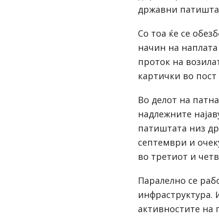
државни патишта
Со тоа ќе се обез
начин на наплата
проток на возилат
картички во пост 
Во делот на патн
надлежните најав
патиштата низ др
септември и очек
во третиот и чет
Паралелно се раб
инфраструктура. 
активностите на 