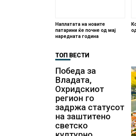
Наплатата на новите
К
патарини ќе почне од мај
о
наредната година
ТОП ВЕСТИ
Победа за
Владата,
Охридскиот
регион го
задржа статусот
на заштитено
светско
културно