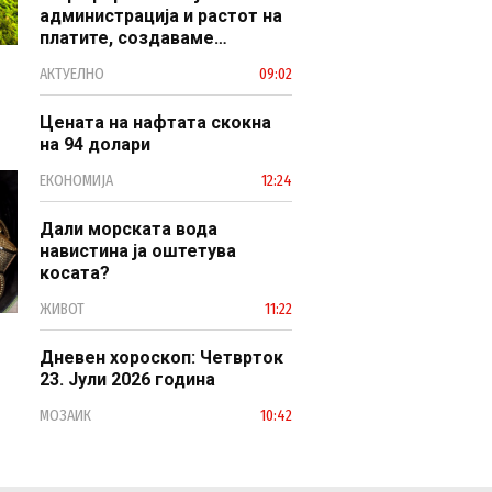
администрација и растот на
платите, создаваме
професионален, ефикасен и
АКТУЕЛНО
09:02
модерен јавен сектор
Цената на нафтата скокна
на 94 долари
ЕКОНОМИЈА
12:24
Дали морската вода
навистина ја оштетува
косата?
ЖИВОТ
11:22
Дневен хороскоп: Четврток
23. Јули 2026 година
МОЗАИК
10:42