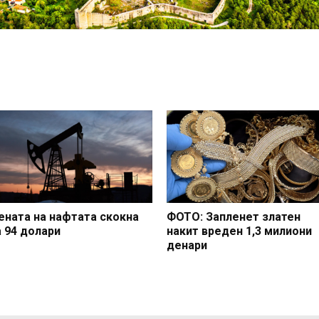
ената на нафтата скокна
ФОТО: Запленет златен
а 94 долари
накит вреден 1,3 милиони
денари