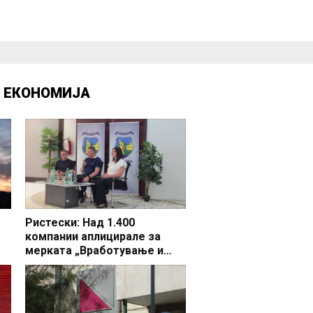
Д
ЕКОНОМИЈА
Ристески: Над 1.400
компании аплицирале за
мерката „Вработување и
раст“, во Делчево 44 фирми
бараат поддршка за 65 нови
вработувања