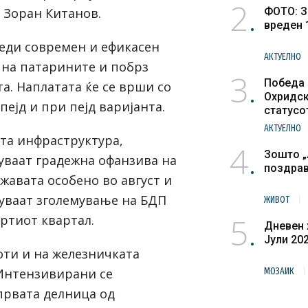
2
 Зоран Китанов.
ФОТО: З
вреден 
беди современ и ефикасен
АКТУЕЛНО
 на патарините и побрз
3
Победа 
а. Наплатата ќе се врши со
Охридск
пејд и при пејд варијанта.
статусо
културн
АКТУЕЛНО
ата инфраструктура,
4
Зошто „
уваат градежна офанзива на
поздра
жавата особено во август и
уваат зголемување на БДП
ЖИВОТ
5
вртиот квартал.
Дневен 
Јули 20
оти и на железничката
Интензивирани се
МОЗАИК
првата делница од