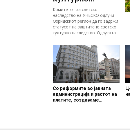
наследство
Комитетот за светско
наследство на УНЕСКО одлучи
Охридскиот регион да го задржи
статусот на заштитено светско
културно наследство. Одлуката...
Со реформите во јавната
Ц
администрација и растот на
н
платите, создаваме
професионален, ефикасен и
модерен јавен сектор