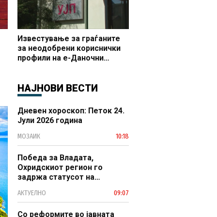
Известување за граѓаните
за неодобрени кориснички
профили на е-Даночни
услуги
НАЈНОВИ ВЕСТИ
Дневен хороскоп: Петок 24.
Јули 2026 година
МОЗАИК
10:18
Победа за Владата,
Охридскиот регион го
задржа статусот на
заштитено светско културно
АКТУЕЛНО
09:07
наследство
Со реформите во јавната