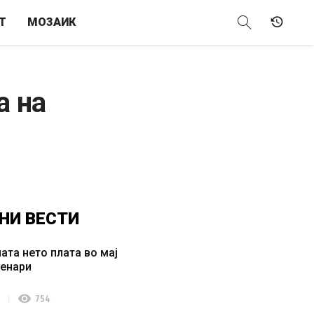
Т
МОЗАИК
а на
НИ
ВЕСТИ
ата нето плата во мај
денари
visibility
754