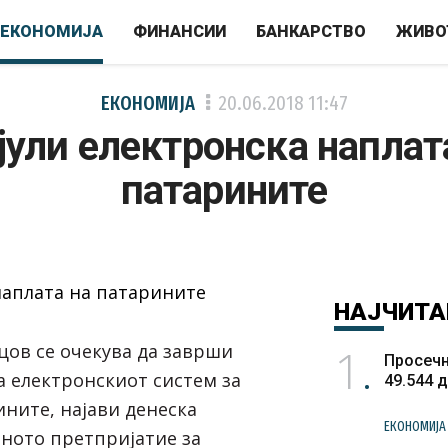
ЕКОНОМИЈА
ФИНАНСИИ
БАНКАРСТВО
ЖИВО
ЕКОНОМИЈА
20.06.2018
11:47
јули електронска наплат
патарините
НАЈЧИТА
1
цов се очекува да заврши
Просечн
 електронскиот систем за
49.544 
ините, најави денеска
ЕКОНОМИЈА
вното претпријатие за