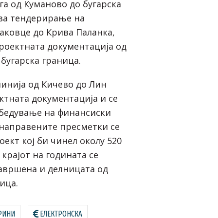
га од Куманово до бугарска
ува тендерирање на
аковце до Крива Паланка,
проектната документација од
бугарска граница.
линија од Кичево до Лин
ктната документација и се
збедување на финансиски
 направените пресметки се
оект кој би чинел околу 520
крајот на годината се
завршена и делницата од
ица.
РИНИ
ЕЛЕКТРОНСКА