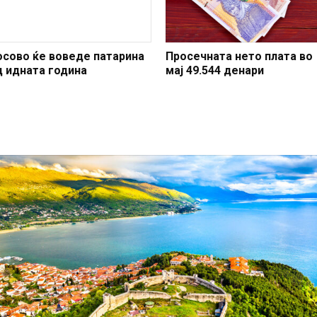
осово ќе воведе патарина
Просечната нето плата во
д идната година
мај 49.544 денари