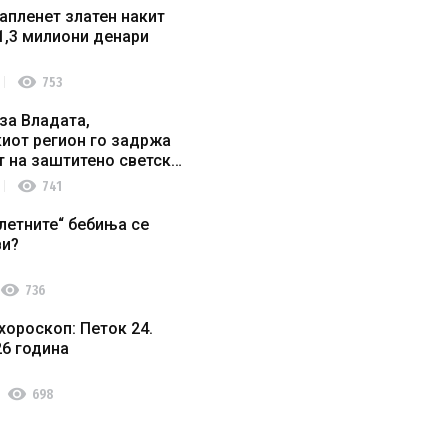
апленет златен накит
1,3 милиони денари
visibility
753
за Владата,
иот регион го задржа
т на заштитено светско
о наследство
visibility
741
летните“ бебиња се
ви?
visibility
736
хороскоп: Петок 24.
26 година
visibility
698