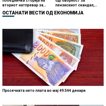
победничка сторија на
одговорност за
вториот натпревар за
пензискиот скандал,
зелена економија
МРП-вакцините под лупа
ОСТАНАТИ ВЕСТИ ОД
ЕКОНОМИЈА
на ОЈО
Просечната нето плата во мај 49.544 денари