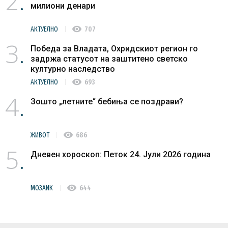
2
милиони денари
visibility
АКТУЕЛНО
707
3
Победа за Владата, Охридскиот регион го
задржа статусот на заштитено светско
културно наследство
visibility
АКТУЕЛНО
693
4
Зошто „летните“ бебиња се поздрави?
visibility
ЖИВОТ
686
5
Дневен хороскоп: Петок 24. Јули 2026 година
visibility
МОЗАИК
644