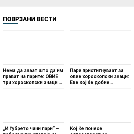
ПОВРЗАНИ ВЕСТИ
Нема да знаат што да им
Пари пристигнуваат за
прават на парите: ОВИЕ
овие хороскопски знаци:
три хороскопски знаци ги
Еве кој ќе добие
чека богатство во
неочекувани пари овој
јануари
септември
„И ѓубрето чини пари“ –
Кој ќе понесе