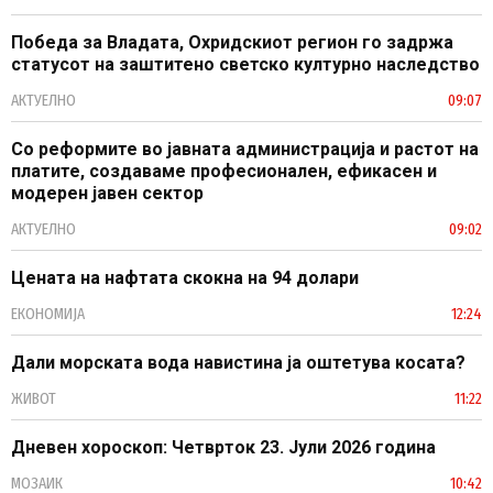
Победа за Владата, Охридскиот регион го задржа
статусот на заштитено светско културно наследство
АКТУЕЛНО
09:07
Со реформите во јавната администрација и растот на
платите, создаваме професионален, ефикасен и
модерен јавен сектор
АКТУЕЛНО
09:02
Цената на нафтата скокна на 94 долари
ЕКОНОМИЈА
12:24
Дали морската вода навистина ја оштетува косата?
ЖИВОТ
11:22
Дневен хороскоп: Четврток 23. Јули 2026 година
МОЗАИК
10:42