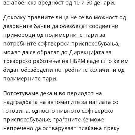
во апоенска вредност од 10 и 50 денари.
Доколку правните лица не се во можност од
деловните банки да обезбедат соодветни
примероци од полимерните пари за
потребните софтверски приспособувања,
можат да се обратат до Дирекцијата за
трезорско работење на НБРМ каде што ќе им
бидат обезбедени потребните количини од
полимерните пари.
Потсетуваме дека и во периодот на
надградбата на автоматите за наплата со
готовина, односно нивното софтверско
приспособување, граѓаните ќе може
непречено да остваруваат плаќања преку