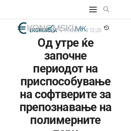
АКТУЕЛНО
ЕКОНОМИЈА
14.05.2018
12:20
Од утре ќе
ЕКОНОМИЈА
започне
ФИНАНСИИ
периодот на
БАНКАРСТВО
приспособување
ЖИВОТ
на софтверите за
МОЗАИК
препознавање на
полимерните