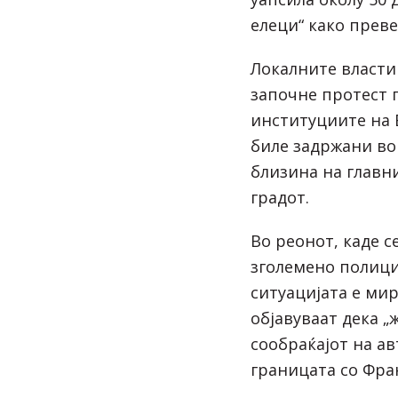
елеци“ како прев
Локалните власти 
започне протест 
институциите на 
биле задржани во
близина на главн
градот.
Во реонот, каде с
зголемено полици
ситуацијата е ми
објавуваат дека „
сообраќајот на ав
границата со Фра