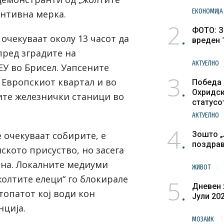
ЕКОНОМИЈА
ентивна мерка.
2
ФОТО: З
очекуваат околу 13 часот да
вреден 
пред зградите на
АКТУЕЛНО
ЕУ во Брисел. Уапсените
3
 Европскиот квартал и во
Победа 
Охридск
ите железнички станици во
статусо
културн
АКТУЕЛНО
4
е очекуваат собирите, е
Зошто „
поздра
ското присуство, но засега
рна. Локалните медиуми
ЖИВОТ
жолтите елеци“ го блокирале
5
Дневен 
топатот кој води кон
Јули 20
нција.
МОЗАИК