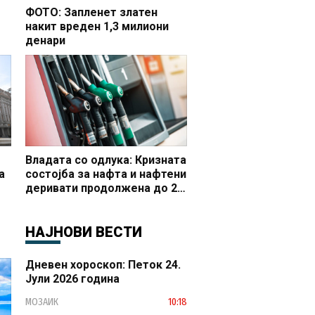
ФОТО: Запленет златен
накит вреден 1,3 милиони
денари
но
Владата со одлука: Кризната
а
состојба за нафта и нафтени
деривати продолжена до 20
 и
октомври
НАЈНОВИ ВЕСТИ
Дневен хороскоп: Петок 24.
Јули 2026 година
МОЗАИК
10:18