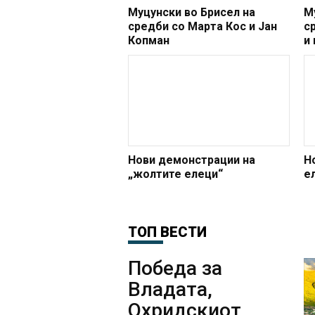
Муцунски во Брисел на
М
средби со Марта Кос и Јан
с
Копман
и
н
Нови демонстрации на
Н
„жолтите елеци“
е
ТОП ВЕСТИ
Победа за
Владата,
Охридскиот