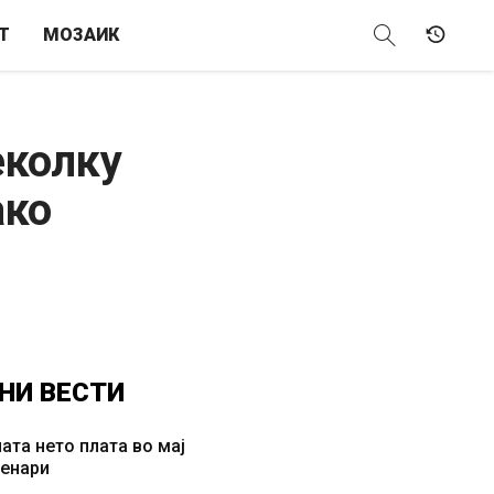
Т
МОЗАИК
еколку
ако
НИ
ВЕСТИ
ата нето плата во мај
денари