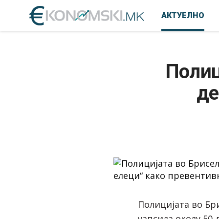
АКТУЕЛНО
Полиц
де
Полицијата во Бр
уапсила околу 50