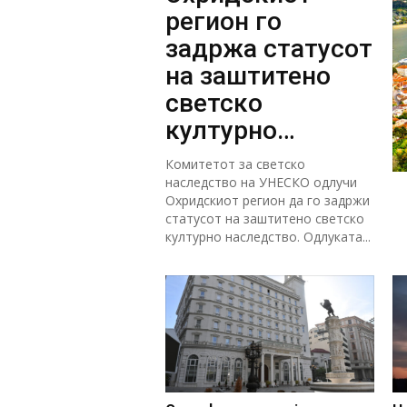
регион го
задржа статусот
на заштитено
светско
културно
наследство
Комитетот за светско
наследство на УНЕСКО одлучи
Охридскиот регион да го задржи
статусот на заштитено светско
културно наследство. Одлуката...