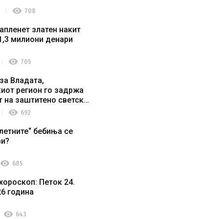
visibility
708
апленет златен накит
1,3 милиони денари
visibility
705
за Владата,
иот регион го задржа
т на заштитено светско
о наследство
visibility
692
летните“ бебиња се
ви?
visibility
685
хороскоп: Петок 24.
26 година
visibility
643