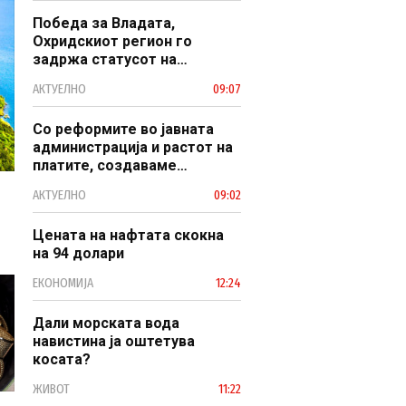
Победа за Владата,
Охридскиот регион го
задржа статусот на
заштитено светско културно
АКТУЕЛНО
09:07
наследство
Со реформите во јавната
администрација и растот на
платите, создаваме
професионален, ефикасен и
АКТУЕЛНО
09:02
модерен јавен сектор
Цената на нафтата скокна
на 94 долари
ЕКОНОМИЈА
12:24
Дали морската вода
навистина ја оштетува
косата?
ЖИВОТ
11:22