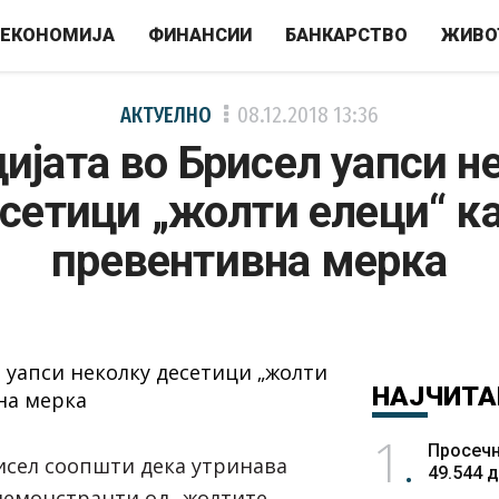
ЕКОНОМИЈА
ФИНАНСИИ
БАНКАРСТВО
ЖИВО
АКТУЕЛНО
08.12.2018
13:36
ијата во Брисел уапси н
сетици „жолти елеци“ к
превентивна мерка
НАЈЧИТА
1
Просечн
исел соопшти дека утринава
49.544 
 демонстранти од „жолтите