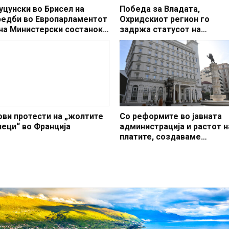
уцунски во Брисел на
Победа за Владата,
редби во Европарламентот
Охридскиот регион го
 на Министерски состанок
задржа статусот на
а НАТО
заштитено светско култур
наследство
ови протести на „жолтите
Со реформите во јавната
леци“ во Франција
администрација и растот н
платите, создаваме
професионален, ефикасен
модерен јавен сектор