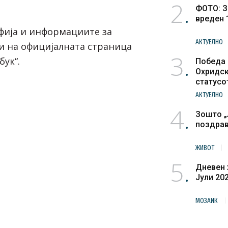
2
ФОТО: З
вреден 
фија и информациите за
АКТУЕЛНО
ни на официјалната страница
3
бук“.
Победа 
Охридск
статусо
културн
АКТУЕЛНО
4
Зошто „
поздра
ЖИВОТ
5
Дневен 
Јули 20
МОЗАИК