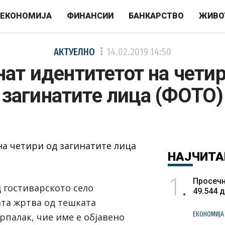
ЕКОНОМИЈА
ФИНАНСИИ
БАНКАРСТВО
ЖИВО
АКТУЕЛНО
14.02.2019
14:50
ат идентитетот на чети
загинатите лица (ФОТО)
НАЈЧИТА
1
Просечн
 гостиварското село
49.544 
ата жртва од тешката
ЕКОНОМИЈА
арпалак, чие име е објавено