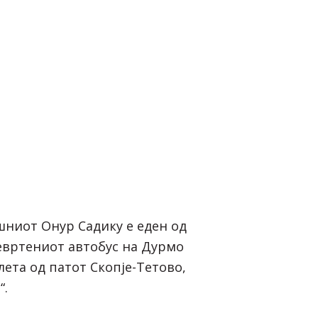
ниот Онур Садику е еден од
евртениот автобус на Дурмо
злета од патот Скопје-Тетово,
“.