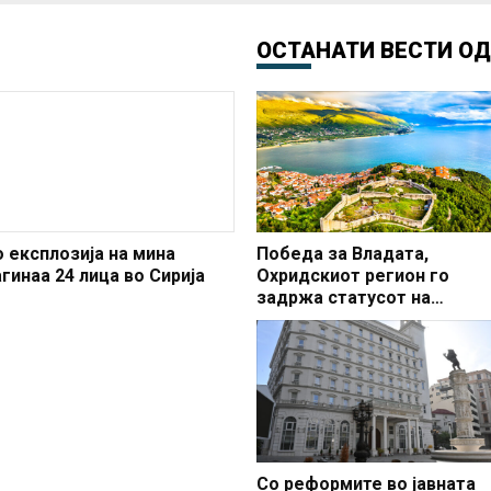
ОСТАНАТИ ВЕСТИ О
о експлозија на мина
Победа за Владата,
агинаа 24 лица во Сирија
Охридскиот регион го
задржа статусот на
заштитено светско култур
наследство
Со реформите во јавната