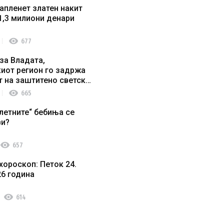
апленет златен накит
1,3 милиони денари
visibility
677
за Владата,
иот регион го задржа
т на заштитено светско
о наследство
visibility
665
летните“ бебиња се
ви?
visibility
657
хороскоп: Петок 24.
26 година
visibility
614