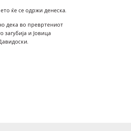
ето ќе се одржи денеска.
но дека во превртениот
о загубија и Јовица
Давидоски.