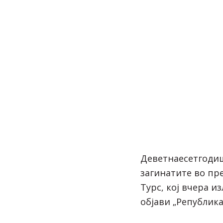
Деветнаесетгодиш
загинатите во пр
Турс, кој вчера и
објави „Република