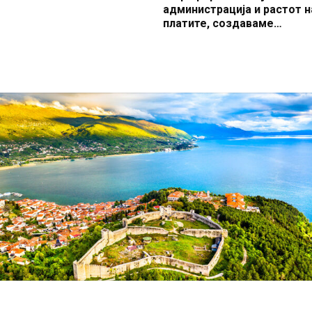
администрација и растот н
платите, создаваме
професионален, ефикасен
модерен јавен сектор