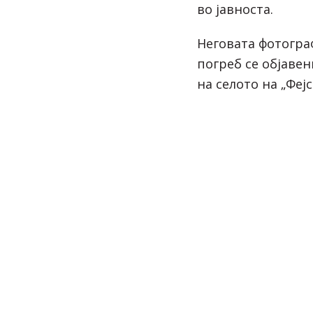
во јавноста.
Неговата фотогра
погреб се објаве
на селото на „Фејс