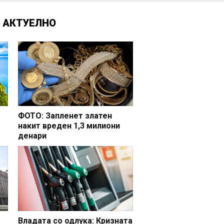
Д
АКТУЕЛНО
ФОТО: Запленет златен
накит вреден 1,3 милиони
денари
но
Владата со одлука: Кризната