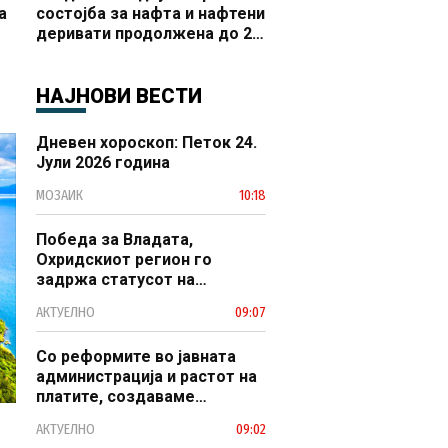
а
состојба за нафта и нафтени
деривати продолжена до 20
 и
октомври
НАЈНОВИ ВЕСТИ
Дневен хороскоп: Петок 24.
Јули 2026 година
МОЗАИК
10:18
Победа за Владата,
Охридскиот регион го
задржа статусот на
заштитено светско културно
АКТУЕЛНО
09:07
наследство
Со реформите во јавната
администрација и растот на
платите, создаваме
професионален, ефикасен и
АКТУЕЛНО
09:02
модерен јавен сектор