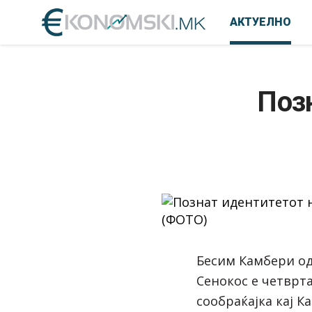
АКТУЕЛНО
Позн
Бесим Камбери од
Сенокос е четврт
сообраќајка кај К