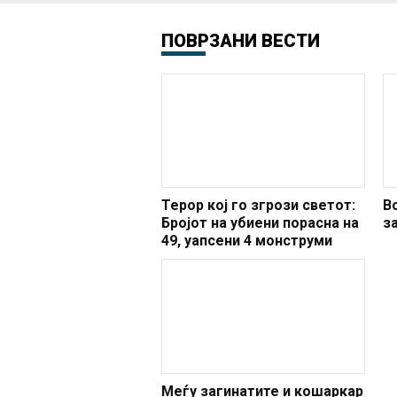
ПОВРЗАНИ ВЕСТИ
Терор кој го згрози светот:
В
Бројот на убиени порасна на
з
49, уапсени 4 монструми
Меѓу загинатите и кошаркар