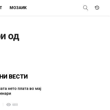
Т
МОЗАИК
ри од
НИ
ВЕСТИ
ата нето плата во мај
денари
visibility
680