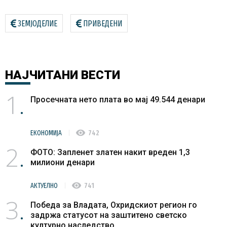
ЗЕМЈОДЕЛИЕ
ПРИВЕДЕНИ
НАЈЧИТАНИ
ВЕСТИ
1
Просечната нето плата во мај 49.544 денари
visibility
ЕКОНОМИЈА
742
2
ФОТО: Запленет златен накит вреден 1,3
милиони денари
visibility
АКТУЕЛНО
741
3
Победа за Владата, Охридскиот регион го
задржа статусот на заштитено светско
културно наследство