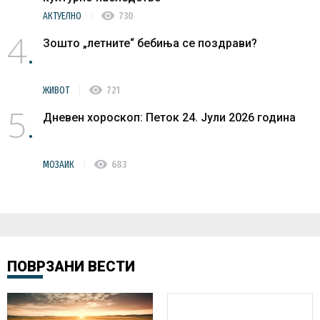
visibility
АКТУЕЛНО
730
4
Зошто „летните“ бебиња се поздрави?
visibility
ЖИВОТ
721
5
Дневен хороскоп: Петок 24. Јули 2026 година
visibility
МОЗАИК
683
ПОВРЗАНИ ВЕСТИ