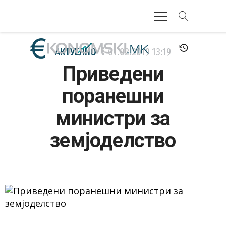
АКТУЕЛНО
АКТУЕЛНО
01.02.2019
13:19
Приведени
ЕКОНОМИЈА
поранешни
ФИНАНСИИ
министри за
БАНКАРСТВО
земјоделство
ЖИВОТ
МОЗАИК