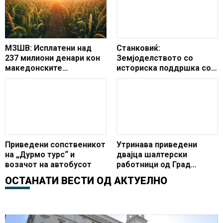
МЗШВ: Исплатени над
Станковиќ:
237 милиони денари кон
Земјоделството со
македонските
историска поддршка со
земјоделци
новиот буџет
Приведени сопственикот
Утринава приведени
на „Дурмо турс“ и
двајца шалтерски
возачот на автобусот
работници од Град
Скопје
ОСТАНАТИ ВЕСТИ ОД
АКТУЕЛНО