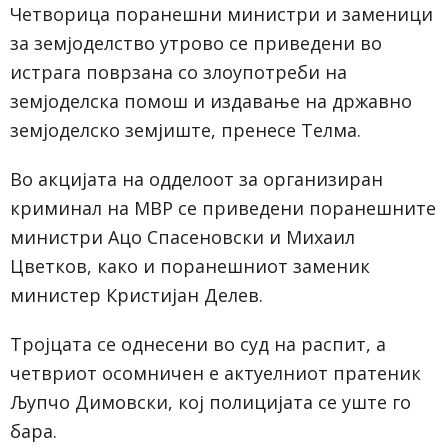
Четворица поранешни министри и заменици
за земјоделство утрово се приведени во
истрага поврзана со злоупотреби на
земјоделска помош и издавање на државно
земјоделско земјиште, пренесе Телма.
Во акцијата на одделоот за организиран
криминал на МВР се приведени поранешните
министри Ацо Спасеновски и Михаил
Цветков, како и поранешниот заменик
министер Кристијан Делев.
Тројцата се однесени во суд на распит, а
четвриот осомничен е актуелниот пратеник
Љупчо Димовски, кој полицијата се уште го
бара.