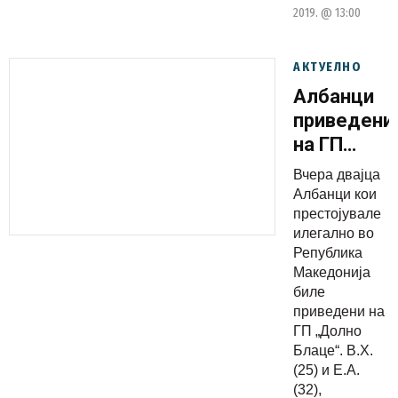
2019. @ 13:00
АКТУЕЛНО
Албанци
приведени
на ГП
„Блаце“,
Вчера двајца
нелегално
Албанци кои
престојува
престојувале
илегално во
во
Република
Македониј
Македонија
биле
приведени на
ГП „Долно
Блаце“. В.Х.
(25) и Е.А.
(32),