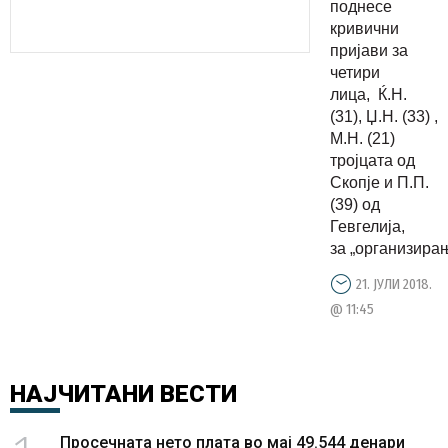
несреќата
поднесе
во која
кривични
пријави за
загинаа
четири
двајца
лица, Ќ.Н.
илегални
(31), Џ.Н. (33) ,
мигранти
М.Н. (21)
тројцата од
Скопје и П.П.
(39) од
Гевгелија,
за „организирањ
21. ЈУЛИ 2018.
@ 11:45
НАЈЧИТАНИ
ВЕСТИ
Просечната нето плата во мај 49.544 денари