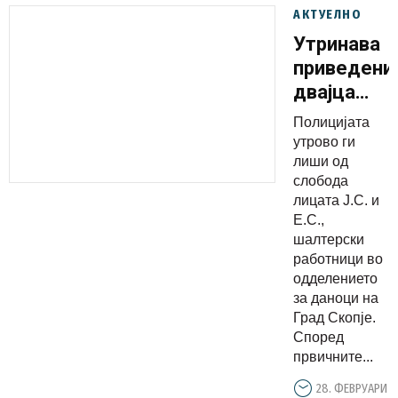
АКТУЕЛНО
Утринава
приведени
двајца
шалтерски
Полицијата
работници
утрово ги
од Град
лиши од
слобода
Скопје
лицата Ј.С. и
Е.С.,
шалтерски
работници во
одделението
за даноци на
Град Скопје.
Според
првичните...
28. ФЕВРУАРИ