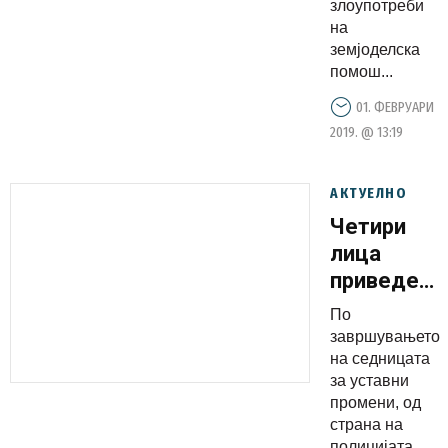
злоупотреби
на
земјоделска
помош...
01. ФЕВРУАРИ
2019. @ 13:19
АКТУЕЛНО
Четири
лица
приведени
на
По
протестот
завршувањето
пред
на седницата
за уставни
Собраниет
промени, од
страна на
полицијата