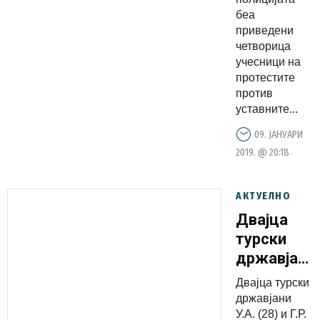
беа
приведени
четворица
учесници на
протестите
против
уставните...
09. ЈАНУАРИ
2019. @ 20:18
АКТУЕЛНО
Двајца
турски
државјани
со пасоши
Двајца турски
барани од
државјани
Интерпол
У.А. (28) и Г.Р.