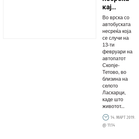
кај
Ласкарци,
Во врска со
полицијата
автобуската
приведе 6
несреќа која
се случи на
лица
13-ти
февруари на
автопатот
Скопје-
Тетово, во
близина на
селото
Ласкарци,
каде што
животот...
14. МАРТ 2019.
@ 11:14