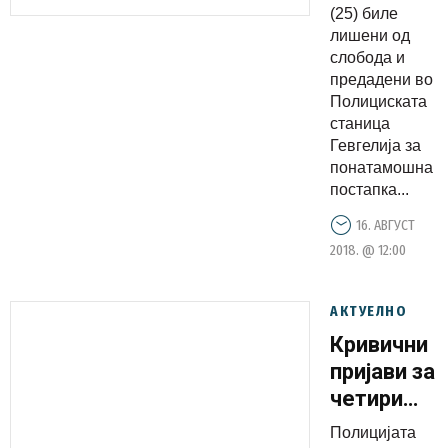
(25) биле
приведени
лишени од
на ГП
слобода и
Богородиц
предадени во
Полициската
станица
Гевгелија за
понатамошна
постапка...
16. АВГУСТ
2018. @ 12:00
АКТУЕЛНО
Кривични
пријави за
четири
лица за
Полицијата