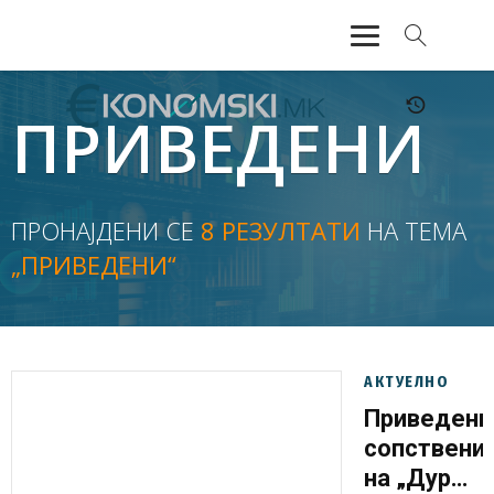
АКТУЕЛНО
ПРИВЕДЕНИ
ЕКОНОМИЈА
ФИНАНСИИ
ПРОНАЈДЕНИ СЕ
8 РЕЗУЛТАТИ
НА ТЕМА
„ПРИВЕДЕНИ“
БАНКАРСТВО
ЖИВОТ
МОЗАИК
АКТУЕЛНО
Приведени
сопствени
на „Дурмо