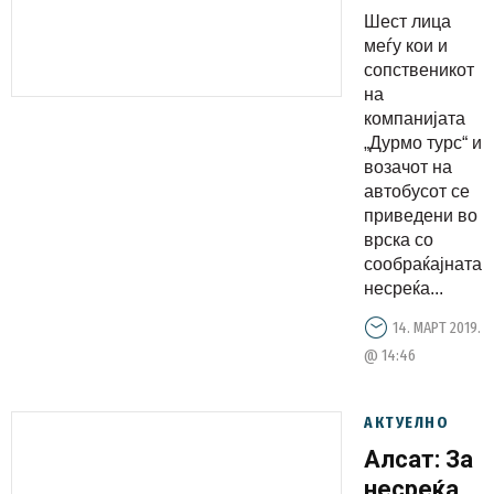
турс“ и
Шест лица
возачот
меѓу кои и
на
сопственикот
на
автобусот
компанијата
„Дурмо турс“ и
возачот на
автобусот се
приведени во
врска со
сообраќајната
несреќа...
14. МАРТ 2019.
@ 14:46
АКТУЕЛНО
Алсат: За
несреќа