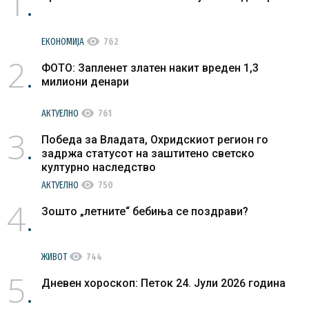
1
visibility
ЕКОНОМИЈА
762
2
ФОТО: Запленет златен накит вреден 1,3
милиони денари
visibility
АКТУЕЛНО
761
3
Победа за Владата, Охридскиот регион го
задржа статусот на заштитено светско
културно наследство
visibility
АКТУЕЛНО
750
4
Зошто „летните“ бебиња се поздрави?
visibility
ЖИВОТ
744
5
Дневен хороскоп: Петок 24. Јули 2026 година