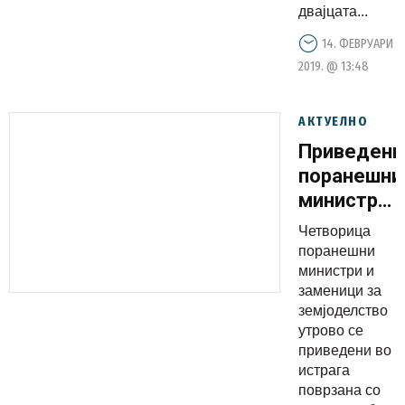
двајцата...
14. ФЕВРУАРИ
2019. @ 13:48
АКТУЕЛНО
Приведени
поранешни
министри
за
Четворица
земјоделс
поранешни
министри и
заменици за
земјоделство
утрово се
приведени во
истрага
поврзана со